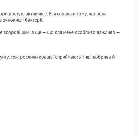
ри ростуть активніше. Вся справа в тому, що вона
лочнокислі бактерії.
дає здоровішим, а ще — що для мене особливо важливо —
унту, тож рослини краще “сприймають” інші добрива й