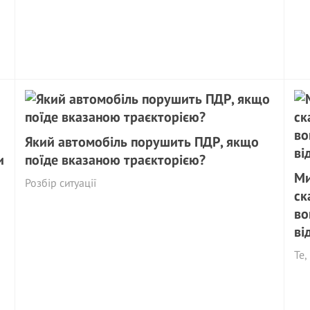
Який автомобіль порушить ПДР, якщо
и
поїде вказаною траєкторією?
Ми
Розбір ситуації
ск
во
ві
Те,