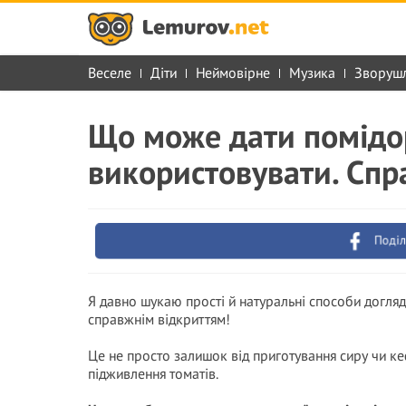
Веселе
Діти
Неймовірне
Музика
Зворуш
Що може дати помідор
використовувати. Спр
Поділ
Я давно шукаю прості й натуральні способи догляд
справжнім відкриттям!
Це не просто залишок від приготування сиру чи ке
підживлення томатів.