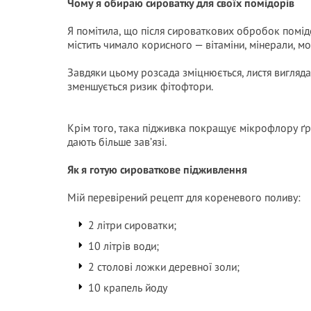
Чому я обираю сироватку для своїх помідорів
Я помітила, що після сироваткових обробок помідо
містить чимало корисного — вітаміни, мінерали, мо
Завдяки цьому розсада зміцнюється, листя вигля
зменшується ризик фітофтори.
Крім того, така підживка покращує мікрофлору ґр
дають більше зав’язі.
Як я готую сироваткове підживлення
Мій перевірений рецепт для кореневого поливу:
2 літри сироватки;
10 літрів води;
2 столові ложки деревної золи;
10 крапель йоду