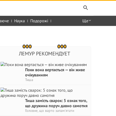
аюче
Наука
Подорожі
Ще
ЛЕМУР РЕКОМЕНДУЕТ
Поки вона вертається — він живе
очікуванням
Тиша
Тиша замість сварок: 5 ознак того,
що дружина поруч давно самотня
Головне, що варто запам'ятати