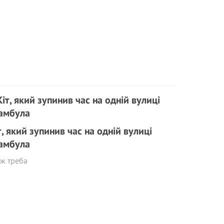
т, який зупинив час на одній вулиці
амбула
 ж треба