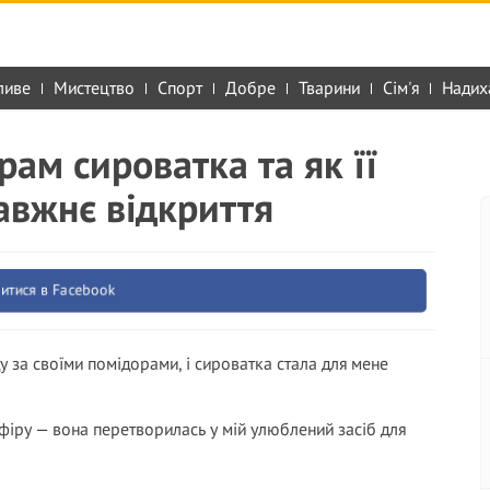
ливе
Мистецтво
Спорт
Добре
Тварини
Сім'я
Надих
ам сироватка та як її
авжнє відкриття
итися в Facebook
у за своїми помідорами, і сироватка стала для мене
фіру — вона перетворилась у мій улюблений засіб для