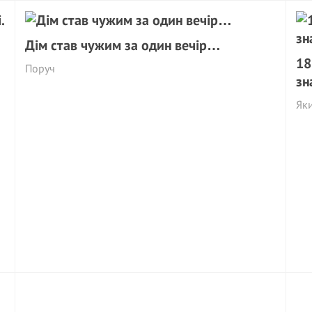
Дім став чужим за один вечір…
18
Поруч
зн
Яки