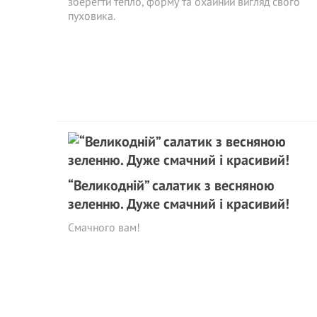
зберегти тепло, форму та охайний вигляд свого
пуховика.
“Великодній” салатик з весняною
зеленню. Дуже смачний і красивий!
Смачного вам!