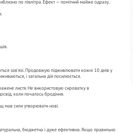
близно по півлітра. Ефект — помітний майже одразу.
:
щів.
ються зав’язі. Продовжую підживлювати кожні 10 днів у
живаються, і загальна дія посилюється.
жене листя. Не використовую сироватку в
освід, коли почалось бродіння.
ущ мав сили утворювати нові.
натуральна, бюджетна і дуже ефективна. Якщо правильно