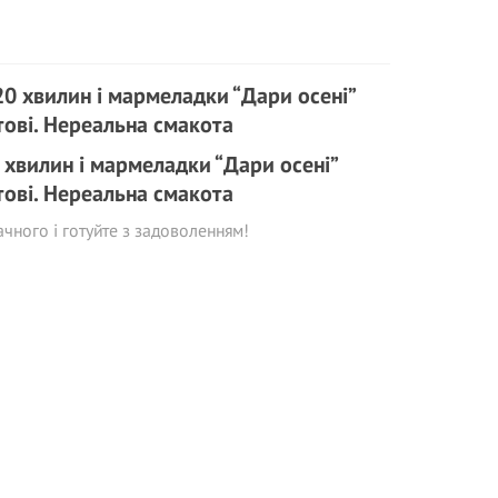
 хвилин і мармеладки “Дари осені”
тові. Нереальна смакота
чного і готуйте з задоволенням!