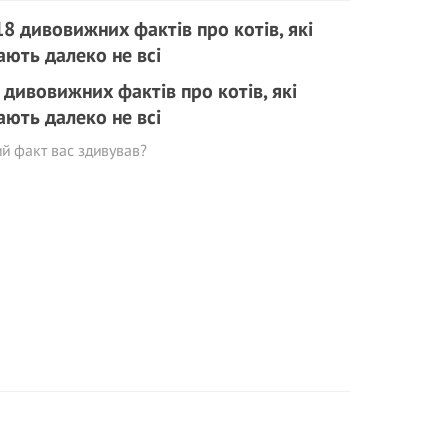
 дивовижних фактів про котів, які
ають далеко не всі
й факт вас здивував?