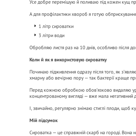
Усе добре перемішую й поливаю під кожен кущ при
А для профілактики хвороб я готую обприскування
1 літр сироватки
3 літри води
Обробляю листя раз на 10 днів, особливо після до
Коли й як я використовую сироватку
Починаю підживлення одразу після того, як з’явля
хмарну або вечірню пору — так бактерії краще при
Перед кожною обробкою обов’язково видаляю ура
концентрованому вигляді — вже мала негативний д
І, звичайно, регулярно знімаю стиглі плоди, щоб к
Мій підсумок
Сироватка — це справжній скарб на городі. Вона 