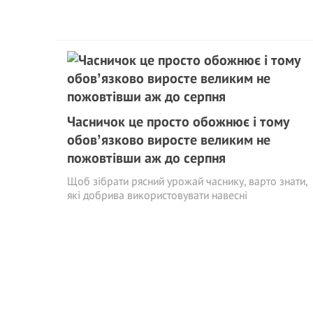
Часничок це просто обожнює і тому
обовʼязково виросте великим не
пожовтівши аж до серпня
Щоб зібрати рясний урожай часнику, варто знати,
які добрива використовувати навесні