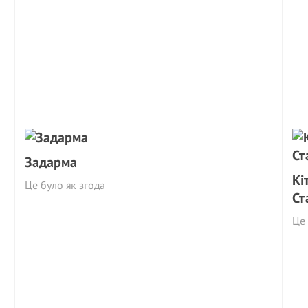
Задарма
Кі
Це було як згода
Ст
Це