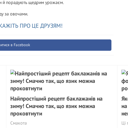
ими й порадують щедрим урожаєм.
ду за овочами.
КАЖІТЬ ПРО ЦЕ ДРУЗЯМ!
итися в Facebook
Найпростіший рецепт баклажанів на
Як
зиму! Смачно так, що язик можна
на
проковтнути
не
Смакота
Ці 