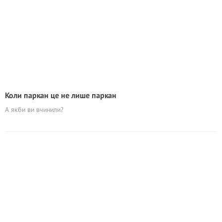
Коли паркан це не лише паркан
А якби ви вчинили?