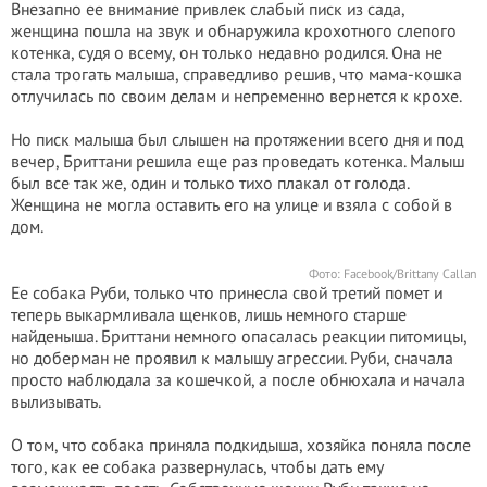
Внезапно ее внимание привлек слабый писк из сада,
женщина пошла на звук и обнаружила крохотного слепого
котенка, судя о всему, он только недавно родился. Она не
стала трогать малыша, справедливо решив, что мама-кошка
отлучилась по своим делам и непременно вернется к крохе.
Но писк малыша был слышен на протяжении всего дня и под
вечер, Бриттани решила еще раз проведать котенка. Малыш
был все так же, один и только тихо плакал от голода.
Женщина не могла оставить его на улице и взяла с собой в
дом.
Фото: Facebook/Brittany Callan
Ее собака Руби, только что принесла свой третий помет и
теперь выкармливала щенков, лишь немного старше
найденыша. Бриттани немного опасалась реакции питомицы,
но доберман не проявил к малышу агрессии. Руби, сначала
просто наблюдала за кошечкой, а после обнюхала и начала
вылизывать.
О том, что собака приняла подкидыша, хозяйка поняла после
того, как ее собака развернулась, чтобы дать ему