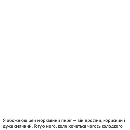
Я обожнюю цей морквяний пиріг — він простий, корисний і
дуже смачний. Готую його, коли хочеться чогось солодкого