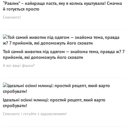
“Равлик” – найкраща паста, яку я колись куштувала! Смачна
й готується просто
Смачного!
Той самий животик під одягом — знайома тема, правда ж? 7
прийомів, які допоможуть його сховати
А які ваші фішки?
Ідеальні осінні млинці: простий рецепт, який варто
спробувати!
Смачного і готуйте з задоволенням!