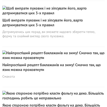
Щоб випрати пуховик і не зіпсувати його, варто
дотримуватися цих 3-х правил
Дотримуючись цих порад, ви зможете надовго зберегти тепло,
форму та охайний вигляд свого пуховика.
Найпростіший рецепт баклажанів на зиму! Смачно так, що
язик можна проковтнути
Смакота
Якою стороною потрібно класти фольгу на деко. Більшість