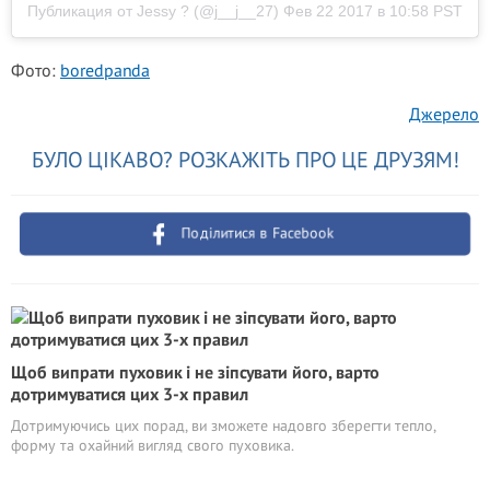
Публикация от Jessy ? (@j__j__27)
Фев 22 2017 в 10:58 PST
Фото:
boredpanda
Джерело
БУЛО ЦІКАВО? РОЗКАЖІТЬ ПРО ЦЕ ДРУЗЯМ!
Поділитися в Facebook
Щоб випрати пуховик і не зіпсувати його, варто
дотримуватися цих 3-х правил
Дотримуючись цих порад, ви зможете надовго зберегти тепло,
форму та охайний вигляд свого пуховика.