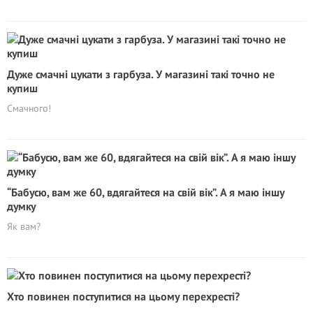
Дуже смачні цукати з гарбуза. У магазині такі точно не
купиш
Смачного!
“Бабусю, вам же 60, вдягайтеся на свій вік”. А я маю іншу
думку
Як вам?
Хто повинен поступитися на цьому перехресті?