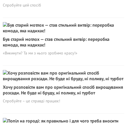
Спробуйте цей спосіб
Був старий мотлох — став стильний витвір: переробка
комода, яка надихає!
«Викинути? Та ми з нього зробимо красу!»
Хочу розповісти вам про оригінальний спосіб вирощування
розсади. Не буде ні бруду, ні поливу, ні турбот
Спробуйте – це справді працює!