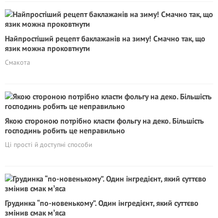
Найпростіший рецепт баклажанів на зиму! Смачно так, що
язик можна проковтнути
Смакота
Якою стороною потрібно класти фольгу на деко. Більшість
господинь робить це неправильно
Ці прості й доступні способи
Грудинка “по-новенькому”. Один інгредієнт, який суттєво
змінив смак мʼяса