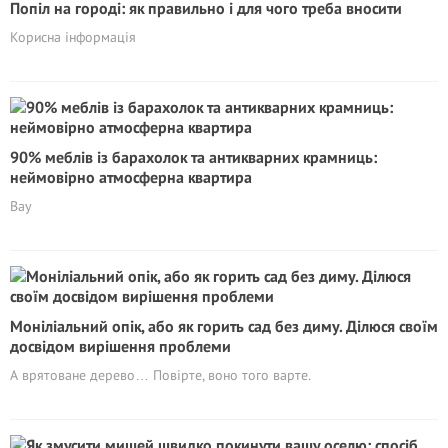
Попіл на городі: як правильно і для чого треба вносити
Корисна інформація
90% меблів із барахолок та антикварних крамниць:
неймовірно атмосферна квартира
Вау
Моніліальний опік, або як горить сад без диму. Ділюся своїм
досвідом вирішення проблеми
А врятоване дерево… Повірте, воно того варте.