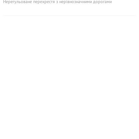
Нерегульоване перехрестя з нерівнозначними дорогами