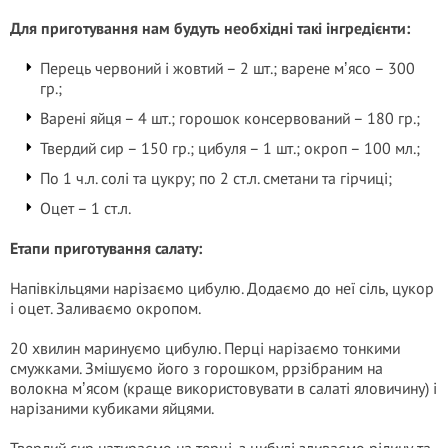
Для приготування нам будуть необхідні такі інгредієнти:
Перець червоний і жовтий – 2 шт.; варене мʼясо – 300
гр.;
Варені яйця – 4 шт.; горошок консервований – 180 гр.;
Твердий сир – 150 гр.; цибуля – 1 шт.; окроп – 100 мл.;
По 1 ч.л. солі та цукру; по 2 ст.л. сметани та гірчиці;
Оцет – 1 ст.л.
Етапи приготування салату:
Напівкільцями нарізаємо цибулю. Додаємо до неї сіль, цукор
і оцет. Заливаємо окропом.
20 хвилин маринуємо цибулю. Перці нарізаємо тонкими
смужками. Змішуємо його з горошком, ррзібраним на
волокна мʼясом (краще використовувати в салаті яловичину) і
нарізаними кубиками яйцями.