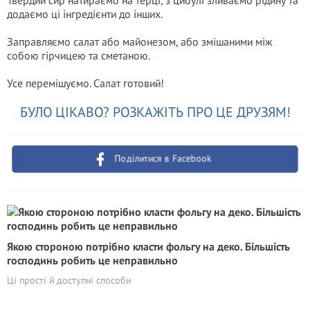
Твердий сир натираємо на терці, з цибулі зливаємо рідину та
додаємо ці інгредієнти до інших.
Заправляємо салат або майонезом, або змішаними між
собою гірчицею та сметаною.
Усе перемішуємо. Салат готовий!
БУЛО ЦІКАВО? РОЗКАЖІТЬ ПРО ЦЕ ДРУЗЯМ!
Поділитися в Facebook
Якою стороною потрібно класти фольгу на деко. Більшість
господинь робить це неправильно
Ці прості й доступні способи