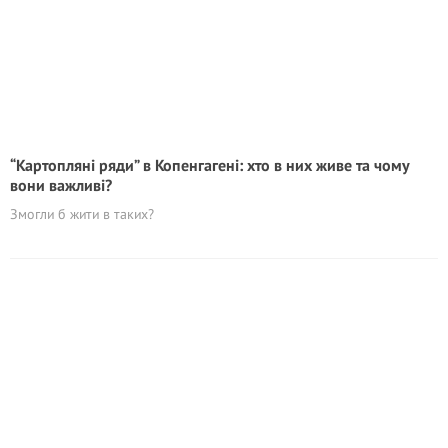
“Картопляні ряди” в Копенгагені: хто в них живе та чому
вони важливі?
Змогли б жити в таких?