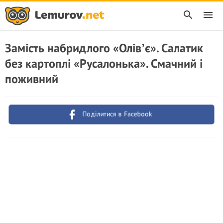
Замість набридлого «Олівʼє». Салатик
без картоплі «Русалонька». Смачний і
поживний
Поділитися в Facebook