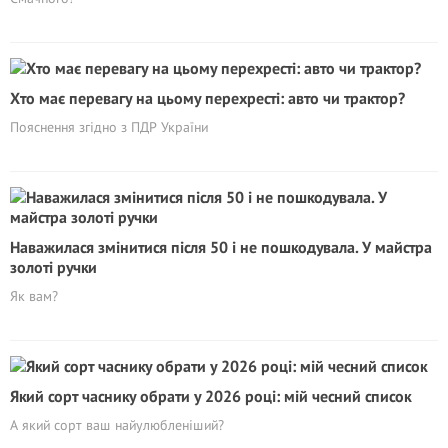
Хто має перевагу на цьому перехресті: авто чи трактор?
Пояснення згідно з ПДР України
Наважилася змінитися після 50 і не пошкодувала. У майстра
золоті ручки
Як вам?
Який сорт часнику обрати у 2026 році: мій чесний список
А який сорт ваш найулюбленіший?