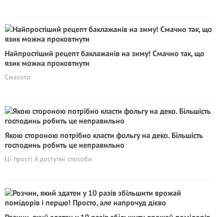
Найпростіший рецепт баклажанів на зиму! Смачно так, що
язик можна проковтнути
Смакота
Якою стороною потрібно класти фольгу на деко. Більшість
господинь робить це неправильно
Ці прості й доступні способи
Розчин, який здатен у 10 разів збільшити врожай помідорів