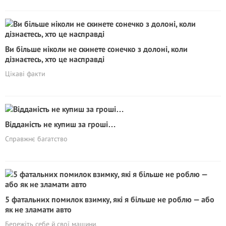
Ви більше ніколи не скинете сонечко з долоні, коли
дізнаєтесь, хто це насправді
Цікаві факти
Відданість не купиш за гроші…
Справжнє багатство
5 фатальних помилок взимку, які я більше не роблю — або
як не зламати авто
Бережіть себе й свої машини.