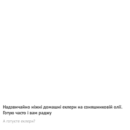
Надзвичайно ніжні домашні еклери на соняшниковій олії.
Готую часто і вам раджу
А готуєте еклери?