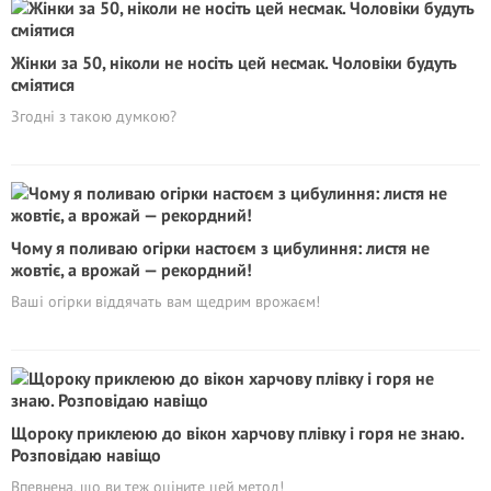
Жінки за 50, ніколи не носіть цей несмак. Чоловіки будуть
сміятися
Згодні з такою думкою?
Чому я поливаю огірки настоєм з цибулиння: листя не
жовтіє, а врожай — рекордний!
Ваші огірки віддячать вам щедрим врожаєм!
Щороку приклеюю до вікон харчову плівку і горя не знаю.
Розповідаю навіщо
Впевнена, що ви теж оціните цей метод!