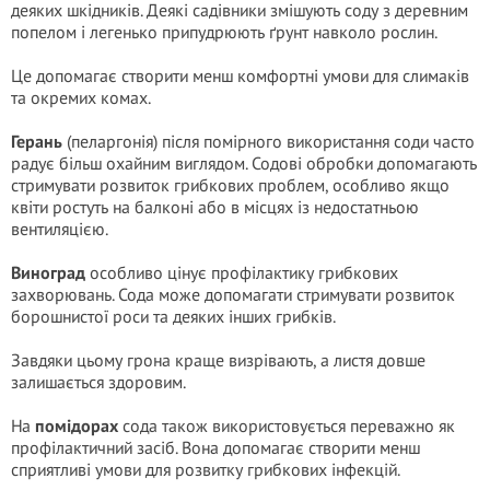
деяких шкідників. Деякі садівники змішують соду з деревним
попелом і легенько припудрюють ґрунт навколо рослин.
Це допомагає створити менш комфортні умови для слимаків
та окремих комах.
Герань
(пеларгонія) після помірного використання соди часто
радує більш охайним виглядом. Содові обробки допомагають
стримувати розвиток грибкових проблем, особливо якщо
квіти ростуть на балконі або в місцях із недостатньою
вентиляцією.
Виноград
особливо цінує профілактику грибкових
захворювань. Сода може допомагати стримувати розвиток
борошнистої роси та деяких інших грибків.
Завдяки цьому грона краще визрівають, а листя довше
залишається здоровим.
На
помідорах
сода також використовується переважно як
профілактичний засіб. Вона допомагає створити менш
сприятливі умови для розвитку грибкових інфекцій.