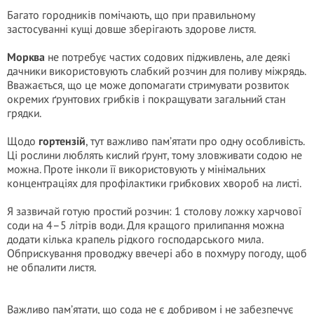
Багато городників помічають, що при правильному
застосуванні кущі довше зберігають здорове листя.
Морква
не потребує частих содових підживлень, але деякі
дачники використовують слабкий розчин для поливу міжрядь.
Вважається, що це може допомагати стримувати розвиток
окремих ґрунтових грибків і покращувати загальний стан
грядки.
Щодо
гортензій
, тут важливо пам’ятати про одну особливість.
Ці рослини люблять кислий ґрунт, тому зловживати содою не
можна. Проте інколи її використовують у мінімальних
концентраціях для профілактики грибкових хвороб на листі.
Я зазвичай готую простий розчин: 1 столову ложку харчової
соди на 4–5 літрів води. Для кращого прилипання можна
додати кілька крапель рідкого господарського мила.
Обприскування проводжу ввечері або в похмуру погоду, щоб
не обпалити листя.
Важливо пам’ятати, що сода не є добривом і не забезпечує