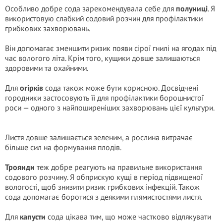
Особливо добре сода зарекомендувала себе для
полуниці
. Я
використовую слабкий содовий розчин для профілактики
грибкових захворювань.
Він допомагає зменшити ризик появи сірої гнилі на ягодах під
час вологого літа. Крім того, кущики довше залишаються
здоровими та охайними.
Для
огірків
сода також може бути корисною. Досвідчені
городники застосовують її для профілактики борошнистої
роси — одного з найпоширеніших захворювань цієї культури.
Листя довше залишається зеленим, а рослина витрачає
більше сил на формування плодів.
Троянди
теж добре реагують на правильне використання
содового розчину. Я обприскую кущі в період підвищеної
вологості, щоб знизити ризик грибкових інфекцій. Також
сода допомагає боротися з деякими плямистостями листя.
Для
капусти
сода цікава тим, що може частково відлякувати