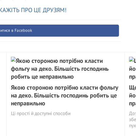
КАЖІТЬ ПРО ЦЕ ДРУЗЯМ!
итися в Facebook
Якою стороною потрібно класти фольгу
Що
на деко. Більшість господинь робить це
йо
неправильно
пр
Ці прості й доступні способи
Дот
збе
пух