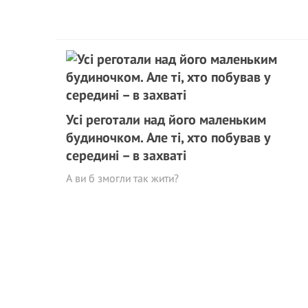
Усі реготали над його маленьким
будиночком. Але ті, хто побував у
середині – в захваті
А ви б змогли так жити?