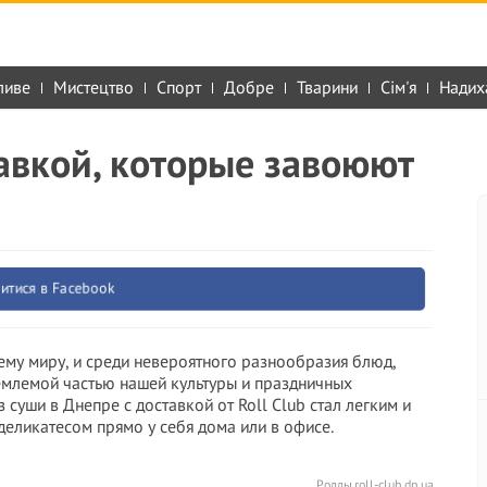
ливе
Мистецтво
Спорт
Добре
Тварини
Сім'я
Надих
тавкой, которые завоюют
итися в Facebook
ему миру, и среди невероятного разнообразия блюд,
емлемой частью нашей культуры и праздничных
 суши в Днепре с доставкой от Roll Club стал легким и
еликатесом прямо у себя дома или в офисе.
Роллы roll-club.dp.ua