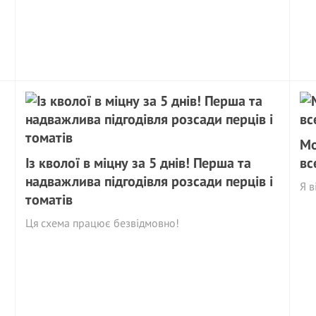
Мо
Із кволої в міцну за 5 днів! Перша та
вс
надважлива підгодівля розсади перців і
Я в
томатів
Ця схема працює безвідмовно!