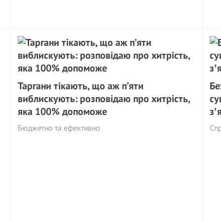
Таргани тікають, що аж п’яти
Бе
виблискують: розповідаю про хитрість,
су
яка 100% допоможе
зʼ
Бюджетно та ефективно
Сп