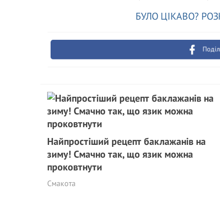
БУЛО ЦІКАВО? РОЗ
Поділ
Найпростіший рецепт баклажанів на
зиму! Смачно так, що язик можна
проковтнути
Смакота