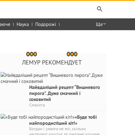
аюче
Наука
Подорожі
Ще
ЛЕМУР РЕКОМЕНДУЕТ
Найвдаліший рецепт “Вишневого
пирога”. Дуже смачний і
соковитий
Смакота
«Буде тобі
найпородистіший кіт!»
Богдан і уявити не міг, скільки
насправді коштує те омріяне кошеня