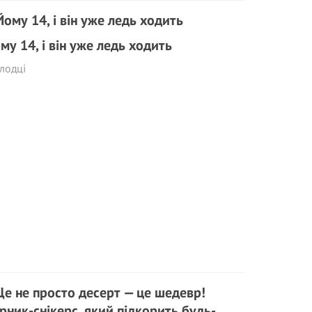
му 14, і він уже ледь ходить
лодці