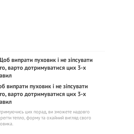
б випрати пуховик і не зіпсувати
го, варто дотримуватися цих 3-х
авил
римуючись цих порад, ви зможете надовго
регти тепло, форму та охайний вигляд свого
овика.