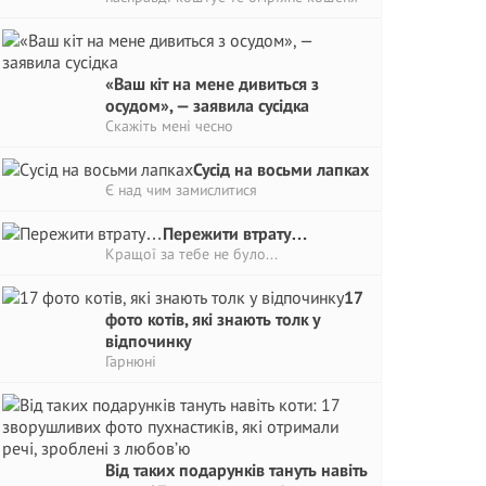
«Ваш кіт на мене дивиться з
осудом», — заявила сусідка
Скажіть мені чесно
Сусід на восьми лапках
Є над чим замислитися
Пережити втрату…
Кращої за тебе не було...
17
фото котів, які знають толк у
відпочинку
Гарнюні
Від таких подарунків тануть навіть