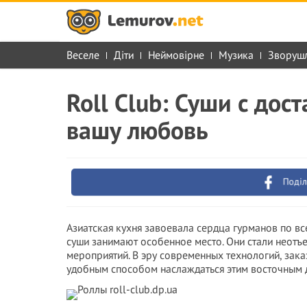
Веселе
Діти
Неймовірне
Музика
Зворуш
Roll Club: Суши с дос
вашу любовь
Поділ
Азиатская кухня завоевала сердца гурманов по вс
суши занимают особенное место. Они стали неотъ
мероприятий. В эру современных технологий, заказ
удобным способом наслаждаться этим восточным д