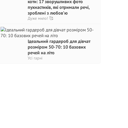
коти: 17 зворушливих фото
пухнастиків, які отримали речі,
зроблені з любов’ю
Дуже мило! 🥰
Ідеальний гардероб для дівчат
розміром 50-70: 10 базових
речей на літо
Усі гарні