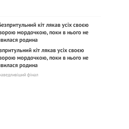
зпритульний кіт лякав усіх своєю
ворою мордочкою, поки в нього не
явилася родина
раведливіший фінал