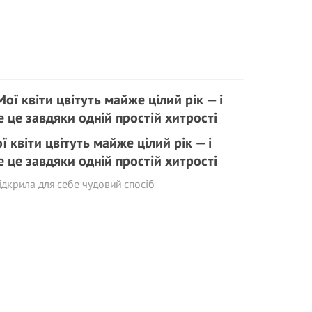
ї квіти цвітуть майже цілий рік — і
е це завдяки одній простій хитрості
ідкрила для себе чудовий спосіб