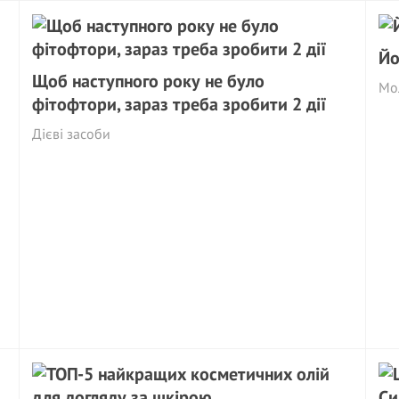
Йо
Щоб наступного року не було
Мо
фітофтори, зараз треба зробити 2 дії
Дієві засоби