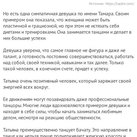
Источник: https://laykni.com/
Но есть одна симпатичная девушка по имени Тамара. Своим
примером она показала, что женщина может быть
пластичной и грациозной, но при этом не истязать себя
диетами и тренировками. Она занимается танцами и делает в
них большие успехи.
Девушка уверена, что самое главное не фигура и даже не
талант, а готовность постоянно совершенствоваться, работать
над собой, своей техникой, навыками и так далее. Только
такой человек, в конечном счете, придет к успеху.
Татьяна очень позитивный человек, который заряжает своей
энергией всех вокруг.
Ее движениям могут позавидовать даже профессиональные
танцоры. Многие люди вдохновляются примером девушки и
находят в себе силы, чтобы начать заниматься любимым
делом, несмотря на реакцию общественности.
Татьяна преимущественно танцует бачату. Это направление в
танце как нельзя лучше подчеркивают женскую красоту и