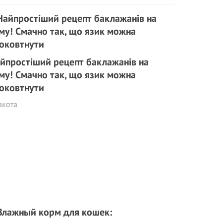
йпростіший рецепт баклажанів на
му! Смачно так, що язик можна
оковтнути
акота