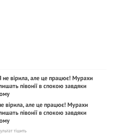
не вірила, але це працює! Мурахи
лишать півонії в спокою завдяки
ому
ультат тішить