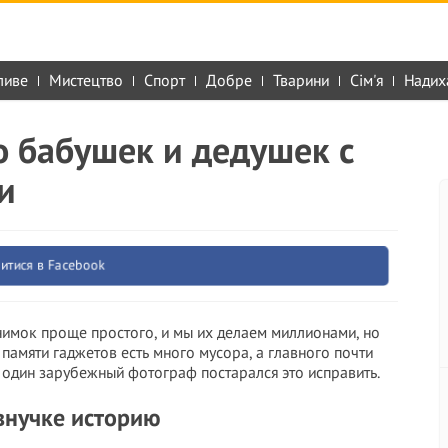
ливе
Мистецтво
Спорт
Добре
Тварини
Сім'я
Надих
 бабушек и дедушек с
и
итися в Facebook
нимок проще простого, и мы их делаем миллионами, но
в памяти гаджетов есть много мусора, а главного почти
– один зарубежный фотограф постарался это исправить.
внучке историю