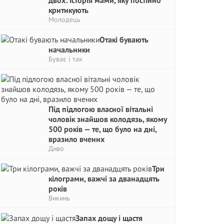
двох: історія мами, яку постійно
критикують
Молодець
Отакі бувають
начальники
Буває і так
Під підлогою власної вітальні
чоловік знайшов колодязь, якому
500 років — те, що було на дні,
вразило вчених
Диво
Три
кілограми, важчі за дванадцять
років
Викинь
Запах дощу і щастя