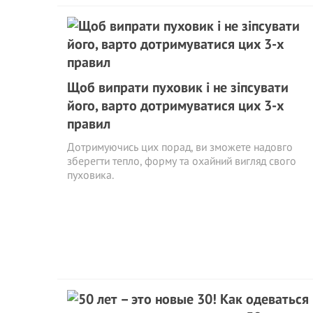
Щоб випрати пуховик і не зіпсувати
його, варто дотримуватися цих 3-х
правил
Дотримуючись цих порад, ви зможете надовго
зберегти тепло, форму та охайний вигляд свого
пуховика.