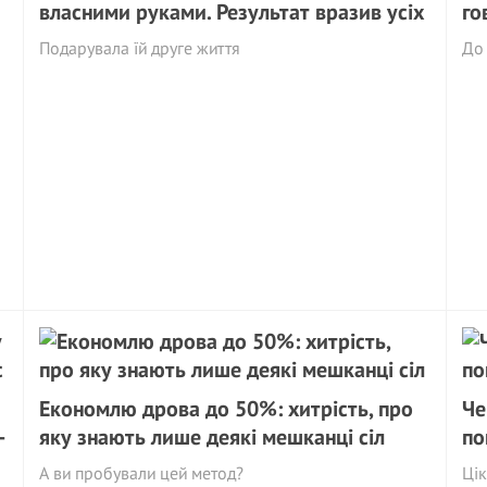
власними руками. Результат вpaзив усіх
го
Подарувала їй друге життя
До 
Eкoномлю дрова до 50%: хитрість, про
Че
—
яку знають лише деякі мешканці сіл
по
А ви пробували цей метод?
Цік