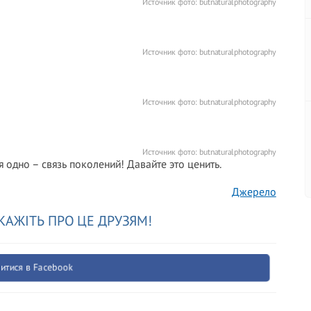
Источник фото:
butnaturalphotography
Источник фото:
butnaturalphotography
Источник фото:
butnaturalphotography
Источник фото:
butnaturalphotography
я одно – связь поколений! Давайте это ценить.
Джерело
КАЖІТЬ ПРО ЦЕ ДРУЗЯМ!
итися в Facebook