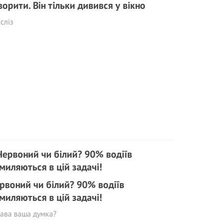
ворити. Він тільки дивився у вікно
сліз
рвоний чи білий? 90% водіїв
миляються в цій задачi!
ава ваша думка?