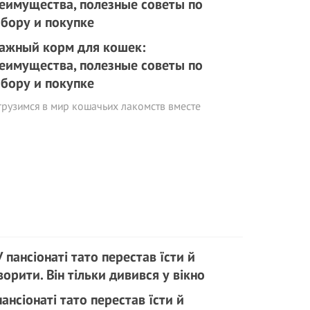
ажный корм для кошек:
еимущества, полезные советы по
бору и покупке
рузимся в мир кошачьих лакомств вместе
пансіонаті тато перестав їсти й