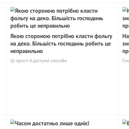
Якою стороною потрібно класти фольгу
На
на деко. Більшість господинь робить це
зи
неправильно
пр
Ці прості й доступні способи
См