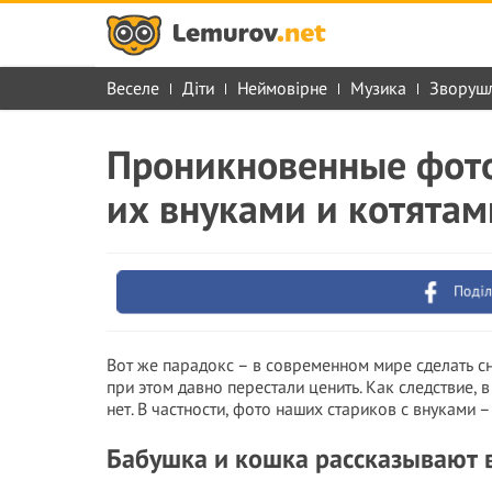
Веселе
Діти
Неймовірне
Музика
Зворуш
Проникновенные фото
их внуками и котятам
Поділ
Вот же парадокс – в современном мире сделать с
при этом давно перестали ценить. Как следствие, 
нет. В частности, фото наших стариков с внуками 
Бабушка и кошка рассказывают 