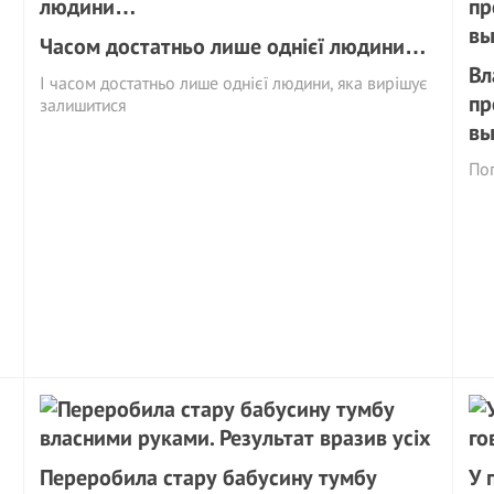
Часом достатньо лише однієї людини…
Вл
І часом достатньо лише однієї людини, яка вирішує
пр
залишитися
вы
Пог
Переробила стару бабусину тумбу
У 