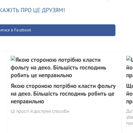
КАЖІТЬ ПРО ЦЕ ДРУЗЯМ!
итися в Facebook
Якою стороною потрібно класти фольгу
Що
на деко. Більшість господинь робить це
йо
неправильно
пр
Ці прості й доступні способи
Дот
збе
пух