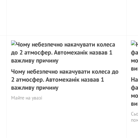
Чому небезпечно накачувати колеса до
2 атмосфер. Автомеханік назвав 1
На
важливу причину
фа
мо
Майте на увазі
ви
Сьо
пом