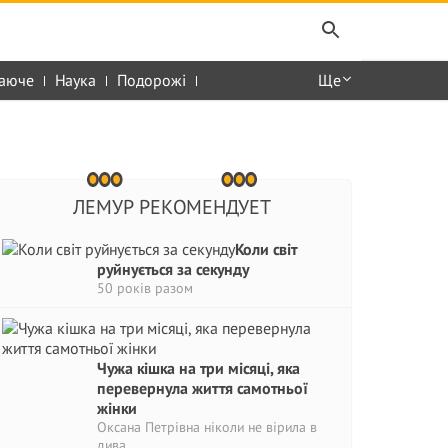
аюче
Наука
Подорожі
Ще
ЛЕМУР РЕКОМЕНДУЕТ
Коли світ
руйнується за секунду
50 років разом
Чужа кішка на три місяці, яка
перевернула життя самотньої
жінки
Оксана Петрівна ніколи не вірила в
дива