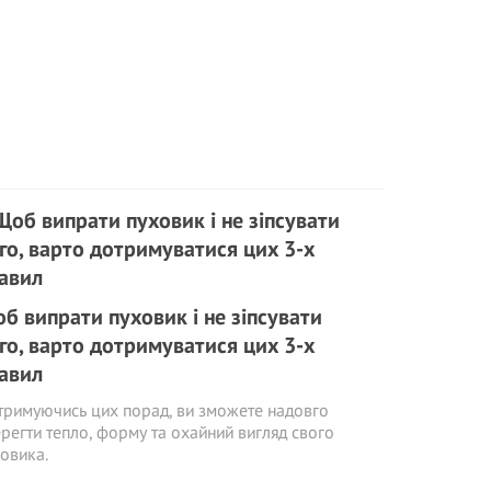
б випрати пуховик і не зіпсувати
го, варто дотримуватися цих 3-х
авил
римуючись цих порад, ви зможете надовго
регти тепло, форму та охайний вигляд свого
овика.