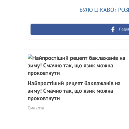
БУЛО ЦІКАВО? РОЗ
Поділ
Найпростіший рецепт баклажанів на
зиму! Смачно так, що язик можна
проковтнути
Смакота