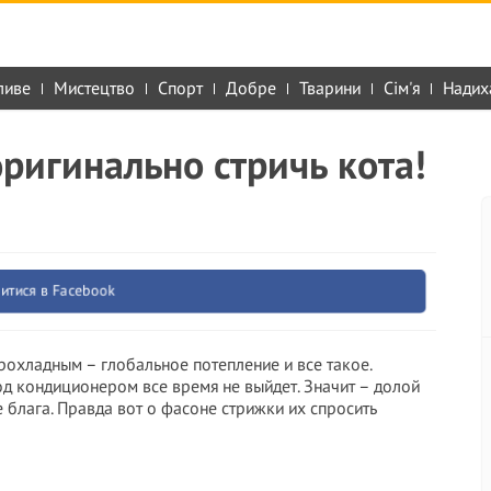
ливе
Мистецтво
Спорт
Добре
Тварини
Сім'я
Надих
ригинально стричь кота!
итися в Facebook
прохладным – глобальное потепление и все такое.
од кондиционером все время не выйдет. Значит – долой
 блага. Правда вот о фасоне стрижки их спросить