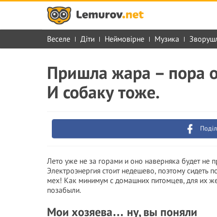
Веселе
Діти
Неймовірне
Музика
Зворуш
Пришла жара – пора о
И собаку тоже.
Поділ
Лето уже не за горами и оно наверняка будет не 
Электроэнергия стоит недешево, поэтому сидеть п
мех! Как минимум с домашних питомцев, для их же
позабыли.
Мои хозяева… ну, вы поняли