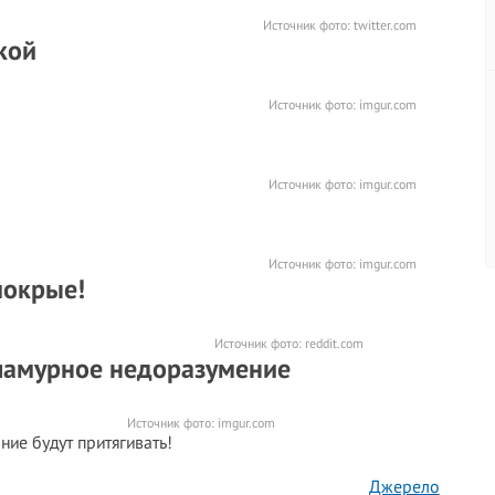
Источник фото:
twitter.com
кой
Источник фото:
imgur.com
Источник фото:
imgur.com
Источник фото:
imgur.com
мокрые!
Источник фото:
reddit.com
гламурное недоразумение
Источник фото:
imgur.com
ание будут притягивать!
Джерело