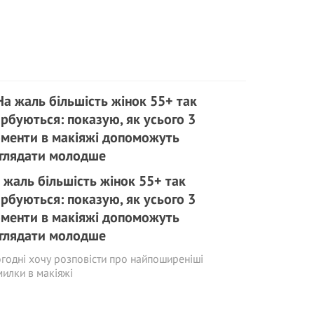
 жаль більшість жінок 55+ так
рбуються: показую, як усього 3
менти в макіяжі допоможуть
глядати молодше
годні хочу розповісти про найпоширеніші
илки в макіяжі