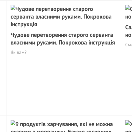
Са
Чудове перетворення старого серванта
но
власними руками. Покрокова інструкція
См
Як вам?