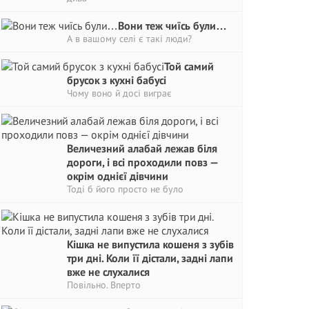
Вони теж чиїсь були…
А в вашому селі є такі люди?
Той самий
брусок з кухні бабусі
Чому воно й досі виграє
Величезний алабай лежав біля
дороги, і всі проходили повз —
окрім однієї дівчини
Тоді б його просто не було
Кішка не випустила кошеня з зубів
три дні. Коли її дістали, задні лапи
вже не слухалися
Повільно. Вперто