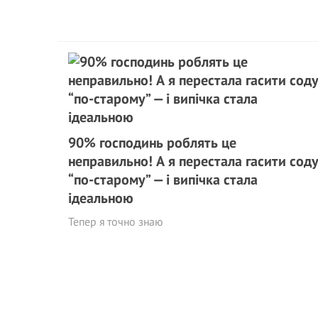
90% господинь роблять це
неправильно! А я перестала гасити сод
“по-старому” — і випічка стала
ідеальною
Тепер я точно знаю