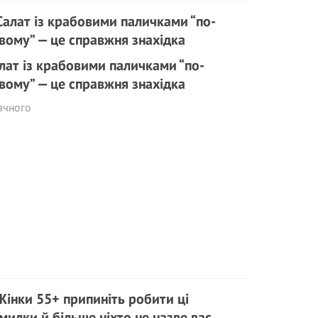
лат із крабовими паличками “по-
вому” — це справжня знахідка
ачного