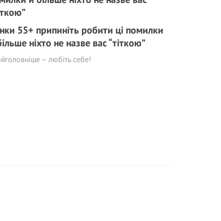
нки 55+ припиніть робити ці помилки
більше ніхто не назве вас “тіткою”
айголовніше – любіть себе!