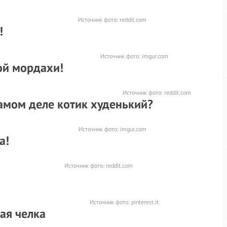
Источник фото:
reddit.com
!
Источник фото:
imgur.com
ой мордахи!
Источник фото:
reddit.com
самом деле котик худенький?
Источник фото:
imgur.com
а!
Источник фото:
reddit.com
Источник фото:
pinterest.it
ная челка