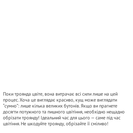
Поки троянда цвіте, вона витрачає всі сили лише на цей
процес. Хоча це виглядає красиво, кущ може виглядати
“сумно”: лише кілька великих бутонів. Якщо ви прагнете
досягти потужного та пишного цвітіння, необхідно нещадно
обрізати троянду! Ідеальний час для цього — саме під час
цвітіння. Не шкодуйте троянду, обрізайте її сміливо!