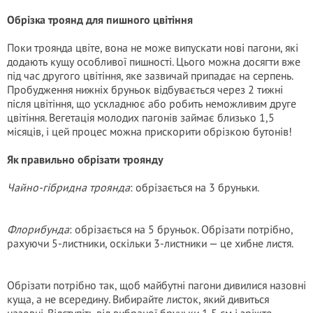
Обрізка троянд для пишного цвітіння
Поки троянда цвіте, вона не може випускати нові пагони, які
додають кущу особливої пишності. Цього можна досягти вже
під час другого цвітіння, яке зазвичай припадає на серпень.
Пробудження нижніх бруньок відбувається через 2 тижні
після цвітіння, що ускладнює або робить неможливим друге
цвітіння. Вегетація молодих пагонів займає близько 1,5
місяців, і цей процес можна прискорити обрізкою бутонів!
Як правильно обрізати троянду
Чайно-гібридна троянда
: обрізається на 3 бруньки.
Флорибунда
: обрізається на 5 бруньок. Обрізати потрібно,
рахуючи 5-листники, оскільки 3-листники — це хибне листя.
Обрізати потрібно так, щоб майбутні пагони дивилися назовні
куща, а не всередину. Вибирайте листок, який дивиться