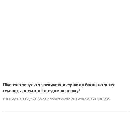
Пікантна закуска з часникових стрілок у банці на зиму:
смачно, ароматно і по-домашньому!
Взимку ця закуска буде справжньою смаковою знахідкою!