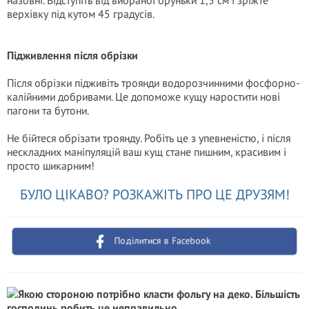
назовні. Відступіть від вибраної бруньки 1,5 см і зріжте
верхівку під кутом 45 градусів.
Підживлення після обрізки
Після обрізки підживіть троянди водорозчинними фосфорно-
калійними добривами. Це допоможе кущу наростити нові
пагони та бутони.
Не бійтеся обрізати троянду. Робіть це з упевненістю, і після
нескладних маніпуляцій ваш кущ стане пишним, красивим і
просто шикарним!
БУЛО ЦІКАВО? РОЗКАЖІТЬ ПРО ЦЕ ДРУЗЯМ!
Поділитися в Facebook