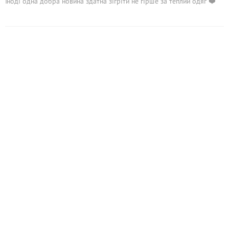
Іноді одна добра новина здатна зігріти не гірше за теплий одяг ❤️