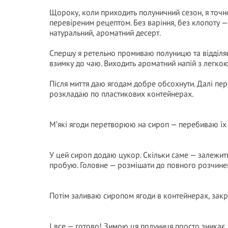
Щороку, коли приходить полуничний сезон, я точ
перевіреним рецептом. Без варіння, без клопоту —
натуральний, ароматний десерт.
Спершу я ретельно промиваю полуницю та відділя
взимку до чаю. Виходить ароматний напій з легко
Після миття даю ягодам добре обсохнути. Далі пере
розкладаю по пластикових контейнерах.
М’які ягоди перетворюю на сироп — перебиваю їх 
У цей сироп додаю цукор. Скільки саме — залежить
пробую. Головне — розмішати до повного розчинен
Потім заливаю сиропом ягоди в контейнерах, зак
І все — готово! Зимою ця полуниця просто зникає