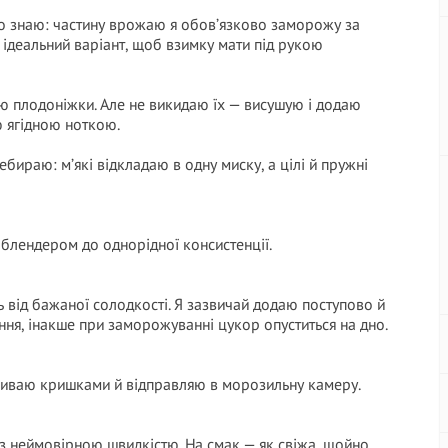
но знаю: частину врожаю я обов’язково заморожу за
 ідеальний варіант, щоб взимку мати під рукою
ю плодоніжки. Але не викидаю їх — висушую і додаю
ю ягідною ноткою.
бираю: м’які відкладаю в одну миску, а цілі й пружні
блендером до однорідної консистенції.
 від бажаної солодкості. Я зазвичай додаю поступово й
ня, інакше при заморожуванні цукор опуститься на дно.
риваю кришками й відправляю в морозильну камеру.
 з неймовірною швидкістю. На смак — як свіжа, щойно