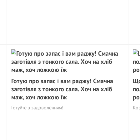
Готую про запас і вам раджу! Смачна
Що
заготівля з тонкого сала. Хоч на хліб
по
маж, хоч ложкою їж
ро
Готуйте з задоволенням!
Ко