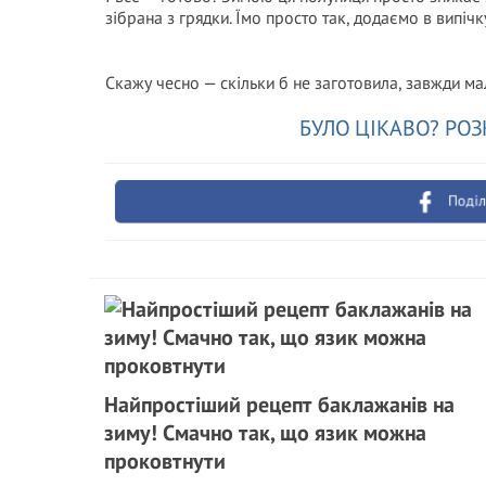
зібрана з грядки. Їмо просто так, додаємо в випічку
Скажу чесно — скільки б не заготовила, завжди ма
БУЛО ЦІКАВО? РОЗ
Поділ
Найпростіший рецепт баклажанів на
зиму! Смачно так, що язик можна
проковтнути