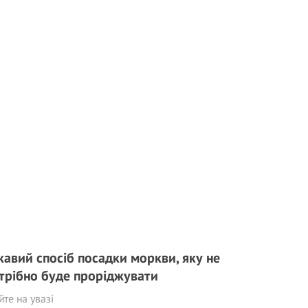
кавий спосіб посадки моркви, яку не
трібно буде проріджувати
те на увазі