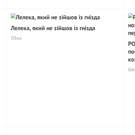
Лелека, який не зійшов із гнізда
Обоє
PO
по
ко
Шви