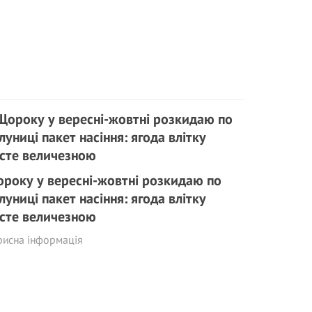
року у вересні-жовтні розкидаю по
луниці пакет насіння: ягода влітку
сте величезною
рисна інформація