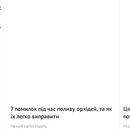
,
7 помилок під час поливу орхідей, та як
Ці
їх легко виправити
по
Нехай квіти тішать
Май