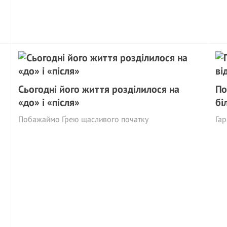
Сьогодні його життя розділилося на
По
«до» і «після»
бі
Побажаймо Ґрею щасливого початку
Гар