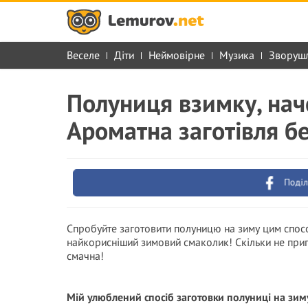
Веселе
Діти
Неймовірне
Музика
Зворуш
Полуниця взимку, наче
Ароматна заготівля бе
Поділ
Спробуйте заготовити полуницю на зиму цим спосо
найкорисніший зимовий смаколик! Скільки не пригот
смачна!
Мій улюблений спосіб заготовки полуниці на зим