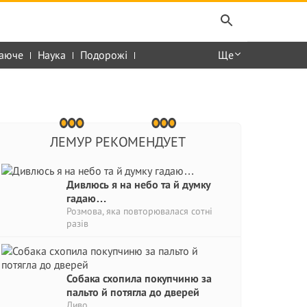
аюче
Наука
Подорожі
Ще
ЛЕМУР РЕКОМЕНДУЕТ
Дивлюсь я на небо та й думку
гадаю…
Розмова, яка повторювалася сотні
разів
Собака схопила покупчиню за
пальто й потягла до дверей
Диво