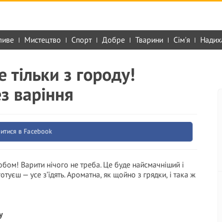
ливе
Мистецтво
Спорт
Добре
Тварини
Сім'я
Надих
 тільки з городу!
з варіння
итися в Facebook
бом! Варити нічого не треба. Це буде найсмачніший і
уєш — усе з’їдять. Ароматна, як щойно з грядки, і така ж
у