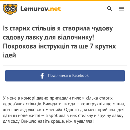
Із старих стільців я створила чудову
садову лавку для відпочинку!
Покрокова інструкція та ще 7 крутих
ідей
Поділитися в Facebook
У мене в коморі давно припадали пилом кілька старих
дерев’яних стільців. Викидати шкода — конструкція ще міцна,
хоч і вигляд уже «втомлений». Одного дня мені прийшла ідея
дати їм нове життя — я зробила з них стильну й зручну лавку
для саду. Вийшло навіть краще, ніж я уявляла!