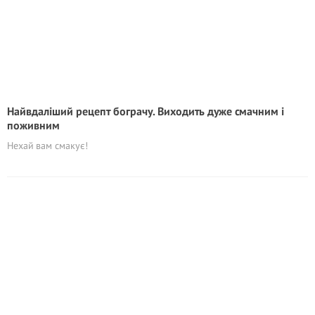
Найвдаліший рецепт бограчу. Виходить дуже смачним і
поживним
Нехай вам смакує!