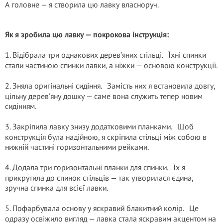
А головне — я створила цю лавку власноруч.
Як я зробила цю лавку — покрокова інструкція:
1. Відібрала три однакових дерев’яних стільці. Їхні спинки
стали частиною спинки лавки, а ніжки — основою конструкції.
2. Зняла оригінальні сидіння. Замість них я встановила довгу,
цільну дерев’яну дошку — саме вона служить тепер новим
сидінням.
3. Закріпила лавку знизу додатковими планками. Щоб
конструкція була надійною, я скріпила стільці між собою в
нижній частині горизонтальними рейками.
4. Додала три горизонтальні планки для спинки. Їх я
прикрутила до спинок стільців — так утворилася єдина,
зручна спинка для всієї лавки.
5. Пофарбувала основу у яскравий блакитний колір. Це
одразу освіжило вигляд — лавка стала яскравим акцентом на