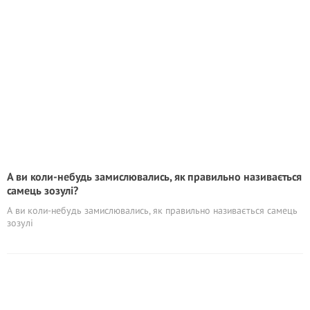
А ви коли-небудь замислювались, як правильно називається
самець зозулі?
А ви коли-небудь замислювались, як правильно називається самець
зозулі