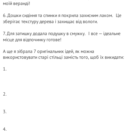
моїй веранді!
6. Дошки сидіння та спинки я покрила захисним лаком. Це
зберігає текстуру дерева і захищає від вологи.
7. Для затишку додала подушку в смужку. І все — ідеальне
місце для відпочинку готове!
А ще я зібрала 7 оригінальних ідей, як можна
використовувати старі стільці замість того, щоб їх викидати:
1.
2.
3.
4.