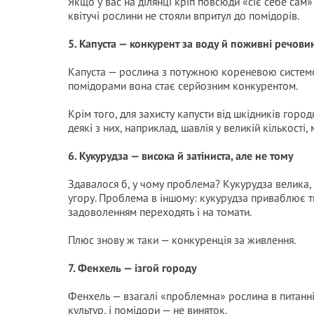
Якщо у вас на ділянці кріп повсюди «сіє себе сам» 
квітучі рослини не стояли впритул до помідорів.
5. Капуста — конкурент за воду й поживні речови
Капуста — рослина з потужною кореневою системою,
помідорами вона стає серйозним конкурентом.
Крім того, для захисту капусти від шкідників горо
деякі з них, наприклад, шавлія у великій кількості
6. Кукурудза — висока й затіниста, але не тому
Здавалося б, у чому проблема? Кукурудза велика, 
угору. Проблема в іншому: кукурудза приваблює тих
задоволенням переходять і на томати.
Плюс знову ж таки — конкуренція за живлення.
7. Фенхель — ізгой городу
Фенхель — взагалі «проблемна» рослина в питанні 
культур, і помідори — не виняток.