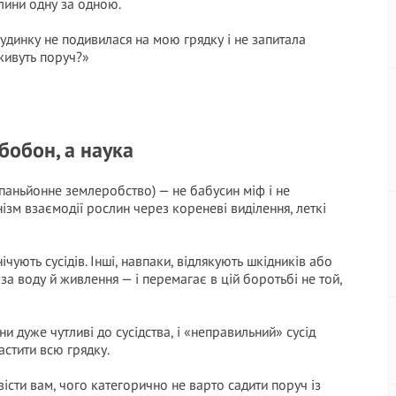
лини одну за одною.
удинку не подивилася на мою грядку і не запитала
 живуть поруч?»
бобон, а наука
мпаньйонне землеробство) — не бабусин міф і не
зм взаємодії рослин через кореневі виділення, леткі
ічують сусідів. Інші, навпаки, відлякують шкідників або
за воду й живлення — і перемагає в цій боротьбі не той,
 дуже чутливі до сусідства, і «неправильний» сусід
астити всю грядку.
вісти вам, чого категорично не варто садити поруч із