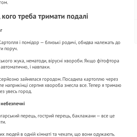
гом.
і, кого треба тримати подалі
г
 Картопля і помідор — близькі родичі, обидва належать до
ти поруч.
ського жука, нематоди, вірусні хвороби. Якщо фітофтора
автоматично, і навпаки.
 серйозно зайнялася городом. Посадила картоплю через
Але наприкінці серпня хвороба знесла все. Тепер я тримаю
ез увесь город.
е небезпечні
лгарський перець, гострий перець, баклажани — все це
ти.
их людей в одній кімнаті та чекати, що вони одужають.