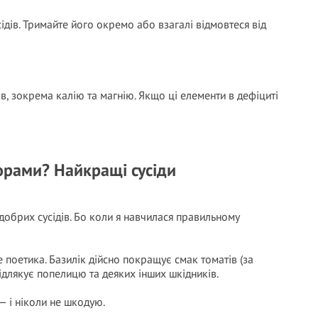
сідів. Тримайте його окремо або взагалі відмовтеся від
в, зокрема калію та магнію. Якщо ці елементи в дефіциті
орами? Найкращі сусіди
 добрих сусідів. Бо коли я навчилася правильному
 поетика. Базилік дійсно покращує смак томатів (за
відлякує попелицю та деяких інших шкідників.
— і ніколи не шкодую.