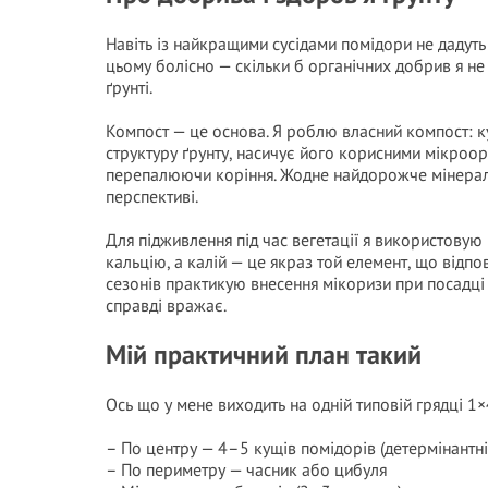
Навіть із найкращими сусідами помідори не дадут
цьому болісно — скільки б органічних добрив я не
ґрунті.
Компост — це основа. Я роблю власний компост: ку
структуру ґрунту, насичує його корисними мікроор
перепалюючи коріння. Жодне найдорожче мінераль
перспективі.
Для підживлення під час вегетації я використовую
кальцію, а калій — це якраз той елемент, що відпов
сезонів практикую внесення мікоризи при посадці 
справді вражає.
Мій практичний план такий
Ось що у мене виходить на одній типовій грядці 1×
– По центру — 4–5 кущів помідорів (детермінантні
– По периметру — часник або цибуля