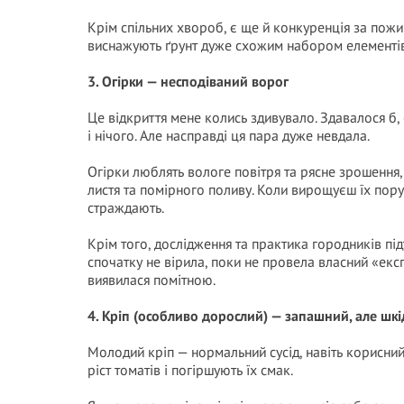
Крім спільних хвороб, є ще й конкуренція за пожив
виснажують ґрунт дуже схожим набором елементів. 
3. Огірки — несподіваний ворог
Це відкриття мене колись здивувало. Здавалося б,
і нічого. Але насправді ця пара дуже невдала.
Огірки люблять вологе повітря та рясне зрошення,
листя та помірного поливу. Коли вирощуєш їх поруч
страждають.
Крім того, дослідження та практика городників під
спочатку не вірила, поки не провела власний «експ
виявилася помітною.
4. Кріп (особливо дорослий) — запашний, але шк
Молодий кріп — нормальний сусід, навіть корисний.
ріст томатів і погіршують їх смак.