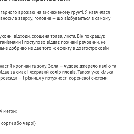
ь гарного врожаю на виснаженому ґрунті. Я навчилася
 вносила зверху, головне — що відбувається в самому
хонні відходи, скошена трава, листя. Він покращує
ганізмами і поступово віддає поживні речовини, не
не добриво не дає того ж ефекту в довгостроковій
 настій кропиви та золу. Зола — чудове джерело калію та
ідає за смак і яскравий колір плодів. Також уже кілька
розсади — і різниця у потужності кореневої системи
4 метри:
 сорти або черрі)