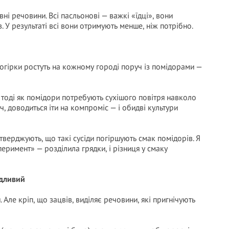
ні речовини. Всі пасльонові — важкі «їдці», вони
У результаті всі вони отримують менше, ніж потрібно.
 огірки ростуть на кожному городі поруч із помідорами —
 тоді як помідори потребують сухішого повітря навколо
, доводиться іти на компроміс — і обидві культури
тверджують, що такі сусіди погіршують смак помідорів. Я
еримент» — розділила грядки, і різниця у смаку
ідливий
 Але кріп, що зацвів, виділяє речовини, які пригнічують