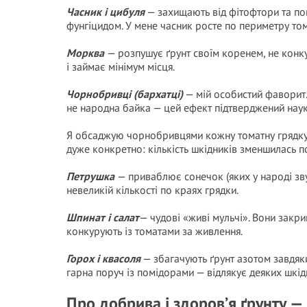
Часник і цибуля
— захищають від фітофтори та поп
фунгіцидом. У мене часник росте по периметру том
Морква
— розпушує ґрунт своїм коренем, не конку
і займає мінімум місця.
Чорнобривці (бархатці)
— мій особистий фаворит. 
не народна байка — цей ефект підтверджений нау
Я обсаджую чорнобривцями кожну томатну грядку, 
дуже конкретно: кількість шкідників зменшилась п
Петрушка
— приваблює сонечок (яких у народі зв
невеликій кількості по краях грядки.
Шпинат і салат
— чудові «живі мульчі». Вони закри
конкурують із томатами за живлення.
Горох і квасоля
— збагачують ґрунт азотом завдяк
гарна поруч із помідорами — відлякує деяких шкідн
Про добрива і здоров’я ґрунту 