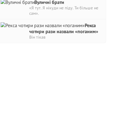
Вуличні брати
«Я тут. Я нікуди не піду. Ти більше не
сам».
Рекса
чотири рази назвали «поганим»
Він тікав