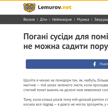
Веселе
Діти
Неймовірне
Музика
Зворуш
Погані сусіди для пом
не можна садити пор
Поділ
Щоліта я чекаю на помідори так, як, мабуть, більш
магічне — той запах зеленого листя, коли проходиш
стиглий томат важить на долоні мов невеличке сон
Тому, коли кілька років тому мій урожай раптом с
косила все підряд — я довго не могла зрозуміти, 