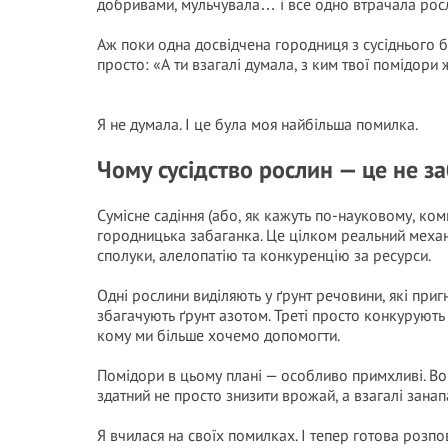
добривами, мульчувала… і все одно втрачала рос
Аж поки одна досвідчена городниця з сусіднього б
просто: «А ти взагалі думала, з ким твої помідори
Я не думала. І це була моя найбільша помилка.
Чому сусідство рослин — це не за
Сумісне садіння (або, як кажуть по-науковому, ко
городницька забаганка. Це цілком реальний механі
сполуки, алелопатію та конкуренцію за ресурси.
Одні рослини виділяють у ґрунт речовини, які пригн
збагачують ґрунт азотом. Треті просто конкурують 
кому ми більше хочемо допомогти.
Помідори в цьому плані — особливо примхливі. Вони
здатний не просто знизити врожай, а взагалі занап
Я вчилася на своїх помилках. І тепер готова розпо