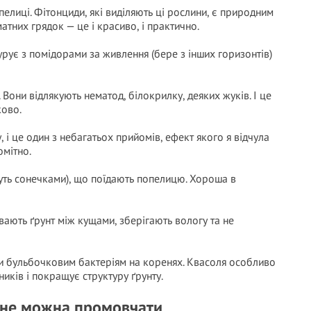
елиці. Фітонциди, які виділяють ці рослини, є природним
атних грядок — це і красиво, і практично.
рує з помідорами за живлення (бере з інших горизонтів)
Вони відлякують нематод, білокрилку, деяких жуків. І це
ково.
і це один з небагатьох прийомів, ефект якого я відчула
омітно.
уть сонечками), що поїдають попелицю. Хороша в
вають ґрунт між кущами, зберігають вологу та не
и бульбочковим бактеріям на коренях. Квасоля особливо
иків і покращує структуру ґрунту.
— не можна промовчати