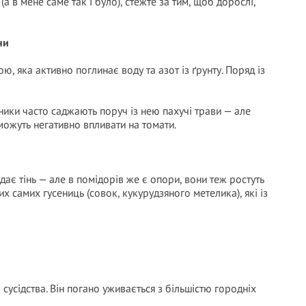
(а в мене саме так і було), стежте за тим, щоб дорослі,
ни
 яка активно поглинає воду та азот із ґрунту. Поряд із
дники часто саджають поруч із нею пахучі трави — але
, можуть негативно впливати на томати.
дає тінь — але в помідорів же є опори, вони теж ростуть
 самих гусениць (совок, кукурудзяного метелика), які із
сусідства. Він погано уживається з більшістю городніх