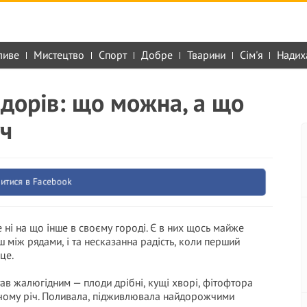
ливе
Мистецтво
Спорт
Добре
Тварини
Сім'я
Надих
ідорів: що можна, а що
уч
итися в Facebook
е ні на що інше в своєму городі. Є в них щось майже
 між рядами, і та несказанна радість, коли перший
це.
тав жалюгідним — плоди дрібні, кущі хворі, фітофтора
у чому річ. Поливала, підживлювала найдорожчими