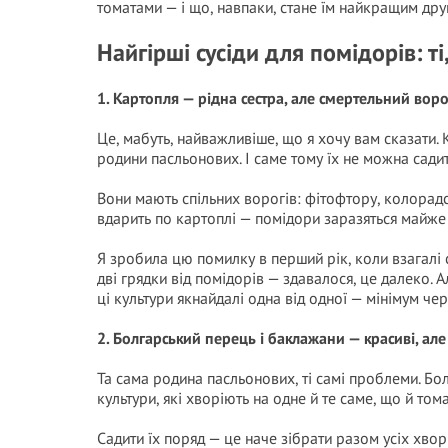
томатами — і що, навпаки, стане їм найкращим дру
Найгірші сусіди для помідорів: т
1. Картопля — рідна сестра, але смертельний воро
Це, мабуть, найважливіше, що я хочу вам сказати.
родини пасльонових. І саме тому їх не можна сади
Вони мають спільних ворогів: фітофтору, колорад
вдарить по картоплі — помідори заразяться майже 
Я зробила цю помилку в перший рік, коли взагалі
дві грядки від помідорів — здавалося, це далеко. 
ці культури якнайдалі одна від одної — мінімум чер
2. Болгарський перець і баклажани — красиві, ал
Та сама родина пасльонових, ті самі проблеми. Бо
культури, які хворіють на одне й те саме, що й тома
Садити їх поряд — це наче зібрати разом усіх хвор