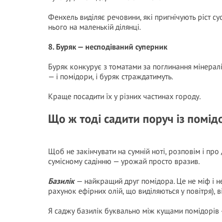
Фенхель виділяє речовини, які пригнічують ріст су
нього на маленькій ділянці.
8. Буряк — несподіваний суперник
Буряк конкурує з томатами за поглинання мінералі
— і помідори, і буряк страждатимуть.
Краще посадити їх у різних частинах городу.
Що ж тоді садити поруч із помід
Щоб не закінчувати на сумній ноті, розповім і про
сумісному садінню — урожай просто вразив.
Базилік
— найкращий друг помідора. Це не міф і не
рахунок ефірних олій, що виділяються у повітря), 
Я саджу базилік буквально між кущами помідорів 