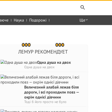
аюче
Наука
Подорожі
Ще
ЛЕМУР РЕКОМЕНДУЕТ
Одна душа на двох
Одна душа на двох
Величезний алабай лежав біля
дороги, і всі проходили повз —
окрім однієї дівчини
Тоді б його просто не було