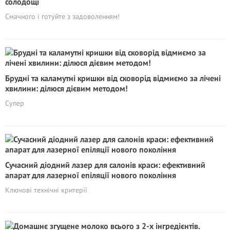
солодощі
Смачного і готуйте з задоволенням!
Брудні та каламутні кришки від сковорід відмиємо за лічені
хвилини: ділюся дієвим методом!
Супер
Сучасний діодний лазер для салонів краси: ефективний
апарат для лазерної епіляції нового покоління
Ключові технічні критерії