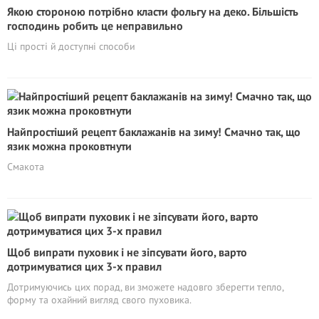
Якою стороною потрібно класти фольгу на деко. Більшість
господинь робить це неправильно
Ці прості й доступні способи
Найпростіший рецепт баклажанів на зиму! Смачно так, що
язик можна проковтнути
Смакота
Щоб випрати пуховик і не зіпсувати його, варто
дотримуватися цих 3-х правил
Дотримуючись цих порад, ви зможете надовго зберегти тепло,
форму та охайний вигляд свого пуховика.