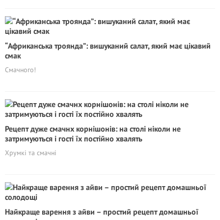
“Африканська троянда”: вишуканий салат, який має цікавий
смак
Смачного!
Рецeпт дуже смачнх корнішонів: на столі ніколи не
затримуються і гості їх постійно хвалять
Хрумкі та смачні
Найкраще варення з айви – простий рецепт домашньої