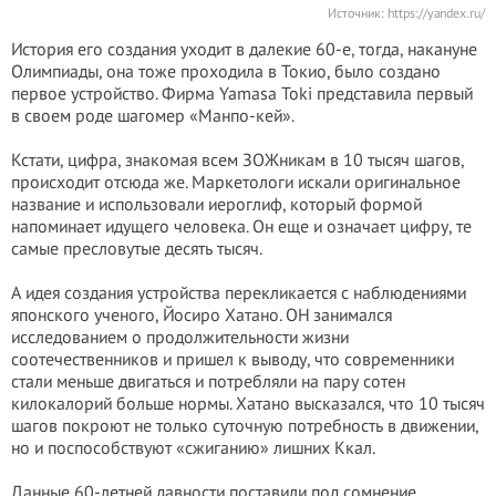
Источник:
https://yandex.ru/
История его создания уходит в далекие 60-е, тогда, накануне
Олимпиады, она тоже проходила в Токио, было создано
первое устройство. Фирма Yamasa Toki представила первый
в своем роде шагомер «Манпо-кей».
Кстати, цифра, знакомая всем ЗОЖникам в 10 тысяч шагов,
происходит отсюда же. Маркетологи искали оригинальное
название и использовали иероглиф, который формой
напоминает идущего человека. Он еще и означает цифру, те
самые пресловутые десять тысяч.
А идея создания устройства перекликается с наблюдениями
японского ученого, Йосиро Хатано. ОН занимался
исследованием о продолжительности жизни
соотечественников и пришел к выводу, что современники
стали меньше двигаться и потребляли на пару сотен
килокалорий больше нормы. Хатано высказался, что 10 тысяч
шагов покроют не только суточную потребность в движении,
но и поспособствуют «сжиганию» лишних Ккал.
Данные 60-летней давности поставили под сомнение