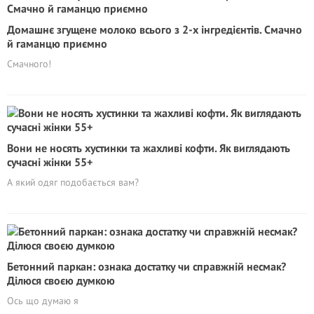
Домашнє згущене молоко всього з 2-х інгредієнтів. Смачно
й гаманцю приємно
Смачного!
Вони не носять хустинки та жахливі кофти. Як виглядають
сучасні жінки 55+
А який одяг подобається вам?
Бетонний паркан: ознака достатку чи справжній несмак?
Ділюся своєю думкою
Ось що думаю я