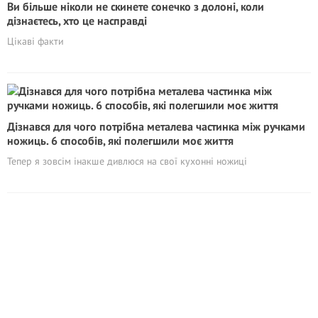
Ви більше ніколи не скинете сонечко з долоні, коли
дізнаєтесь, хто це насправді
Цікаві факти
Дізнався для чого потрібна металева частинка між ручками
ножиць. 6 способів, які полегшили моє життя
Тепер я зовсім інакше дивлюся на свої кухонні ножиці