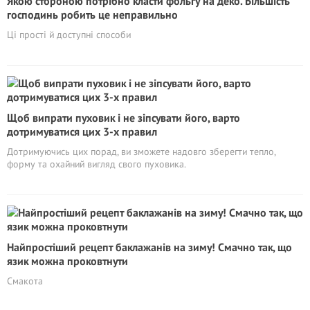
Якою стороною потрібно класти фольгу на деко. Більшість
господинь робить це неправильно
Ці прості й доступні способи
Щоб випрати пуховик і не зіпсувати його, варто
дотримуватися цих 3-х правил
Дотримуючись цих порад, ви зможете надовго зберегти тепло,
форму та охайний вигляд свого пуховика.
Найпростіший рецепт баклажанів на зиму! Смачно так, що
язик можна проковтнути
Смакота