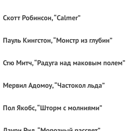
Скотт Робинсон, “Calmer”
Пауль Кингстон, “Монстр из глубин”
Стю Митч, “Радуга над маковым полем”
Мервил Адомоу, “Частокол льда”
Пол Якобс, “Шторм с молниями”
Лаури Рид, “Морозный рассвет”