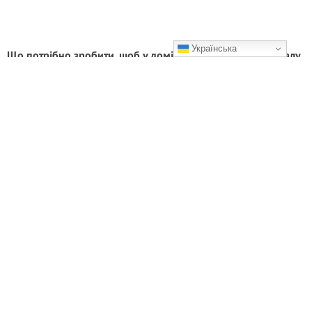
Українська
Що потрібно зробити, щоб у домі покращити якість сигналу
Wi-Fi: покрокова інструкція
Ось кілька дієвих кроків