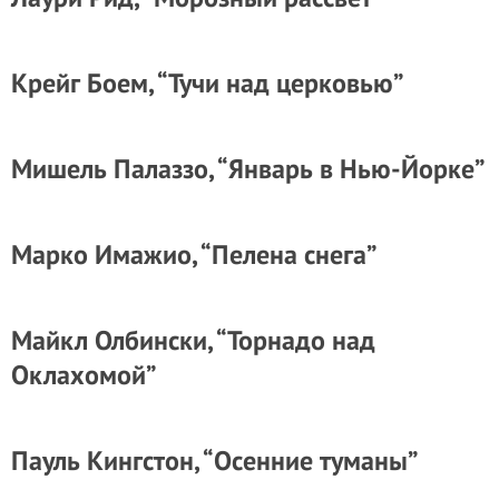
Крейг Боем, “Тучи над церковью”
Мишель Палаззо, “Январь в Нью-Йорке”
Марко Имажио, “Пелена снега”
Майкл Олбински, “Торнадо над
Оклахомой”
Пауль Кингстон, “Осенние туманы”