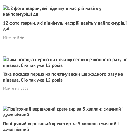
12 фото тварин, які піднімуть настрій навіть у найпохмуріші
дні
Мі-мі-мі! ❤️
Така посадка перцю на початку весни ще жодного разу не
підвела. Сію так уже 15 років
Майте на увазі
Повітряний вершковий крем-сир за 5 хвилин: смачний і
дуже ніжний