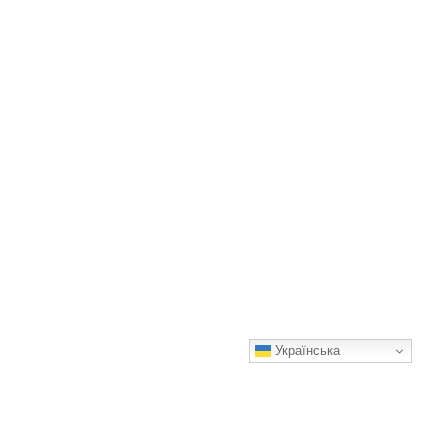
Українська
Кекс на олії — настільки смачний і простий у приготуванні,
що печу його щотижня