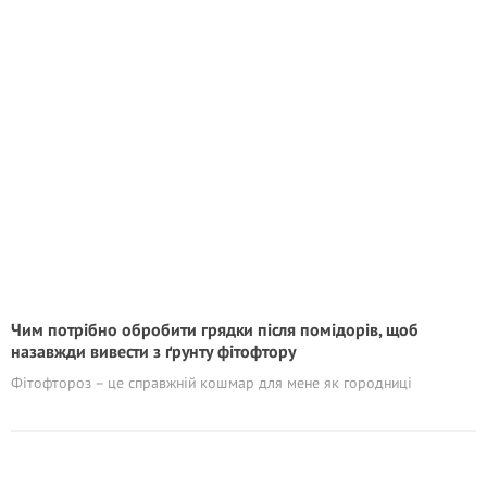
Чим потрібно обробити грядки після помідорів, щоб
назавжди вивести з ґрунту фітофтору
Фітофтороз – це справжній кошмар для мене як городниці