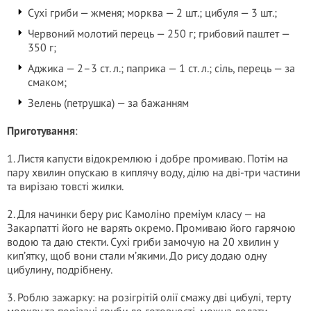
Сухі гриби — жменя; морква — 2 шт.; цибуля — 3 шт.;
Червоний молотий перець — 250 г; грибовий паштет —
350 г;
Аджика — 2–3 ст. л.; паприка — 1 ст. л.; сіль, перець — за
смаком;
Зелень (петрушка) — за бажанням
Приготування
:
1. Листя капусти відокремлюю і добре промиваю. Потім на
пару хвилин опускаю в киплячу воду, ділю на дві-три частини
та вирізаю товсті жилки.
2. Для начинки беру рис Камоліно преміум класу — на
Закарпатті його не варять окремо. Промиваю його гарячою
водою та даю стекти. Сухі гриби замочую на 20 хвилин у
кип’ятку, щоб вони стали м’якими. До рису додаю одну
цибулину, подрібнену.
3. Роблю зажарку: на розігрітій олії смажу дві цибулі, терту