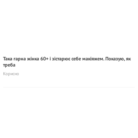
Така гарна жінка 60+ і зістарює себе макіяжем. Показую, як
треба
Корисно