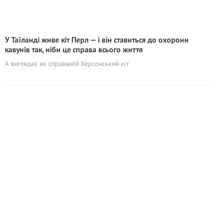
У Таїланді живе кіт Перл — і він ставиться до охорони
кавунів так, ніби це справа всього життя
А виглядає як справжній Херсонський кіт