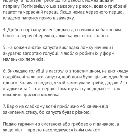
моркву та порізані гриби до готовності, можна додати
паприку. Потім змішую цю зажарку з рисом, додаю грибовий
паштет та червоний перець. Якщо немає червоного перцю,
кладемо паприку прямо в зажарку.
4. Дрібно нарізану зелень додаю до начинки за бажанням.
Солю та перчу обережно, адже капуста вже солона.
5. На кожен листок капусти викладаю ложку начинки і
акуратно загортаю голубці, я люблю робити їх у формі
маленьких перчиків.
6. Викладаю голубці в каструлю з товстим дном, на дно кладу
подрібнені залишки капусти, щоб вони були щільно один біля
одного. Заливаю водою, у якій замочували гриби, додаю 2 ст.
л. аджики та 1 ст. л. перцю. Томатну пасту не додаю — і так
виходить приємна кислинка.
7. Варю на слабкому вогні приблизно 45 хвилин від
закипання, стежу, бо капуста буває різною.
Подаю гарячими з сметаною або грибовою підливкою, а
якщо піст — просто насолоджуюся їхнім смаком.