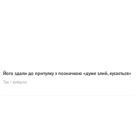
Його здали до притулку з позначкою «дуже злий, кусається»
Так і вийшло