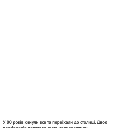
У 80 років кинули все та переїхали до столиці. Двоє
пенсіонерів показали свою нову квартиру