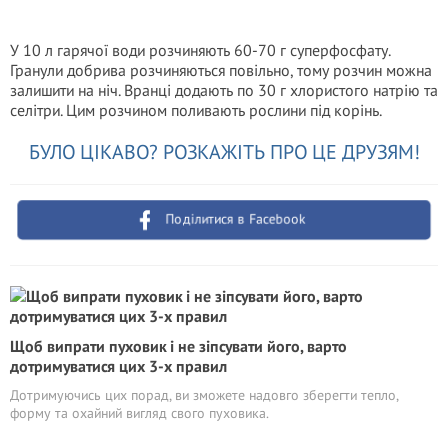
У 10 л гарячої води розчиняють 60-70 г суперфосфату.
Гранули добрива розчиняються повільно, тому розчин можна
залишити на ніч. Вранці додають по 30 г хлористого натрію та
селітри. Цим розчином поливають рослини під корінь.
БУЛО ЦІКАВО? РОЗКАЖІТЬ ПРО ЦЕ ДРУЗЯМ!
Поділитися в Facebook
Щоб випрати пуховик і не зіпсувати його, варто
дотримуватися цих 3-х правил
Дотримуючись цих порад, ви зможете надовго зберегти тепло,
форму та охайний вигляд свого пуховика.