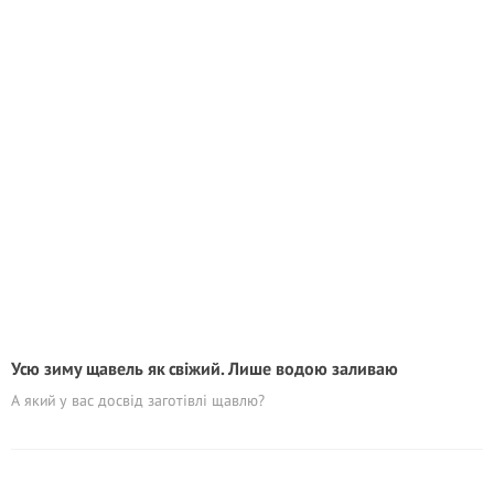
Усю зиму щавель як свіжий. Лише водою заливаю
А який у вас досвід заготівлі щавлю?