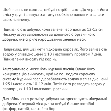
Щоб зелень не жовтіла, цибулі потрібен азот. До червня його
вміст у ґрунті знижується, тому необхідно поповнити запаси
цього елементу.
Підживлюють цибулю, коли зелене перо досягає 12-15 см.
Нестачу азоту заповнюють за допомогою органічного
добрива, яке сприяє нарощуванню зеленої маси.
Наприклад, для цієї мети підходить коров’як. Його заливають
водою у співвідношенні 1:10 і настоюють протягом 7 днів.
Підживлення вносять під корінь.
Альтернативою може бути курячий послід. Однак його
концентрацію знижують, щоб не пошкодити кореневу
систему. Куриний послід розбавляють водою у співвідношенні
1:25 і настоюють 10-12 днів. Потім його розводять водою у
пропорціях 1:10 і поливають рослини.
Для збільшення розміру цибулин використовують мінеральні
добрива. У перший місяць літа цибулі більше потрібні
фосфор, натрій, кальцій та бор.