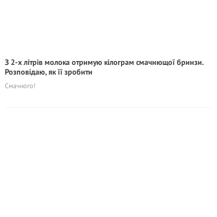
З 2-х літрів молока отримую кілограм смачнющої бринзи.
Розповідаю, як її зробити
Смачного!