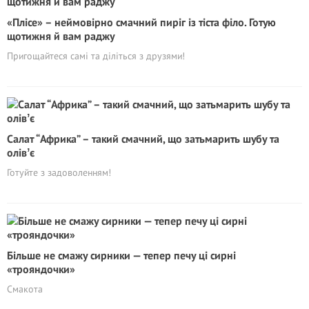
«Плісе» – неймовірно смачний пиріг із тіста філо. Готую
щотижня й вам раджу
Пригощайтеся самі та діліться з друзями!
Салат “Африка” – такий смачний, що затьмарить шубу та
олівʼє
Готуйте з задоволенням!
Більше не смажу сирники — тепер печу ці сирні
«трояндочки»
Смакота