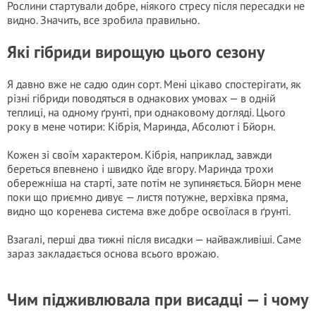
Рослини стартували добре, ніякого стресу після пересадки не
видно. Значить, все зробила правильно.
Які гібриди вирощую цього сезону
Я давно вже не садю один сорт. Мені цікаво спостерігати, як
різні гібриди поводяться в однакових умовах — в одній
теплиці, на одному ґрунті, при однаковому догляді. Цього
року в мене чотири: Кібрія, Маринда, Абсолют і Бйорн.
Кожен зі своїм характером. Кібрія, наприклад, завжди
береться впевнено і швидко йде вгору. Маринда трохи
обережніша на старті, зате потім не зупиняється. Бйорн мене
поки що приємно дивує — листя потужне, верхівка пряма,
видно що коренева система вже добре освоїлася в ґрунті.
Взагалі, перші два тижні після висадки — найважливіші. Саме
зараз закладається основа всього врожаю.
Чим підживлювала при висадці — і чому