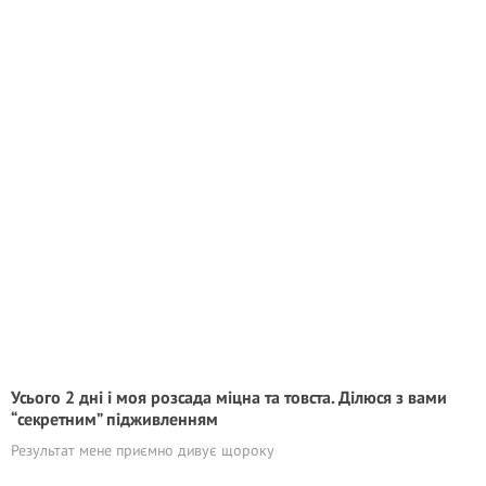
Усього 2 дні і моя розсада міцна та товста. Ділюся з вами
“секретним” підживленням
Результат мене приємно дивує щороку