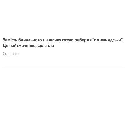
Замість банального шашлику готую реберця “по-канадськи”.
Це найсмачніше, що я їла
Смачного!