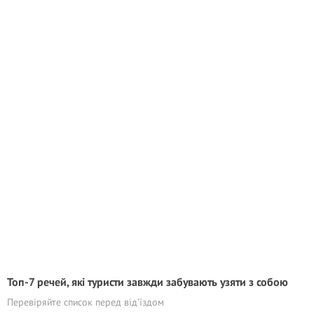
Топ-7 речей, які туристи завжди забувають узяти з собою
Перевіряйте список перед від’їздом