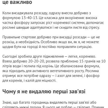
це важливо
Коли висаджувала розсаду, одразу внесла добриво з
формулою 13-40-13. Це класика для вкорінення: висока
частка фосфору запускає ріст кореневої системи, допомагає
рослині швидше адаптуватися і не скидати листя від стресу.
Правильне стартове добриво при висадці розсади — це не
розкіш, а необхідність. Особливо якщо ви, як я, не можете
щодня бути на городі й постійно поправляти ситуацію.
Сьогодні зробила друге підживлення — легке, коренево.
Взяла добриво 20-20-20, розвела приблизно 15 грамів на 10
літрів води і полила під корінь. Це збалансована формула,
яка підходить для активного вегетативного росту. Рослина
отримує все потрібне одразу — і азот для зелені, і фосфор
для коренів, і калій для міцності.
Чому я не видаляю перші зав’язі
Знаю, що багато городниць видаляють перші зав’язі або
сліпляють нижні пазухи. Я цього не роблю — свідомо. Причин