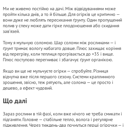
Ми не живемо постійно на дачі. Між відвідуваннями може
пройти кілька днів, а то й більше. Для огірків це критично —
вони дуже не люблять пересихання ґрунту. Один пропущений
полив у спеку може дати гірке плодоношення або скидання
зав’язей.
Тому я мульчую соломою. Шар соломи між рослинами — і
ґрунт тримає вологу набагато довше. Плюс захищає коріння
від перегріву, коли теплиця прогрівається до +35 і вище.
Плюс поступово перегниває і збагачує ґрунт органікою.
Якщо ви ще не мульчуєте огірки — спробуйте. Різниця
відчутна вже після першого сезону. Системи краплинного
зрошення, звісно, теж рятують, але солома — це просто і
дешево, а ефект чудовий.
Що далі
Зараз рослини в тій фазі, коли вже нічого не треба смикати і
підганяти. Головне — стабільне тепло, волога і регулярне
підживлення. Через тиждень-два почнуться перші огірочки — і