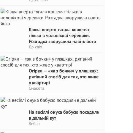
Кішка вперто тягала кошенят
тільки в чоловікові черевики.
Розгадка зворушила навіть його
До сліз
Огірки — «як з бочки» у пляшках:
рятівний спосіб для тих, хто живе
у квартирі
Смакота
На весіллі онука бабусю посадили
в дальній кут
Вибач