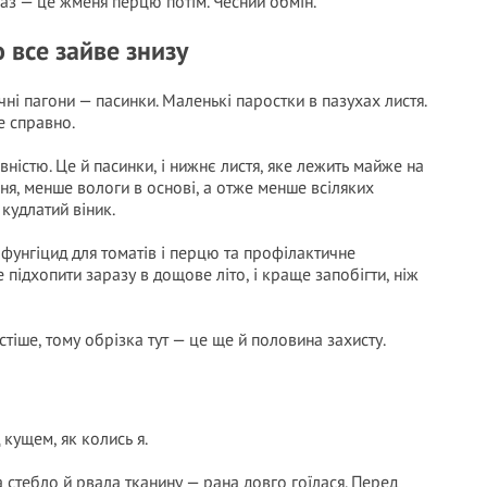
раз — це жменя перцю потім. Чесний обмін.
 все зайве знизу
ічні пагони — пасинки. Маленькі паростки в пазухах листя.
е справно.
ністю. Це й пасинки, і нижнє листя, яке лежить майже на
ня, менше вологи в основі, а отже менше всіляких
 кудлатий віник.
 фунгіцид для томатів і перцю та профілактичне
підхопити заразу в дощове літо, і краще запобігти, ніж
тіше, тому обрізка тут — це ще й половина захисту.
 кущем, як колись я.
а стебло й рвала тканину — рана довго гоїлася. Перед