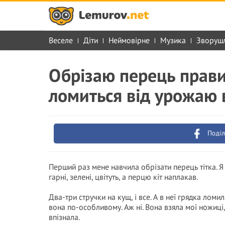
Веселе
Діти
Неймовірне
Музика
Зворуш
Обрізаю перець прави
ломиться від урожаю в
Поділ
Перший раз мене навчила обрізати перець тітка. Я
гарні, зелені, цвітуть, а перцю кіт наплакав.
Два-три стручки на кущ, і все. А в неї грядка ломил
вона по-особливому. Аж ні. Вона взяла мої ножиці, 
впізнала.