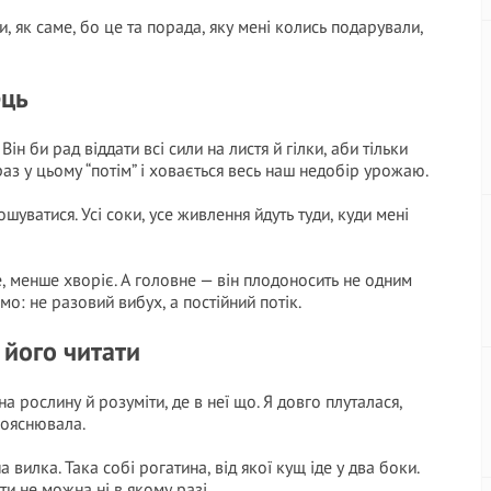
, як саме, бо це та порада, яку мені колись подарували,
ець
ін би рад віддати всі сили на листя й гілки, аби тільки
раз у цьому “потім” і ховається весь наш недобір урожаю.
уватися. Усі соки, усе живлення йдуть туди, куди мені
 менше хворіє. А головне — він плодоносить не одним
мо: не разовий вибух, а постійний потік.
 його читати
а рослину й розуміти, де в неї що. Я довго плуталася,
пояснювала.
 вилка. Така собі рогатина, від якої кущ іде у два боки.
ти не можна ні в якому разі.