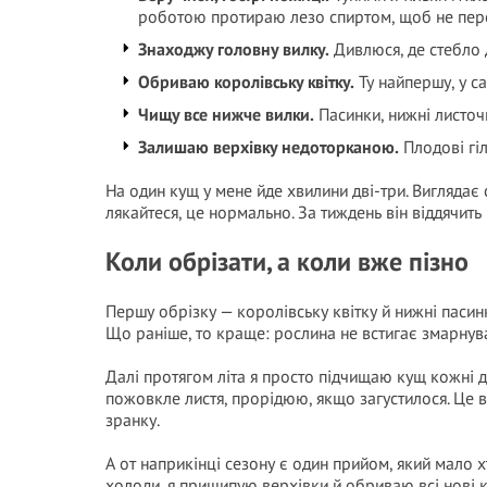
роботою протираю лезо спиртом, щоб не пере
Знаходжу головну вилку.
Дивлюся, де стебло д
Обриваю королівську квітку.
Ту найпершу, у с
Чищу все нижче вилки.
Пасинки, нижні листочк
Залишаю верхівку недоторканою.
Плодові гіл
На один кущ у мене йде хвилини дві-три. Виглядає
лякайтеся, це нормально. За тиждень він віддячит
Коли обрізати, а коли вже пізно
Першу обрізку — королівську квітку й нижні пасин
Що раніше, то краще: рослина не встигає змарнув
Далі протягом літа я просто підчищаю кущ кожні д
пожовкле листя, прорідюю, якщо загустилося. Це в
зранку.
А от наприкінці сезону є один прийом, який мало хт
холоди, я прищипую верхівки й обриваю всі нові к