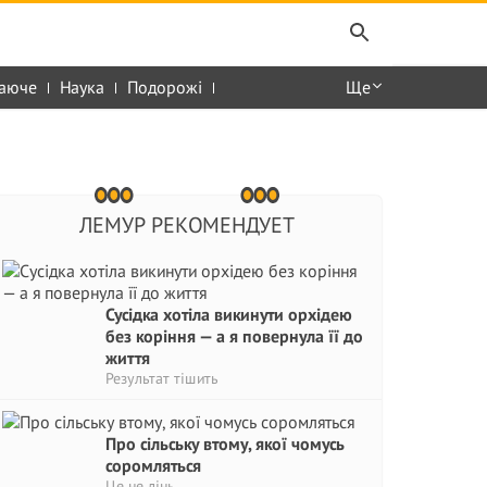
аюче
Наука
Подорожі
Ще
ЛЕМУР РЕКОМЕНДУЕТ
Сусідка хотіла викинути орхідею
без коріння — а я повернула її до
життя
Результат тішить
Про сільську втому, якої чомусь
соромляться
Це не лінь