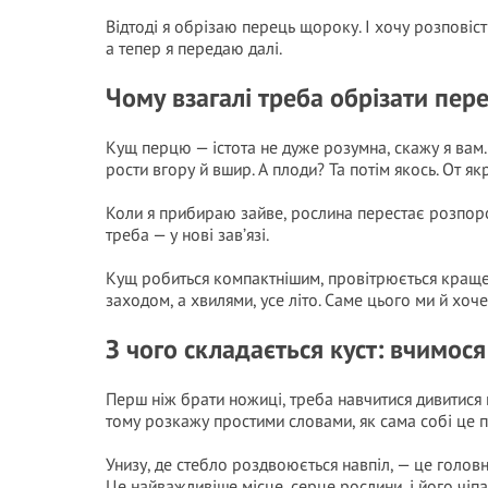
Відтоді я обрізаю перець щороку. І хочу розповісти
а тепер я передаю далі.
Чому взагалі треба обрізати пер
Кущ перцю — істота не дуже розумна, скажу я вам. В
рости вгору й вшир. А плоди? Та потім якось. От як
Коли я прибираю зайве, рослина перестає розпорош
треба — у нові зав’язі.
Кущ робиться компактнішим, провітрюється краще,
заходом, а хвилями, усе літо. Саме цього ми й хоче
З чого складається куст: вчимося
Перш ніж брати ножиці, треба навчитися дивитися н
тому розкажу простими словами, як сама собі це 
Унизу, де стебло роздвоюється навпіл, — це головна
Це найважливіше місце, серце рослини, і його чіпа