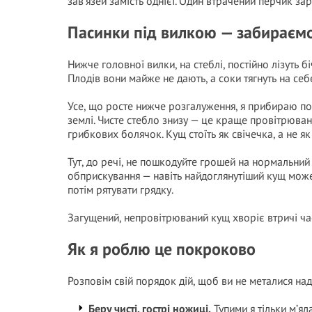
зав’язей замість однієї. Один втрачений перчик за
Пасинки під вилкою — забираємо
Нижче головної вилки, на стеблі, постійно лізуть б
Плодів вони майже не дають, а соки тягнуть на себ
Усе, що росте нижче розгалуження, я прибираю пов
землі. Чисте стебло знизу — це краще провітрюван
грибкових болячок. Кущ стоїть як свічечка, а не як
Тут, до речі, не пошкодуйте грошей на нормальний
обприскування — навіть найдоглянутіший кущ може 
потім рятувати грядку.
Загущений, непровітрюваний кущ хворіє втричі час
Як я роблю це покроково
Розповім свій порядок дій, щоб ви не металися над
Беру чисті, гострі ножиці.
Тупими я тільки м’ял