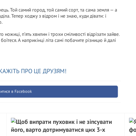
ець. Той самий город, той самий сорт, та сама земля — а
діла. Тепер ходжу з відром і не знаю, куди дівати: і
ю.
ножиці, п’ять хвилин і трохи сміливості відрізати зайве.
оїтеся. А наприкінці літа самі побачите різницю й далі
КАЖІТЬ ПРО ЦЕ ДРУЗЯМ!
итися в Facebook