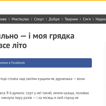
ливе
Мистецтво
Спорт
Добре
Тварини
Сім'я
Надих
льно — і моя грядка
се літо
итися в Facebook
 тоді стояла над своїми кущами як дурненька — вони
ася. Я й думала: сорт у неї такий, земля краща, поливає
чикнула пару разів — і за місяць я свій город не