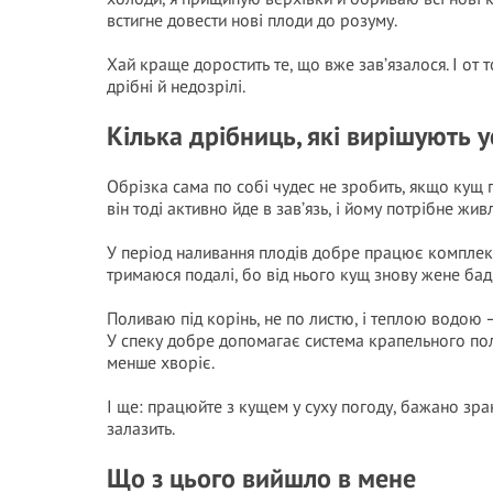
встигне довести нові плоди до розуму.
Хай краще доростить те, що вже зав’язалося. І от т
дрібні й недозрілі.
Кілька дрібниць, які вирішують у
Обрізка сама по собі чудес не зробить, якщо кущ 
він тоді активно йде в зав’язь, і йому потрібне жив
У період наливання плодів добре працює комплекс
тримаюся подалі, бо від нього кущ знову жене бад
Поливаю під корінь, не по листю, і теплою водою 
У спеку добре допомагає система крапельного поли
менше хворіє.
І ще: працюйте з кущем у суху погоду, бажано зранк
залазить.
Що з цього вийшло в мене