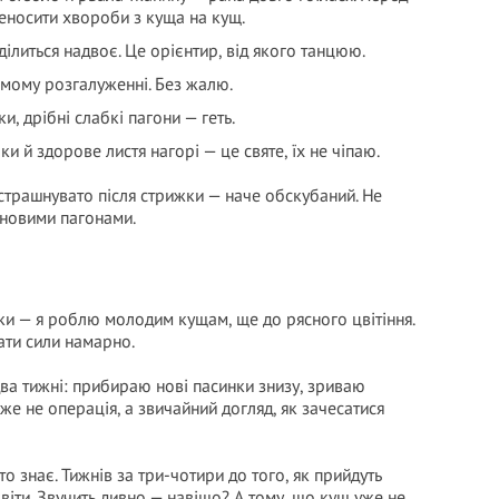
носити хвороби з куща на кущ.
ілиться надвоє. Це орієнтир, від якого танцюю.
амому розгалуженні. Без жалю.
и, дрібні слабкі пагони — геть.
ки й здорове листя нагорі — це святе, їх не чіпаю.
 страшнувато після стрижки — наче обскубаний. Не
ь новими пагонами.
ки — я роблю молодим кущам, ще до рясного цвітіння.
ати сили намарно.
ва тижні: прибираю нові пасинки знизу, зриваю
же не операція, а звичайний догляд, як зачесатися
о знає. Тижнів за три-чотири до того, як прийдуть
віти. Звучить дивно — навіщо? А тому, що кущ уже не