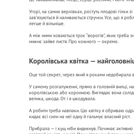
Угорі, на самих верхівках, ростуть плодові гілки з
зав’язуються й наливаються стручки. Усе, що я ро
легше й вільніше.
А між ними ховаються троє “ворогів”, яких треба з
нижнє зайве листя. Про кожного — окремо.
Королівська квітка — найголовн
Оце той секрет, через який я роками недобирала в
У самому розгалуженні, прямо в головній вилці, на
королівською або коронною. Виглядає вона солідно
велика, шкода. От і я шкодувала.
А робити треба навпаки. Цю квітку я обриваю одра
кидає всі сили на неї одну й гальмує власний ріст.
Прибрала — і кущ ніби видихнув. Починає активно 