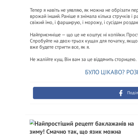
Тепер я навіть не уявляю, як можна не обрізати пер
врожай інший. Раніше я знімала кілька стручків і ра
свіжий їмо, і фарширую, і морожу, і сусідам розда
Найприємніше — що це не коштує ні копійки. Просто 
Спробуйте на двох-трьох кущах для початку, якщо б
вже будете стригти все, як я.
Не жалійте кущ. Він вам за це віддячить сторицею.
БУЛО ЦІКАВО? РОЗ
Поділ