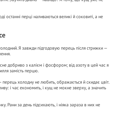
оді останні перці наливаються великі й соковиті, а не
се
голодний. Я завжди підгодовую перець після стрижки —
лення.
не добриво з калієм і фосфором; від азоту в цей час я
илля замість перцю.
— перець холодну не любить, ображається й скидає цвіт.
ву: і час економить, і кущ не мокне зверху, а значить
у. Рани за день підсихають, і ніяка зараза в них не