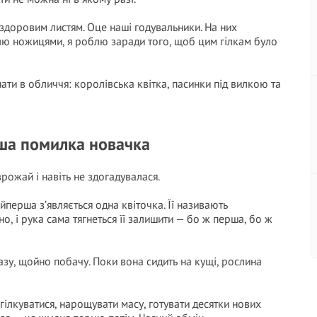
і здоровим листям. Оце наші годувальники. На них
блю ножицями, я роблю заради того, щоб цим гілкам було
нати в обличчя: королівська квітка, пасинки під вилкою та
іша помилка новачка
рожай і навіть не здогадувалася.
йперша з’являється одна квіточка. Її називають
, і рука сама тягнеться її залишити — бо ж перша, бо ж
зу, щойно побачу. Поки вона сидить на кущі, рослина
гілкуватися, нарощувати масу, готувати десятки нових