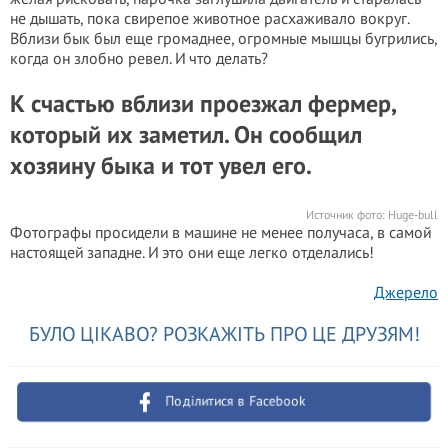
не дышать, пока свирепое животное расхаживало вокруг.
Вблизи бык был еще громаднее, огромные мышцы бугрились,
когда он злобно ревел. И что делать?
К счастью вблизи проезжал фермер,
который их заметил. Он сообщил
хозяину быка и тот увел его.
Источник фото:
Huge-bull
Фотографы просидели в машине не менее получаса, в самой
настоящей западне. И это они еще легко отделались!
Джерело
БУЛО ЦІКАВО? РОЗКАЖІТЬ ПРО ЦЕ ДРУЗЯМ!
Поділитися в Facebook