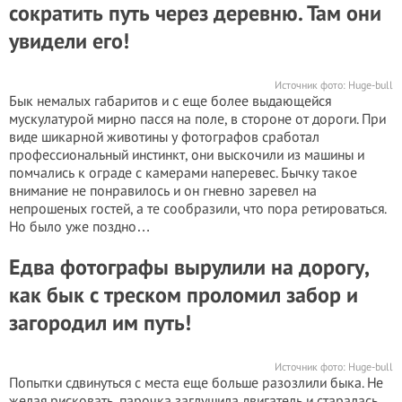
сократить путь через деревню. Там они
увидели его!
Источник фото:
Huge-bull
Бык немалых габаритов и с еще более выдающейся
мускулатурой мирно пасся на поле, в стороне от дороги. При
виде шикарной животины у фотографов сработал
профессиональный инстинкт, они выскочили из машины и
помчались к ограде с камерами наперевес. Бычку такое
внимание не понравилось и он гневно заревел на
непрошеных гостей, а те сообразили, что пора ретироваться.
Но было уже поздно…
Едва фотографы вырулили на дорогу,
как бык с треском проломил забор и
загородил им путь!
Источник фото:
Huge-bull
Попытки сдвинуться с места еще больше разозлили быка. Не
желая рисковать, парочка заглушила двигатель и старалась