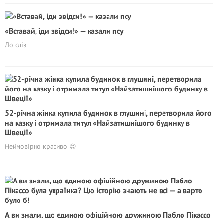
«Вставай, іди звідси!» — казали псу
До сліз
52-річна жінка купила будинок в глушині, перетворила його
на казку і отримала титул «Найзатишнішого будинку в
Швеції»
Неймовірно красиво 😍
А ви знали, що єдиною офіційною дружиною Пабло Пікассо