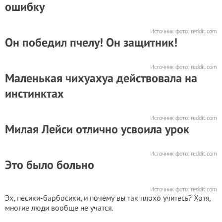
ошибку
Источник фото:
reddit.com
Он победил пчелу! Он защитник!
Источник фото:
reddit.com
Маленькая чихуахуа действовала на
инстинктах
Источник фото:
reddit.com
Милая Лейси отлично усвоила урок
Источник фото:
reddit.com
Это было больно
Источник фото:
reddit.com
Эх, песики-барбосики, и почему вы так плохо учитесь? Хотя,
многие люди вообще не учатся.