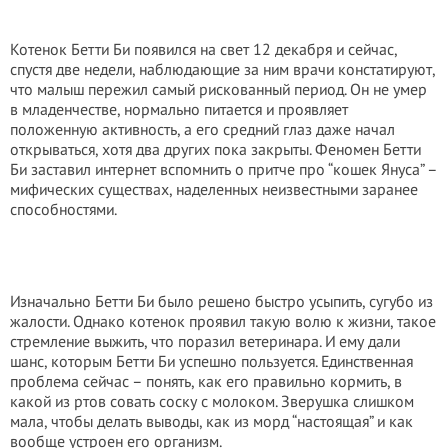
Котенок Бетти Би появился на свет 12 декабря и сейчас,
спустя две недели, наблюдающие за ним врачи констатируют,
что малыш пережил самый рискованный период. Он не умер
в младенчестве, нормально питается и проявляет
положенную активность, а его средний глаз даже начал
открываться, хотя два других пока закрыты. Феномен Бетти
Би заставил интернет вспомнить о притче про “кошек Януса” –
мифических существах, наделенных неизвестными заранее
способностями.
Изначально Бетти Би было решено быстро усыпить, сугубо из
жалости. Однако котенок проявил такую волю к жизни, такое
стремление выжить, что поразил ветеринара. И ему дали
шанс, которым Бетти Би успешно пользуется. Единственная
проблема сейчас – понять, как его правильно кормить, в
какой из ртов совать соску с молоком. Зверушка слишком
мала, чтобы делать выводы, как из морд “настоящая” и как
вообще устроен его организм.