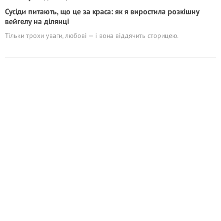
Сусіди питають, що це за краса: як я виростила розкішну
вейгелу на ділянці
Тільки трохи уваги, любові — і вона віддячить сторицею.