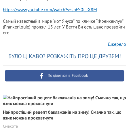
https://www.youtube.com/watch?v=snFS0j_rX8M
Самый известный в мире “кот Януса” по кличке “Френкенлуи”
(Frankenlouie) прожил 15 лет. У Бетти Би есть шанс превзойти
его.
Джерело
БУЛО ЦІКАВО? РОЗКАЖІТЬ ПРО ЦЕ ДРУЗЯМ!
Поділитися в Facebook
Найпростіший рецепт баклажанів на зиму! Смачно так, що
язик можна проковтнути
Смакота