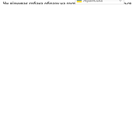
Українська
Чи відчуває собака образу на господаря: як це проявляється
Що таке «образа» по-собачому