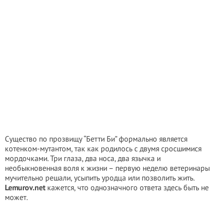
Существо по прозвищу “Бетти Би” формально является
котенком-мутантом, так как родилось с двумя сросшимися
мордочками. Три глаза, два носа, два язычка и
необыкновенная воля к жизни – первую неделю ветеринары
мучительно решали, усыпить уродца или позволить жить.
Lemurov.net
кажется, что однозначного ответа здесь быть не
может.