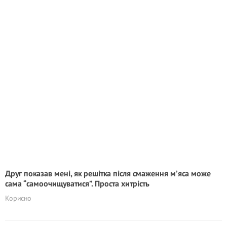
Друг показав мені, як решітка після смаження м’яса може
сама “самоочищуватися”. Проста хитрість
Корисно