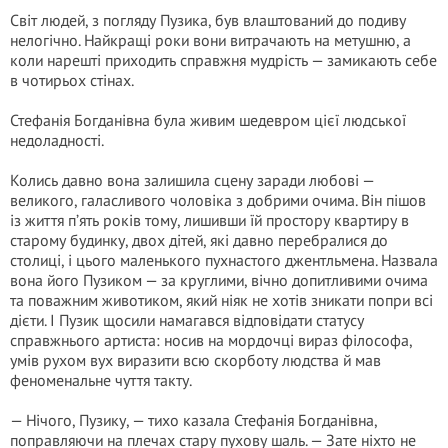
Світ людей, з погляду Пузика, був влаштований до подиву
нелогічно. Найкращі роки вони витрачають на метушню, а
коли нарешті приходить справжня мудрість — замикають себе
в чотирьох стінах.
Стефанія Богданівна була живим шедевром цієї людської
недоладності.
Колись давно вона залишила сцену заради любові —
великого, галасливого чоловіка з добрими очима. Він пішов
із життя п’ять років тому, лишивши їй простору квартиру в
старому будинку, двох дітей, які давно перебралися до
столиці, і цього маленького пухнастого джентльмена. Назвала
вона його Пузиком — за круглими, вічно допитливими очима
та поважним животиком, який ніяк не хотів зникати попри всі
дієти. І Пузик щосили намагався відповідати статусу
справжнього артиста: носив на мордочці вираз філософа,
умів рухом вух виразити всю скорботу людства й мав
феноменальне чуття такту.
— Нічого, Пузику, — тихо казала Стефанія Богданівна,
поправляючи на плечах стару пухову шаль. — Зате ніхто не