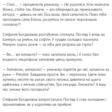
— Стоп… — прошепотів режисер. — Не рухатися. Усім мовчати.
Жінко, стійте так. Юначе, — він обернувся до примхливого
актора, — дивись на неї. Ось вона, твоя самотність. Повз тебе
проходить сама Епоха, розумієш ти своєю порожньою
головою?!
Стефанія Богданівна розгублено кліпнула. Погляд її впав на
камери, на рейки, на софіти. У грудях солодко тьохнуло.
Минуло сорок років — та хіба для актриси це строк?
— Ви… ви знімаєте? — тихо запитала вона, і її голос без
жодного мікрофона заповнив увесь провулок.
— Знімаємо, знімаємо! — режисер підлетів до неї, хапаючи за
руки. — Рятуйте. Завдання просте. Ви — перехожа. Ідете повз
зупинку, несете на руках свого песика, дивитеся на цього
шибеника з легким співчуттям. Три секунди. Зможете? А ваш
пес зможе його погавкати?
Стефанія Богданівна випросталася. Погляд її став холодним і
пронизливим, як у королеви на прийомі.