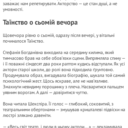
заважає нам репетирувати. Акторство — це стан душі, а не
умовності.
Таїнство о сьомій вечора
Щовечора рівно о сьомій, одразу після вечері, у вітальні
починалося Таїнство.
Стефанія Богданівна виходила на середину килима, який
тимчасово брав на себе обов’язки сцени. Випрямляла спину —
і її поважні сімдесят два роки раптом кудись відступали. Як усі
актори старої школи, до ролі вона підходила ґрунтовно.
Продумувала образ, вигадувала біографію, шукала той самий
психологічний жест. Щось яскраве, але не нав’язливе.
Змахнути невидиму порошинку з плеча. Насваритися пальцем
уявним ворогам. А далі — довіритися чуттю.
Вона читала Шекспіра. Її голос — глибокий, соковитий, з
театральними обертонами — змушував кришталеві підвіски на
люстрі злякано дзвеніти.
— «Весь світ театр, і люди в ньому актори…» — декламувала