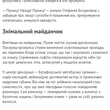
фокусника і блискавкою кинувся в бік провулка.
— Пузику! Назад! Пузику! — ахнула Стефанія Богданівна і,
забувши про хворі суглоби й поважний вік, притримуючи
капелюшок, кинулася навздогін.
Знімальний майданчик
Влетівши на майданчик, Пузик миттю оцінив диспозицію.
Посеред провулка стояли величезні освітлювальні прилади,
які підміняли бліде осіннє сонце, що так і норовило сховатися
за хмару. Спрямовані софіти створювали відчуття, ніби тут
застряг шматочок літа, затиснутий у лещатах жовтня.
У центрі декорації — бутафорської автобусної зупинки —
сидів молодий, неймовірно доглянутий актор із примхливо
надутими губами. Він ніяк не міг упіймати «внутрішній стан
самотності», про що вже півгодини голосно повідомляв
режисеру. Сам режисер — повнуватий чоловік у жилетці з
безліччю кишень і безумними очима — рвав на собі рештки
волосся.