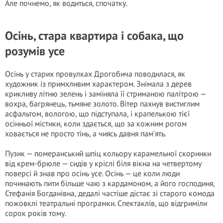
Але почнемо, як водиться, спочатку.
Осінь, стара квартира і собака, що
розумів усе
Осінь у старих провулках Дрогобича поводилася, як
художник із примхливим характером. Знімала з дерев
крикливу літню зелень і заміняла її стриманою палітрою —
вохра, багрянець, тьмяне золото. Вітер пахнув вистиглим
асфальтом, вологою, що підступала, і крапелькою тієї
осінньої містики, коли здається, що за кожним рогом
ховається не просто тінь, а чиясь давня пам’ять.
Пузик — померанський шпіц кольору карамельної скоринки
від крем-брюле — сидів у кріслі біля вікна на четвертому
поверсі й знав про осінь усе. Осінь — це коли люди
починають пити більше чаю з кардамоном, а його господиня,
Стефанія Богданівна, дедалі частіше дістає зі старого комода
пожовклі театральні програмки. Спектаклів, що відгриміли
сорок років тому.