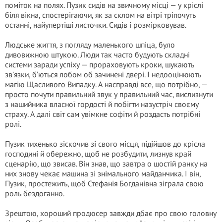
поміток на полях. Пузик сидів на звичному місці — у кріслі
біля вікна, спостерігаючи, як за склом на вітрі тріпочуть
останні, найупертіші листочки. Сидів і розмірковував.
Людське життя, з погляду маленького шпіца, було
дивовижною штукою. Люди так часто будують складні
системи заради успіху — прораховують кроки, шукають
зв’язки, б’ються лобом об зачинені двері. І недооцінюють
магію Щасливого Випадку. А насправді все, що потрібно, —
просто почути правильний звук у правильний час, вислизнути
з нашийника власної гордості й побігти назустріч своєму
страху. А далі світ сам увімкне софіти й роздасть потрібні
ролі.
Пузик тихенько зіскочив зі свого місця, підійшов до крісла
господині й обережно, щоб не розбудити, лизнув край
сценарію, що звисав. Він знав, що завтра о шостій ранку на
них знову чекає машина зі знімального майданчика. І він,
Пузик, простежить, щоб Стефанія Богданівна зіграла свою
роль бездоганно.
Зрештою, хороший продюсер завжди дбає про свою головну