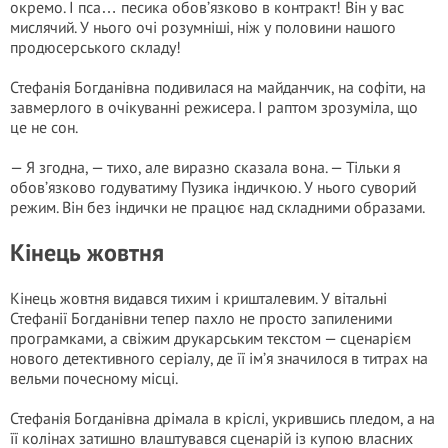
окремо. І пса… песика обов’язково в контракт! Він у вас
мислячий. У нього очі розумніші, ніж у половини нашого
продюсерського складу!
Стефанія Богданівна подивилася на майданчик, на софіти, на
завмерлого в очікуванні режисера. І раптом зрозуміла, що
це не сон.
— Я згодна, — тихо, але виразно сказала вона. — Тільки я
обов’язково годуватиму Пузика індичкою. У нього суворий
режим. Він без індички не працює над складними образами.
Кінець жовтня
Кінець жовтня видався тихим і кришталевим. У вітальні
Стефанії Богданівни тепер пахло не просто запиленими
програмками, а свіжим друкарським текстом — сценарієм
нового детективного серіалу, де її ім’я значилося в титрах на
вельми почесному місці.
Стефанія Богданівна дрімала в кріслі, укрившись пледом, а на
її колінах затишно влаштувався сценарій із купою власних