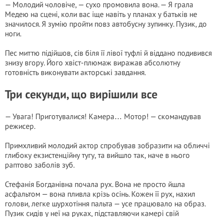
— Молодий чоловіче, — сухо промовила вона. — Я грала
Медею на сцені, коли вас іще навіть у планах у батьків не
значилося. Я зумію пройти повз автобусну зупинку. Пузик, до
ноги.
Пес миттю підійшов, сів біля її лівої туфлі й віддано подивився
знизу вгору. Його хвіст-плюмаж виражав абсолютну
готовність виконувати акторські завдання.
Три секунди, що вирішили все
— Увага! Приготувалися! Камера… Мотор! — скомандував
режисер.
Примхливий молодий актор спробував зобразити на обличчі
глибоку екзистенційну тугу, та вийшло так, наче в нього
раптово заболів зуб.
Стефанія Богданівна почала рух. Вона не просто йшла
асфальтом — вона пливла крізь осінь. Кожен її рух, нахил
голови, легке шурхотіння пальта — усе працювало на образ.
Пузик сидів у неї на руках, підставляючи камері свій