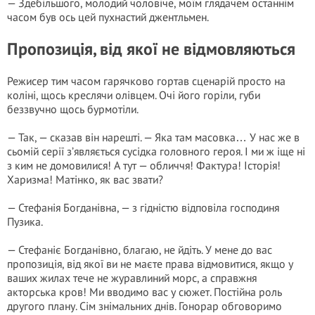
— Здебільшого, молодий чоловіче, моїм глядачем останнім
часом був ось цей пухнастий джентльмен.
Пропозиція, від якої не відмовляються
Режисер тим часом гарячково гортав сценарій просто на
коліні, щось креслячи олівцем. Очі його горіли, губи
беззвучно щось бурмотіли.
— Так, — сказав він нарешті. — Яка там масовка… У нас же в
сьомій серії з’являється сусідка головного героя. І ми ж іще ні
з ким не домовилися! А тут — обличчя! Фактура! Історія!
Харизма! Матінко, як вас звати?
— Стефанія Богданівна, — з гідністю відповіла господиня
Пузика.
— Стефаніє Богданівно, благаю, не йдіть. У мене до вас
пропозиція, від якої ви не маєте права відмовитися, якщо у
ваших жилах тече не журавлиний морс, а справжня
акторська кров! Ми вводимо вас у сюжет. Постійна роль
другого плану. Сім знімальних днів. Гонорар обговоримо