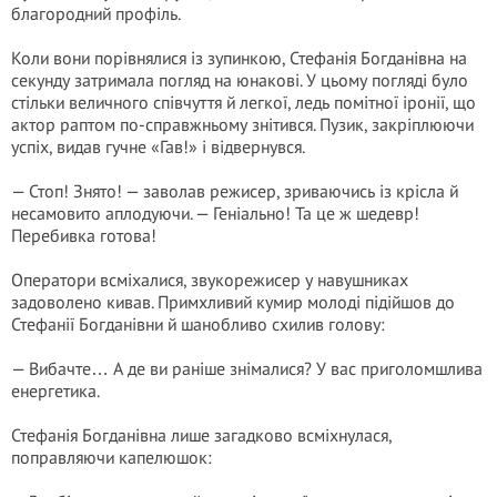
благородний профіль.
Коли вони порівнялися із зупинкою, Стефанія Богданівна на
секунду затримала погляд на юнакові. У цьому погляді було
стільки величного співчуття й легкої, ледь помітної іронії, що
актор раптом по-справжньому знітився. Пузик, закріплюючи
успіх, видав гучне «Гав!» і відвернувся.
— Стоп! Знято! — заволав режисер, зриваючись із крісла й
несамовито аплодуючи. — Геніально! Та це ж шедевр!
Перебивка готова!
Оператори всміхалися, звукорежисер у навушниках
задоволено кивав. Примхливий кумир молоді підійшов до
Стефанії Богданівни й шанобливо схилив голову:
— Вибачте… А де ви раніше знімалися? У вас приголомшлива
енергетика.
Стефанія Богданівна лише загадково всміхнулася,
поправляючи капелюшок: