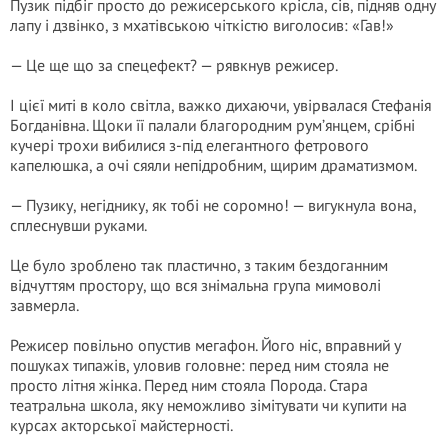
Пузик підбіг просто до режисерського крісла, сів, підняв одну
лапу і дзвінко, з мхатівською чіткістю виголосив: «Гав!»
— Це ще що за спецефект? — рявкнув режисер.
І цієї миті в коло світла, важко дихаючи, увірвалася Стефанія
Богданівна. Щоки її палали благородним рум’янцем, срібні
кучері трохи вибилися з-під елегантного фетрового
капелюшка, а очі сяяли непідробним, щирим драматизмом.
— Пузику, негіднику, як тобі не соромно! — вигукнула вона,
сплеснувши руками.
Це було зроблено так пластично, з таким бездоганним
відчуттям простору, що вся знімальна група мимоволі
завмерла.
Режисер повільно опустив мегафон. Його ніс, вправний у
пошуках типажів, уловив головне: перед ним стояла не
просто літня жінка. Перед ним стояла Порода. Стара
театральна школа, яку неможливо зімітувати чи купити на
курсах акторської майстерності.