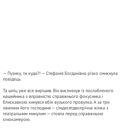
— Пузику, ти куди?! — Стефанія Богданівна різко смикнула
повідець.
Та шпіц уже все вирішив. Він вислизнув із послабленого
нашийника з вправністю справжнього фокусника і
блискавкою кинувся вбік вузького провулка. А за три
хвилини його господиня — сімдесятдвохрічна жінка з
театральним минулим — стояла перед справжньою
кінокамерою.