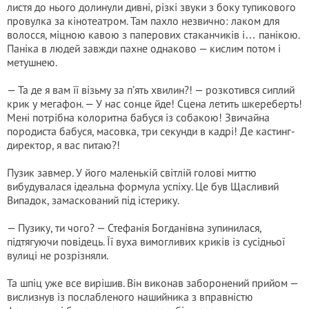
листя до нього долинули дивні, різкі звуки з боку тупикового
провулка за кінотеатром. Там пахло незвично: лаком для
волосся, міцною кавою з паперових стаканчиків і… панікою.
Паніка в людей завжди пахне однаково — кислим потом і
метушнею.
— Та де я вам її візьму за п’ять хвилин?! — розкотився сиплий
крик у мегафон. — У нас сонце йде! Сцена летить шкереберть!
Мені потрібна колоритна бабуся із собакою! Звичайна
породиста бабуся, масовка, три секунди в кадрі! Де кастинг-
директор, я вас питаю?!
Пузик завмер. У його маленькій світлій голові миттю
вибудувалася ідеальна формула успіху. Це був Щасливий
Випадок, замаскований під істерику.
— Пузику, ти чого? — Стефанія Богданівна зупинилася,
підтягуючи повідець. Її вуха вимогливих криків із сусідньої
вулиці не розрізняли.
Та шпіц уже все вирішив. Він виконав заборонений прийом —
вислизнув із послабленого нашийника з вправністю