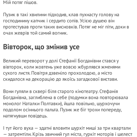
Мій потяг пішов.
Пузик в такі хвилини підходив, клав пухнасту голову на
господинину капчик і сердито сопів. Усією душею він
протестував проти таких висновків. Потяг не міг піти, доки в
очах жеврів той самий вогник.
Вівторок, що змінив усе
Великий переворот у долі Стефанії Богданівни стався у
вівторок, коли жовтень уже вовсю жбурлявся жменями
сухого листя. Повітря дзвеніло прохолодою, а місто
скидалося на декорацію до якоїсь загадкової вистави.
Вони гуляли в сквері біля старого кінотеатру. Стефанія
Богданівна, заглиблена в себе (подумки вона повторювала
монолог Наталки Полтавки), йшла повільно, шурхочучи
подолом осіннього пальта. Пузик же біг трохи попереду,
натягнувши повідець.
І тут його вуха — здатні вловити шурхіт миші за три квартали
— затремтіли. Крізь звичний гул міста, гуркіт моторів і шелест