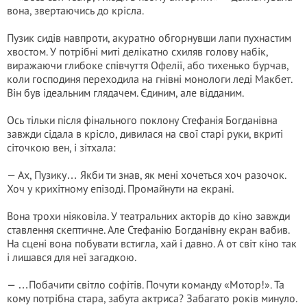
вона, звертаючись до крісла.
Пузик сидів навпроти, акуратно обгорнувши лапи пухнастим
хвостом. У потрібні миті делікатно схиляв голову набік,
виражаючи глибоке співчуття Офелії, або тихенько бурчав,
коли господиня переходила на гнівні монологи леді Макбет.
Він був ідеальним глядачем. Єдиним, але відданим.
Ось тільки після фінального поклону Стефанія Богданівна
завжди сідала в крісло, дивилася на свої старі руки, вкриті
сіточкою вен, і зітхала:
— Ах, Пузику… Якби ти знав, як мені хочеться хоч разочок.
Хоч у крихітному епізоді. Промайнути на екрані.
Вона трохи ніяковіла. У театральних акторів до кіно завжди
ставлення скептичне. Але Стефанію Богданівну екран вабив.
На сцені вона побувати встигла, хай і давно. А от світ кіно так
і лишався для неї загадкою.
— …Побачити світло софітів. Почути команду «Мотор!». Та
кому потрібна стара, забута актриса? Забагато років минуло.