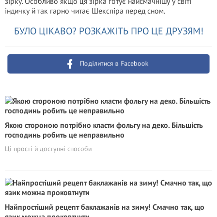
зірку. Особливо якщо ця зірка готує найсмачнішу у світі
індичку й так гарно читає Шекспіра перед сном.
БУЛО ЦІКАВО? РОЗКАЖІТЬ ПРО ЦЕ ДРУЗЯМ!
Поділитися в Facebook
Якою стороною потрібно класти фольгу на деко. Більшість
господинь робить це неправильно
Ці прості й доступні способи
Найпростіший рецепт баклажанів на зиму! Смачно так, що
язик можна проковтнути