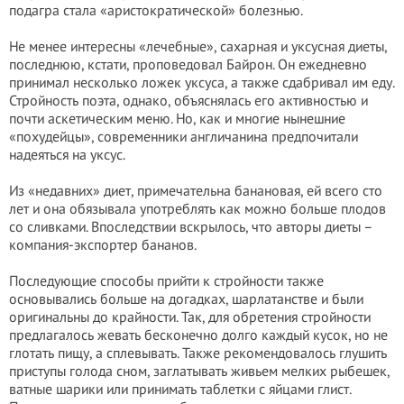
подагра стала «аристократической» болезнью.
Не менее интересны «лечебные», сахарная и уксусная диеты,
последнюю, кстати, проповедовал Байрон. Он ежедневно
принимал несколько ложек уксуса, а также сдабривал им еду.
Стройность поэта, однако, объяснялась его активностью и
почти аскетическим меню. Но, как и многие нынешние
«похудейцы», современники англичанина предпочитали
надеяться на уксус.
Из «недавних» диет, примечательна банановая, ей всего сто
лет и она обязывала употреблять как можно больше плодов
со сливками. Впоследствии вскрылось, что авторы диеты –
компания-экспортер бананов.
Последующие способы прийти к стройности также
основывались больше на догадках, шарлатанстве и были
оригинальны до крайности. Так, для обретения стройности
предлагалось жевать бесконечно долго каждый кусок, но не
глотать пищу, а сплевывать. Также рекомендовалось глушить
приступы голода сном, заглатывать живьем мелких рыбешек,
ватные шарики или принимать таблетки с яйцами глист.