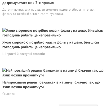
дотримуватися цих 3-х правил
Дотримуючись цих порад, ви зможете надовго зберегти тепло,
форму та охайний вигляд свого пуховика.
Якою стороною потрібно класти фольгу на деко. Більшість
господинь робить це неправильно
Ці прості й доступні способи
Найпростіший рецепт баклажанів на зиму! Смачно так, що
язик можна проковтнути
Смакота