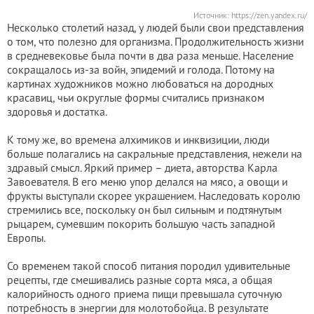
Источник:
https://zen.yandex.ru/
Несколько столетий назад, у людей были свои представления
о том, что полезно для организма. Продолжительность жизни
в средневековье была почти в два раза меньше. Население
сокращалось из-за войн, эпидемий и голода. Потому на
картинах художников можно любоваться на дородных
красавиц, чьи округлые формы считались признаком
здоровья и достатка.
К тому же, во времена алхимиков и инквизиции, люди
больше полагались на сакральные представления, нежели на
здравый смысл. Яркий пример – диета, авторства Карла
Завоевателя. В его меню упор делался на мясо, а овощи и
фрукты выступали скорее украшением. Наследовать королю
стремились все, поскольку он был сильным и подтянутым
рыцарем, сумевшим покорить большую часть западной
Европы.
Со временем такой способ питания породил удивительные
рецепты, где смешивались разные сорта мяса, а общая
калорийность одного приема пищи превышала суточную
потребность в энергии для молотобойца. В результате