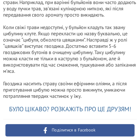
страви. Наприклад, при варінні бульйонів вони часто додають
у воду пучки трав, зв’язані кулінарною ниткою, які після
передавання свого аромату просто викидають.
Коли свіжі трави недоступні, у бульйон кладуть так звану
цибулину клуте. Якщо перекласти цю назву буквально, це
означає “цибуля, обколота цвяшками”. Насправді ж у ролі
“цвяшків” виступає гвоздика. Достатньо вставити 5-6
гвоздикових бутонів в очищену цибулину. Таку цибулину
можна класти не тільки в каструлю з бульйоном, але й
використовувати під час смаження, тушкування або запікання
м’яса.
Гвоздика наситить страву своїми ефірними оліями, а після
приготування цибулю можна просто викинути, уникаючи
потрапляння твердих частинок у їжу.
БУЛО ЦІКАВО? РОЗКАЖІТЬ ПРО ЦЕ ДРУЗЯМ!
Поділитися в Facebook