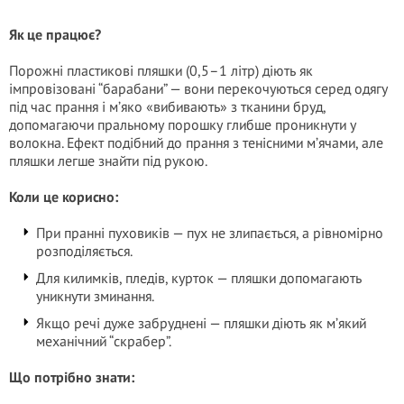
Як це працює?
Порожні пластикові пляшки (0,5–1 літр) діють як
імпровізовані “барабани” — вони перекочуються серед одягу
під час прання і м’яко «вибивають» з тканини бруд,
допомагаючи пральному порошку глибше проникнути у
волокна. Ефект подібний до прання з тенісними м’ячами, але
пляшки легше знайти під рукою.
Коли це корисно:
При пранні пуховиків — пух не злипається, а рівномірно
розподіляється.
Для килимків, пледів, курток — пляшки допомагають
уникнути зминання.
Якщо речі дуже забруднені — пляшки діють як м’який
механічний “скрабер”.
Що потрібно знати: