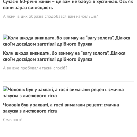
Сучасні 60-річні жінки – це вам не бабусі в хустинках. Ось як
вони зараз виглядають
А який із цих образів сподобався вам найбільше?
Коли шкода викидати, бо взимку на “вагу золота”. Ділюся
своїм досвідом заготівлі дрібного буряка
А ви вже пробували такий спосіб?
Чоловік був у захваті, а гості вимагали рецепт: смачна
закуска з листкового тіста
Смачного!