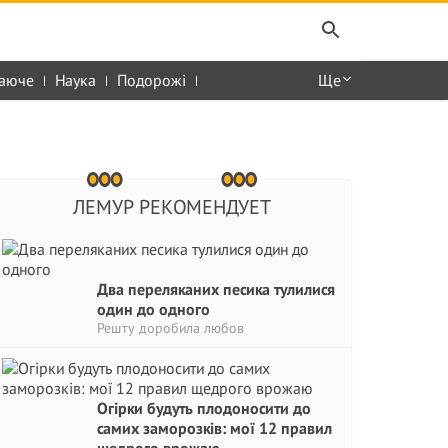
аюче
Наука
Подорожі
Ще
ЛЕМУР РЕКОМЕНДУЕТ
Два переляканих песика тулилися
один до одного
Решту доробила любов
Огірки будуть плодоносити до
самих заморозків: мої 12 правил