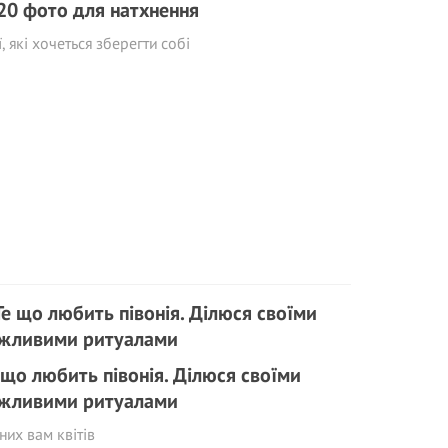
20 фото для натхнення
ї, які хочеться зберегти собі
 що любить півонія. Ділюся своїми
жливими ритуалами
них вам квітів