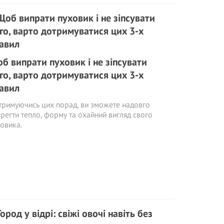
б випрати пуховик і не зіпсувати
го, варто дотримуватися цих 3-х
авил
римуючись цих порад, ви зможете надовго
регти тепло, форму та охайний вигляд свого
овика.