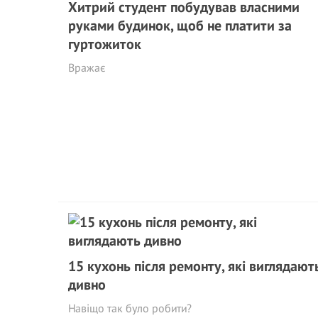
Хитрий студент побудував власними
руками будинок, щоб не плaтити за
гуртожиток
Вражає
15 кухонь після ремонту, які виглядают
дивно
Навіщо так було робити?