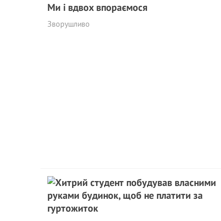
Ми і вдвох впораємося
Зворушливо