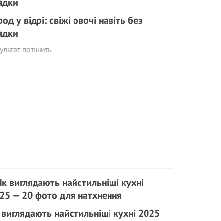
род у відрі: свіжі овочі навіть без
ядки
ультат потішить
 виглядають найстильніші кухні 2025