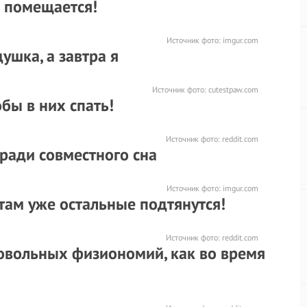
е помещается!
Источник фото:
imgur.com
ушка, а завтра я
Источник фото:
cutestpaw.com
бы в них спать!
Источник фото:
reddit.com
ради совместного сна
Источник фото:
imgur.com
 там уже остальные подтянутся!
Источник фото:
reddit.com
довольных физиономий, как во время