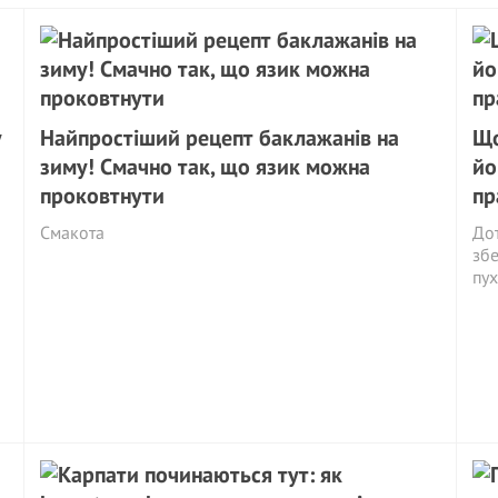
у
Найпростіший рецепт баклажанів на
Що
зиму! Смачно так, що язик можна
йо
проковтнути
пр
Смакота
Дот
збе
пух