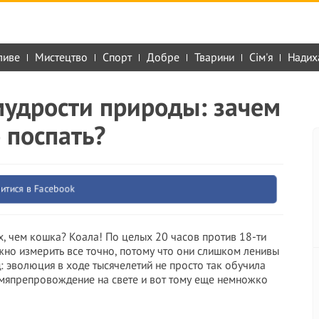
ливе
Мистецтво
Спорт
Добре
Тварини
Сім'я
Надих
удрости природы: зачем
 поспать?
итися в Facebook
ах, чем кошка? Коала! По целых 20 часов против 18-ти
ожно измерить все точно, потому что они слишком ленивы
д: эволюция в ходе тысячелетий не просто так обучила
емяпрепровождение на свете и вот тому еще немножко