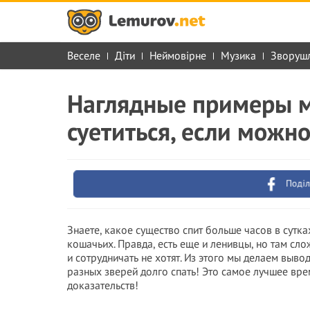
Веселе
Діти
Неймовірне
Музика
Зворуш
Наглядные примеры м
суетиться, если можно
Поділ
Знаете, какое существо спит больше часов в сутк
кошачьих. Правда, есть еще и ленивцы, но там сл
и сотрудничать не хотят. Из этого мы делаем выво
разных зверей долго спать! Это самое лучшее вр
доказательств!