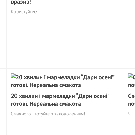
вразив!
Користуйтеся
20 хвилин і мармеладки “Дари осені”
Сп
готові. Нереальна смакота
по
Смачного і готуйте з задоволенням!
Я —