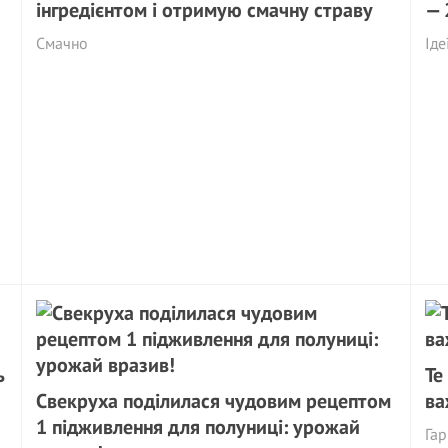
інгредієнтом і отримую смачну страву
— 
Смачно
Іде
ь
Те
Свекруха поділилася чудовим рецептом
ва
1 підживлення для полуниці: урожай
Гар