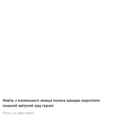
Навіть з маленького живця можна швидко виростити
пишний квітучий кущ герані
Легко та ефективно