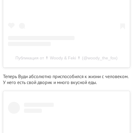
Публикация от ↟ Woody & Feki ↟ (@woody_the_fox)
Теперь Вуди абсолютно приспособился к жизни с человеком.
У него есть свой дворик и много вкусной еды.