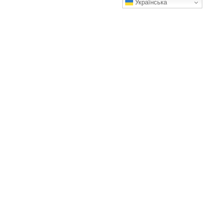
Українська
Як називається ця конструкція у вашій місцевості? Ось
найпопулярніші варіанти
А як це називають у вас?