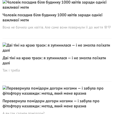
Чоловік посадив біля будинку 1000 квітів заради однієї
важливої мети
Вона не бачила цих квітів. Але саме вони повернули її до життя 🌸💛
Дві тіні на краю траси: я зупинилася — і не змогла поїхати
далі
Так і треба
Перевернула помідори догори ногами — і забула про
фітофтору назавжди: метод, який мене вразив
А ви так садили помідори?