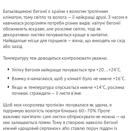
Батьківщиною бегонії є країни з вологим тропічним
кліматом, тому світло та волога — її найкращі друзі. З часом я
навчилася розрізняти потреби різних видів: квітучі бегонії
обожнюють яскраве, але розсіяне світло, тоді як
декоративно-листяні почуваються краще в напівтіні.
Найвдаліше місце для горщиків — вікна, що виходять на схід
або захід.
Температуру теж доводиться контролювати уважно.
Улітку бегонія найкраще почувається при +20…+24˚С.
Взимку я намагаюся, щоб у кімнаті було не нижче +16˚С.
Якщо ж температура опускається нижче +14˚С, рослина
починає страждати — її листя в’яне.
Щоб моя «королева тропіків» почувалася як удома, я
підтримую вологість повітря близько 60–70%. Проте
важливо пам’ятати: самі листки обприскувати не можна — на
них залишаються плями. Тому я створюю навколо бегонії
ніжний «дощовий серпанок» або ставлю поруч піддон із