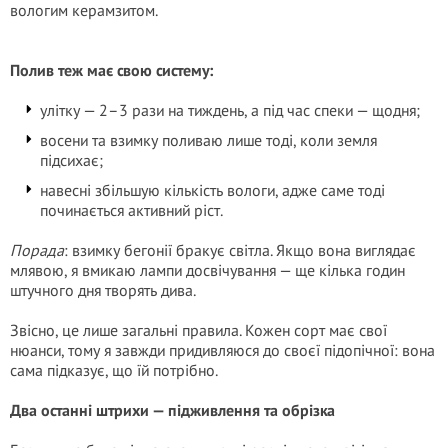
вологим керамзитом.
Полив теж має свою систему:
улітку — 2–3 рази на тиждень, а під час спеки — щодня;
восени та взимку поливаю лише тоді, коли земля
підсихає;
навесні збільшую кількість вологи, адже саме тоді
починається активний ріст.
Порада
: взимку бегонії бракує світла. Якщо вона виглядає
млявою, я вмикаю лампи досвічування — ще кілька годин
штучного дня творять дива.
Звісно, це лише загальні правила. Кожен сорт має свої
нюанси, тому я завжди придивляюся до своєї підопічної: вона
сама підказує, що їй потрібно.
Два останні штрихи — підживлення та обрізка