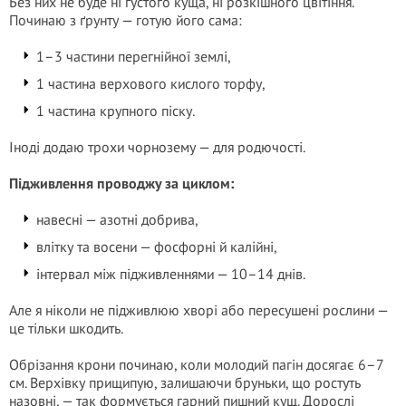
Без них не буде ні густого куща, ні розкішного цвітіння.
Починаю з ґрунту — готую його сама:
1–3 частини перегнійної землі,
1 частина верхового кислого торфу,
1 частина крупного піску.
Іноді додаю трохи чорнозему — для родючості.
Підживлення проводжу за циклом:
навесні — азотні добрива,
влітку та восени — фосфорні й калійні,
інтервал між підживленнями — 10–14 днів.
Але я ніколи не підживлюю хворі або пересушені рослини —
це тільки шкодить.
Обрізання крони починаю, коли молодий пагін досягає 6–7
см. Верхівку прищипую, залишаючи бруньки, що ростуть
назовні, — так формується гарний пишний кущ. Дорослі