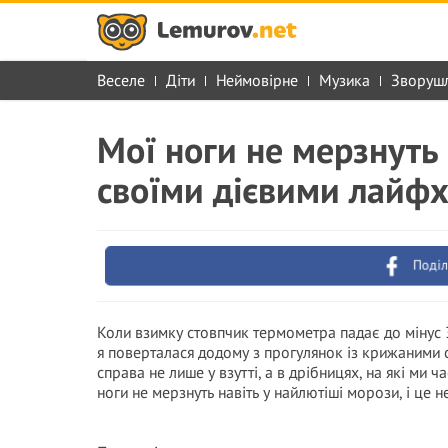
Веселе
Діти
Неймовірне
Музика
Зворуш
Мої ноги не мерзнуть 
своїми дієвими лайф
Поділ
Коли взимку стовпчик термометра падає до мінус 
я поверталася додому з прогулянок із крижаними с
справа не лише у взутті, а в дрібницях, на які ми 
ноги не мерзнуть навіть у найлютіші морози, і це н