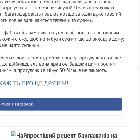
еплими» чоботами з товстою підошвою, але з тісною
погіршується — і холод неминучий. Я завжди залишаю
ечі, багатошаровість працює краще за один дуже товстий
ноги довше залишаються теплими та сухими.
і фабричні я замінила на утеплені, іноді з фольгованим
Також я стежу, щоб ноги були сухими ще до виходу з дому:
 не надто сильний.
ведеться довго стояти, роблю просту зарядку для стоп ще
г. Це дрібниця, але вона працює. Завдяки цим простим
ням, а прогулянки в мінус 30 більше не лякають.
КАЖІТЬ ПРО ЦЕ ДРУЗЯМ!
итися в Facebook