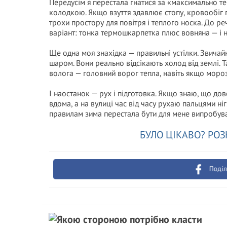
Передусім я перестала гнатися за «максимально т
колодкою. Якщо взуття здавлює стопу, кровообіг 
трохи простору для повітря і теплого носка. До р
варіант: тонка термошкарпетка плюс вовняна — і 
Ще одна моя знахідка — правильні устілки. Звичайн
шаром. Вони реально відсікають холод від землі. 
волога — головний ворог тепла, навіть якщо мороз
І наостанок — рух і підготовка. Якщо знаю, що до
вдома, а на вулиці час від часу рухаю пальцями ні
правилам зима перестала бути для мене випробуван
БУЛО ЦІКАВО? РОЗ
Поділ