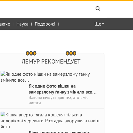
аюче
Наука
Подорожі
Ще
ЛЕМУР РЕКОМЕНДУЕТ
Як одне фото кішки на
замерзлому ґанку змінило все…
Закони пишуть для тих, хто вміє
читати
Кішка вперто тягала кошенят