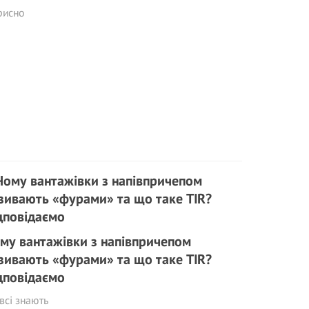
рисно
му вантажівки з напівпричепом
зивають «фурами» та що таке TIR?
дповідаємо
всі знають