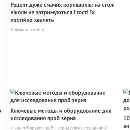
Рецeпт дуже смачнх корнішонів: на столі
ніколи не затримуються і гості їх
постійно хвалять
Хрумкі та смачні
ю
Ключевые методы и оборудование для
исследования проб зерна
10
ви
И как отбирают пробы зерна для исследования?