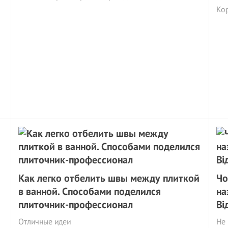
Ко
Как легко отбелить швы между плиткой
Чо
в ванной. Способами поделился
на
плиточник-профессионал
Ві
Отличные идеи
Не 