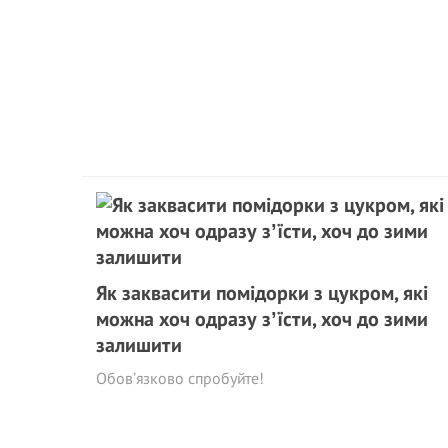
Як заквасити помідорки з цукром, які
можна хоч одразу зʼїсти, хоч до зими
залишити
Обов’язково спробуйте!