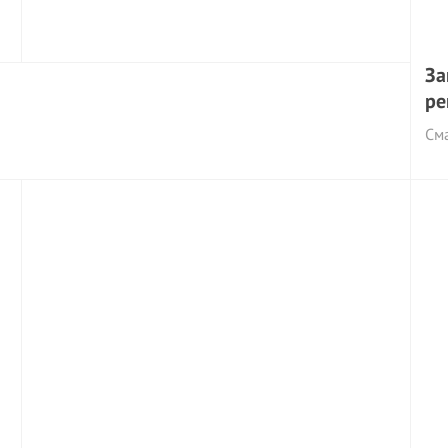
За
ре
См