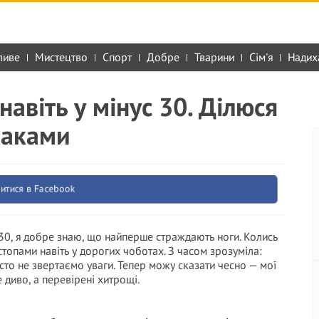
ливе
Мистецтво
Спорт
Добре
Тварини
Сім'я
Надих
навіть у мінус 30. Ділюся
хаками
итися в Facebook
30, я добре знаю, що найперше страждають ноги. Колись
топами навіть у дорогих чоботах. З часом зрозуміла:
часто не звертаємо уваги. Тепер можу сказати чесно — мої
е диво, а перевірені хитрощі.