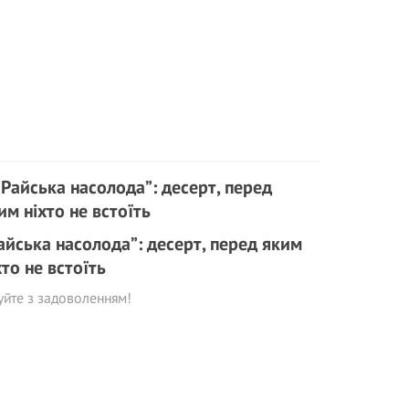
айська насолода”: десерт, перед яким
хто не встоїть
уйте з задоволенням!