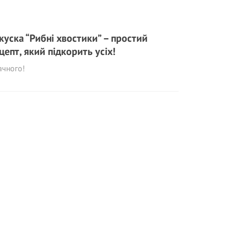
куска “Рибні хвостики” – простий
цепт, який підкорить усіх!
ачного!