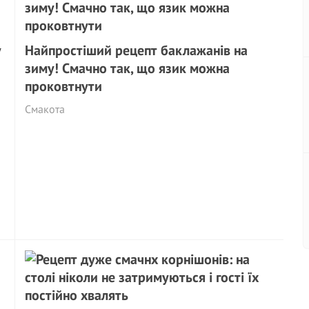
у
Найпростіший рецепт баклажанів на
зиму! Смачно так, що язик можна
проковтнути
Смакота