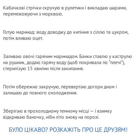
Кабачкові стрічки скручую в рулетики і викладаю шарами,
перемежовуючи з морквою.
Готую маринад: воду доводжу до кипіння з сіллю та цукром,
потім вливаю оцет.
Заливаю овочі гарячим маринадом. Банки ставлю у каструлю
на рушник, додаю гарячу воду (щоб покривала по “плечі”),
стерилізую 15 хвилин після закипання.
Потім обережно закручую, перевертаю догори дном і
залишаю до повного охолодження.
Зберігаю в прохолодному темному місці — і взимку
відкриваю баночку, ніби літо знову на порозі.
БУЛО ЦІКАВО? РОЗКАЖІТЬ ПРО ЦЕ ДРУЗЯМ!