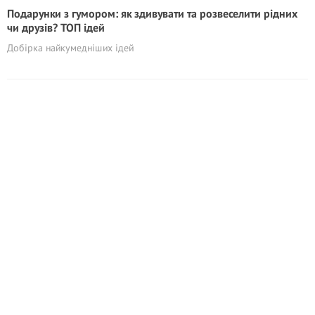
Подарунки з гумором: як здивувати та розвеселити рідних
чи друзів? ТОП ідей
Добірка найкумедніших ідей