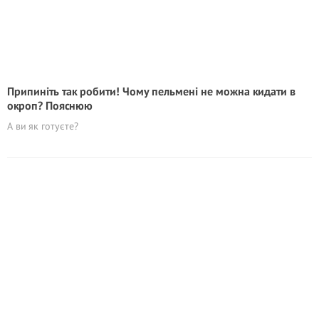
Припиніть так робити! Чому пельмені не можна кидати в
окроп? Пояснюю
А ви як готуєте?