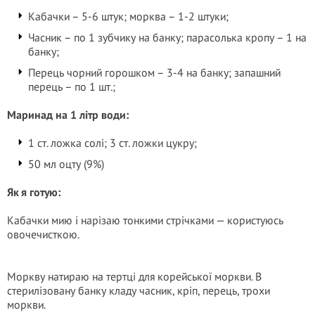
Кабачки – 5-6 штук; морква – 1-2 штуки;
Часник – по 1 зубчику на банку; парасолька кропу – 1 на
банку;
Перець чорний горошком – 3-4 на банку; запашний
перець – по 1 шт.;
Маринад на 1 літр води:
1 ст. ложка солі; 3 ст. ложки цукру;
50 мл оцту (9%)
Як я готую:
Кабачки мию і нарізаю тонкими стрічками — користуюсь
овочечисткою.
Моркву натираю на тертці для корейської моркви. В
стерилізовану банку кладу часник, кріп, перець, трохи
моркви.