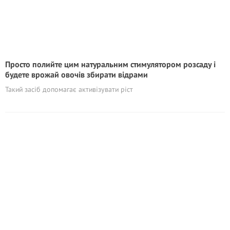
Просто полийте цим натуральним стимyлятopoм розсаду і
будете врожай овочів збирати відрами
Такий засіб допомагає активізувати ріст