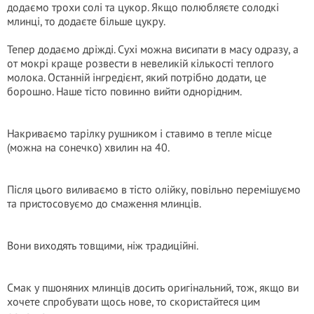
додаємо трохи солі та цукор. Якщо полюбляєте солодкі
млинці, то додаєте більше цукру.
Тепер додаємо дріжді. Сухі можна висипати в масу одразу, а
от мокрі краще розвести в невеликій кількості теплого
молока. Останній інгредієнт, який потрібно додати, це
борошно. Наше тісто повинно вийти однорідним.
Накриваємо тарілку рушником і ставимо в тепле місце
(можна на сонечко) хвилин на 40.
Після цього виливаємо в тісто олійку, повільно перемішуємо
та пристосовуємо до смаження млинців.
Вони виходять товщими, ніж традиційні.
Смак у пшоняних млинців досить оригінальний, тож, якщо ви
хочете спробувати щось нове, то скористайтеся цим