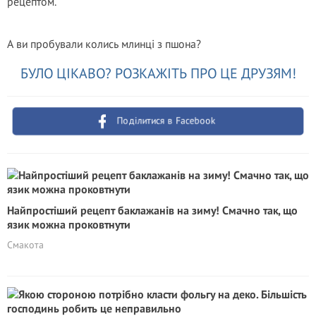
рецептом.
А ви пробували колись млинці з пшона?
БУЛО ЦІКАВО? РОЗКАЖІТЬ ПРО ЦЕ ДРУЗЯМ!
Поділитися в Facebook
Найпростіший рецепт баклажанів на зиму! Смачно так, що
язик можна проковтнути
Смакота