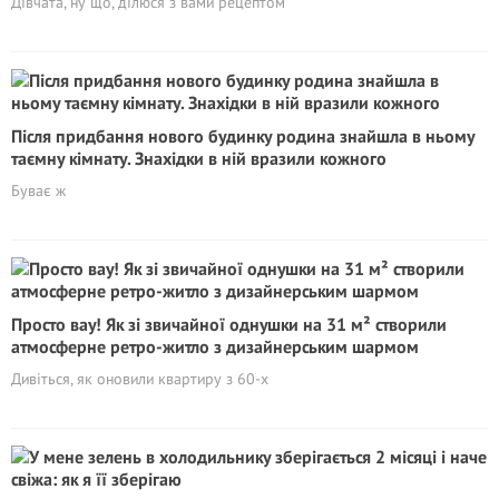
Дівчата, ну що, ділюся з вами рецептом
Після придбання нового будинку родина знайшла в ньому
таємну кімнату. Знахідки в ній вразили кожного
Буває ж
Просто вау! Як зі звичайної однушки на 31 м² створили
атмосферне ретро-житло з дизайнерським шармом
Дивіться, як оновили квартиру з 60-х