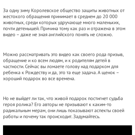
За одну зиму Королевское общество защиты животных от
жестокого обращения принимает в среднем до 20 000
животных, среди которых удручающе много маленьких,
почти детенышей. Причина тому как раз и отражена в этом
видео – даже не зная английского понять не сложно.
Можно рассматривать это видео как своего рода призыв,
обращение и ко всем людям, и к родителям детей в
частности. Сейчас вы ломаете голову над подарком для
ребенка к Рождеству и да, это та еще задача. А щенок –
хороший подарок во все времена.
Но не выйдет ли так, что живой подарок постигнет судьба
героя ролика? Его авторы не призывают к каким-то
радикальным мерам, они лишь показывают аспекты своей
работы и почему так происходит. Задумайтесь.