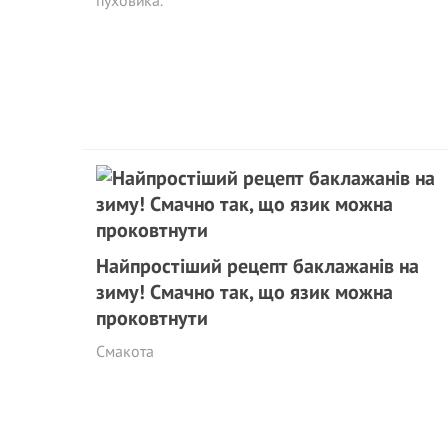
пуховика.
Найпростіший рецепт баклажанів на
зиму! Смачно так, що язик можна
проковтнути
Смакота