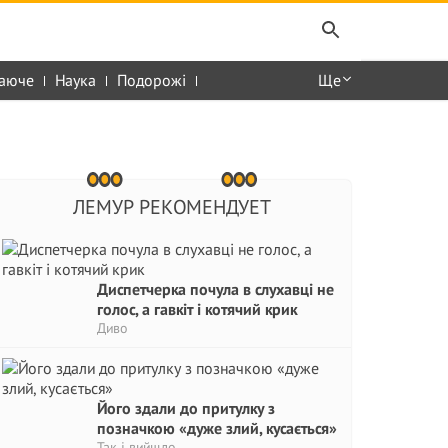
аюче
Наука
Подорожі
Ще
ЛЕМУР РЕКОМЕНДУЕТ
Диспетчерка почула в слухавці не
голос, а гавкіт і котячий крик
Диво
Його здали до притулку з
позначкою «дуже злий, кусається»
Так і вийшло