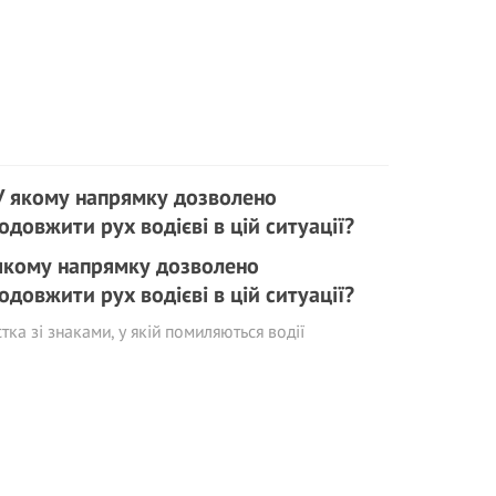
якому напрямку дозволено
одовжити рух водієві в цій ситуації?
тка зі знаками, у якій помиляються водії