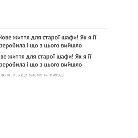
ве життя для старої шафи! Як я її
реробила і що з цього вийшло
що ж, ось що маємо на виході.