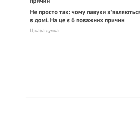
Не просто так: чому павуки зʼявляютьс
в домі. На це є 6 поважних причин
Цікава думка