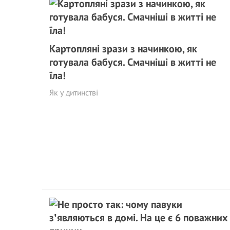
Картопляні зрази з начинкою, як
готувала бабуся. Смачніші в житті не
їла!
Як у дитинстві