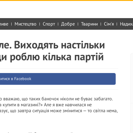
ливе
Мистецтво
Спорт
Добре
Тварини
Сім'я
Надих
ле. Виходять настільки
и роблю кілька партій
итися в Facebook
о вважаю, що таких баночок ніколи не буває забагато.
 купити в магазині?» Але я вже навчилася не
зує, що завтра ситуація може змінитися — то світла нема,