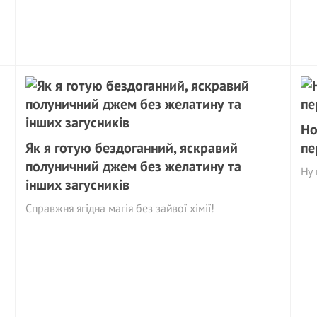
Но
Як я готую бездоганний, яскравий
пе
полуничний джем без желатину та
Ну 
інших загусників
Справжня ягідна магія без зайвої хімії!