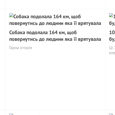
Собака подолала 164 км, щоб
10
повернутись до людини яка її врятувала
бу
Гарна історія
Ці 
еле