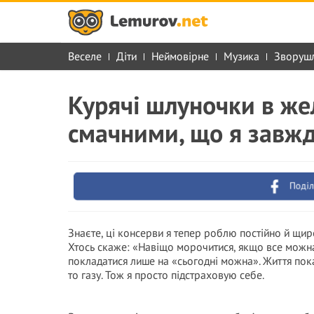
Веселе
Діти
Неймовірне
Музика
Зворуш
Курячі шлуночки в же
смачними, що я завжд
Поділ
Знаєте, ці консерви я тепер роблю постійно й щир
Хтось скаже: «Навіщо морочитися, якщо все можна
покладатися лише на «сьогодні можна». Життя пока
то газу. Тож я просто підстраховую себе.