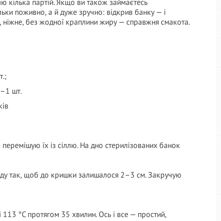
ю кілька партій. Якщо ви також займаєтесь
ьки поживно, а й дуже зручно: відкрив банку — і
, ніжне, без жодної краплини жиру — справжня смакота.
.;
5–1 шт.
ків
перемішую їх із сіллю. На дно стерилізованих банок
у так, щоб до кришки залишалося 2–3 см. Закручую
і 113 °C протягом 35 хвилин. Ось і все — простий,