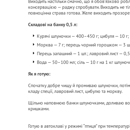
Виходить настільки смачно, що я обов’язково робл
консервацією — раджу спробувати. Виходить не тіл
повноцінна страва готова. Желе виходить прозоре
Складові на банку 0,5 л:
Курячі шлуночки — 400–450 г; цибуля — 10 г;
Морква — 7 г; перець чорний горошком — 3 шт
Перець запашний — 1 шт.; лавровий лист — 0,
Вода — 50–100 мл; сіль — 10 г на 1 кг шлуноч
Як я готую:
Спочатку добре чищу й промиваю шлуночки, потім 
кладу спеції, лавровий лист, цибулю та моркву.
Щільно наповнюю банки шлуночками, доливаю вод
кришками.
Готую в автоклаві у режимі “птиця” при температур