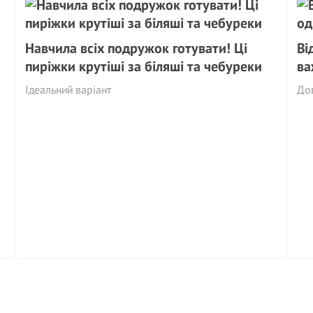
Навчила всіх подружок готувати! Ці
Ві
пиріжки крутіші за біляші та чебуреки
ва
Ідеальний варіант
Дов