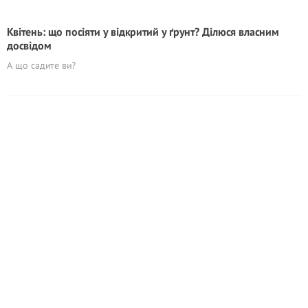
Квітень: що посіяти у відкритий у ґрунт? Ділюся власним
досвідом
А що садите ви?