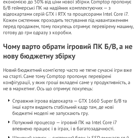
економією до 50% від ціни нової збірки. Comptop пропонує
Б/В геймерські ПК на надійних комплектуючих — з
відеокартами серій GTX і RTX та процесорами Intel Core i7.
Кожен системник проходить тестування під навантаженням
перед продажем, тому покупець отримує перевірену машину,
готову до гри одразу з коробки.
Чому варто обрати ігровий ПК Б/В, а не
нову бюджетну збірку
Новий бюджетний комп’ютер часто не тягне сучасні ігри вже
на старті. Саме тому Comptop пропонує перевірені
конфігурації, у яких гроші вкладені саме у продуктивність, а
не в маркетинг. Ось що отримує покупець:
Справжня ігрова відеокарта — GTX 1660 Super Б/В та
інші карти видають стабільний кадр там, де нові
бюджетні моделі не запускають гру.
Потужний процесор — ігровий ПК на Intel Core i7
впевнено працює і в іграх, і в багатозадачності.
Швидкий запуск — системний блок із SSD вмикається й