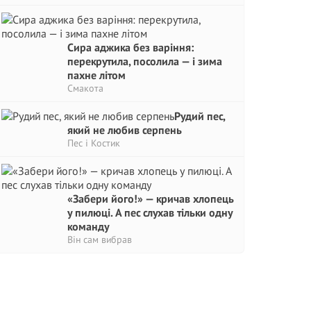
Сира аджика без варіння:
перекрутила, посолила — і зима
пахне літом
Смакота
Рудий пес,
який не любив серпень
Пес і Костик
«Забери його!» — кричав хлопець
у пилюці. А пес слухав тільки одну
команду
Він сам вибрав