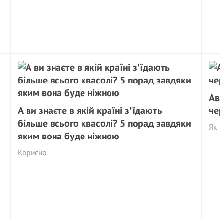
Ав
А ви знаєте в якій країні зʼїдають
че
більше всього квасолі? 5 порад завдяки
Як 
яким вона буде ніжною
Корисно