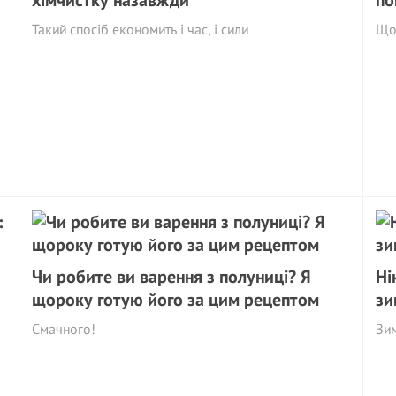
Такий спосіб економить і час, і сили
Що 
Чи робите ви варення з полуниці? Я
Ні
щороку готую його за цим рецептом
зи
Смачного!
Зим