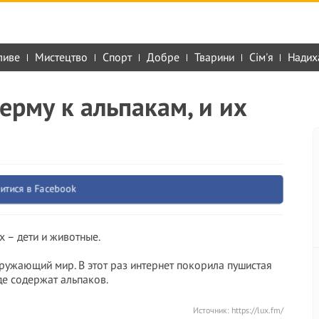
ливе
Мистецтво
Спорт
Добре
Тварини
Сім'я
Надих
ерму к альпакам, и их
итися в Facebook
х – дети и животные.
кружающий мир. В этот раз интернет покорила пушистая
де содержат альпаков.
Источник:
https://lux.fm/