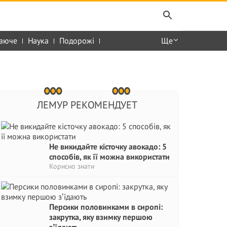
аюче
Наука
Подорожі
Ще
ЛЕМУР РЕКОМЕНДУЕТ
Не викидайте кісточку авокадо: 5
способів, як її можна використати
Корисно знати
Персики половинками в сиропі:
закрутка, яку взимку першою