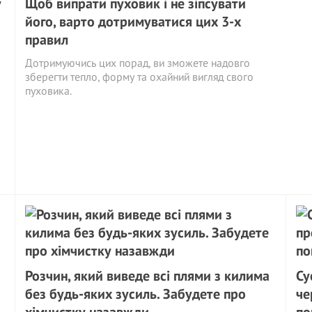
у
Щоб випрати пуховик і не зіпсувати
його, варто дотримуватися цих 3-х
правил
Дотримуючись цих порад, ви зможете надовго
зберегти тепло, форму та охайний вигляд свого
пуховика.
Розчин, який виведе всі плями з килима
Су
без будь-яких зусиль. Забудете про
че
хімчистку назавжди
по