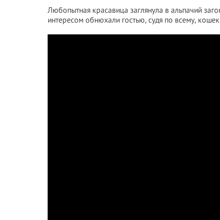
Любопытная красавица заглянула в альпачий заго
интересом обнюхали гостью, судя по всему, кошек