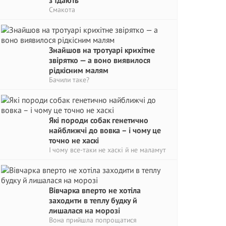
зʼїдають
Смакота
Знайшов на тротуарі крихітне
звірятко — а воно виявилося
рідкісним малям
Бачили таке?
Які породи собак генетично
найближчі до вовка – і чому це
точно не хаскі
І чому все-таки не хаскі й не маламут
Вівчарка вперто не хотіла
заходити в теплу будку й
лишалася на морозі
Вона прийшла попрощатися