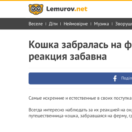
Веселе
Діти
Неймовірне
Музика
Зворуш
Кошка забралась на ф
реакция забавна
Поділ
Самые искренние и естественные в своих поступка
Всегда интересно наблюдать за их реакцией на о
путешественница-кошка, забравшаяся на ферму, г