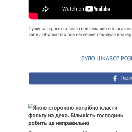
Пушистая красотка вела себя вежливо и благожел
свое любопытство она неспешно покинула вольер, 
БУЛО ЦІКАВО? РОЗ
Поділ