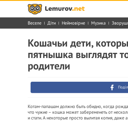
Веселе
Діти
Неймовірне
Музика
Зворуш
Кошачьи дети, которы
пятнышка выглядят то
родители
Поділ
Котам-папашам должно быть обидно, когда рождаю
что чужие – кошка может забеременеть от несколь
и стати. А некоторые просто вылитая копия, даже 