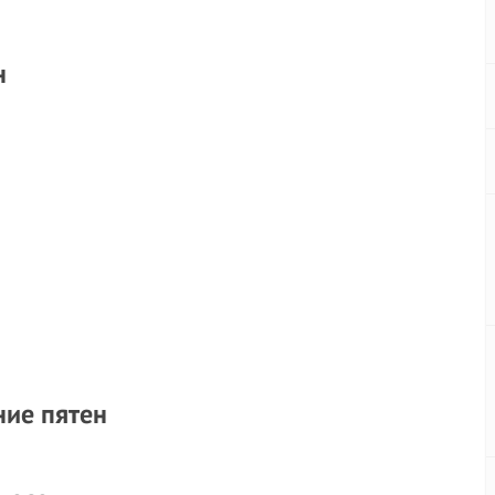
н
ние пятен