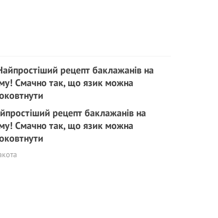
йпростіший рецепт баклажанів на
му! Смачно так, що язик можна
оковтнути
акота