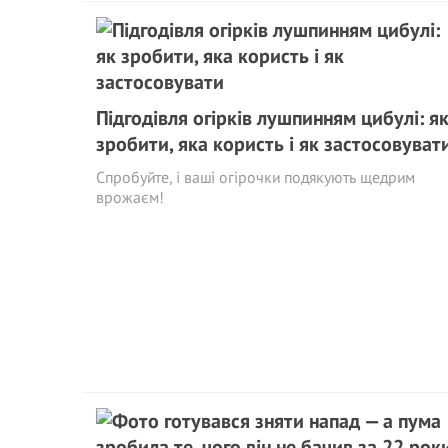
Підгодівля огірків лушпинням цибулі: я
зробити, яка користь і як застосовуват
Спробуйте, і ваші огірочки подякують щедрим
врожаєм!