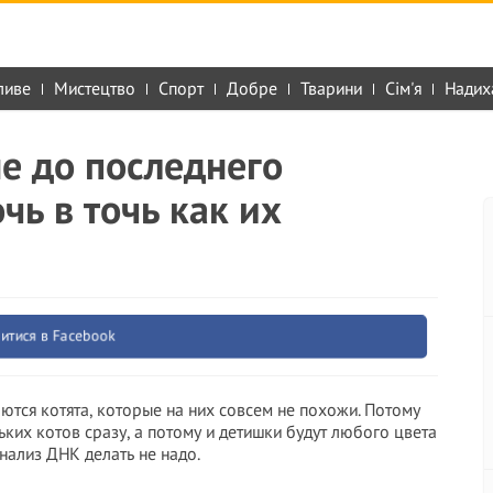
ливе
Мистецтво
Спорт
Добре
Тварини
Сім'я
Надих
е до последнего
чь в точь как их
итися в Facebook
тся котята, которые на них совсем не похожи. Потому
ких котов сразу, а потому и детишки будут любого цвета
анализ ДНК делать не надо.