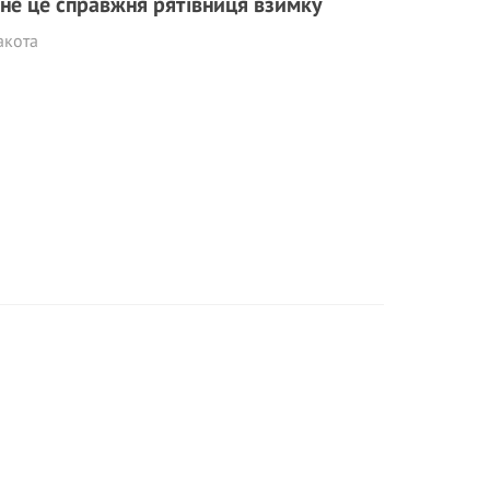
не це справжня рятівниця взимку
акота