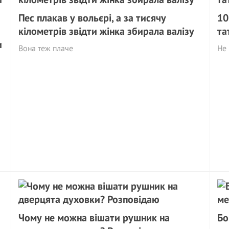
Пес плакав у вольєрі, а за тисячу
10
кілометрів звідти жінка збирала валізу
та
и
Вона теж плаче
Не 
Чому не можна вішати рушник на
Бо