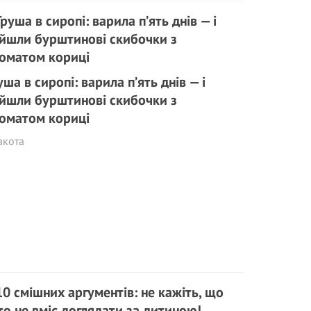
уша в сиропі: варила п’ять днів — і
йшли бурштинові скибочки з
оматом кориці
акота