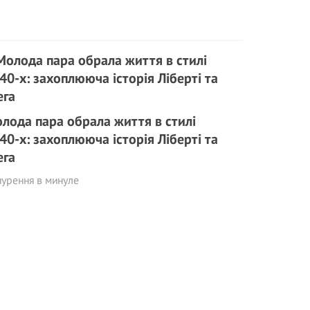
лода пара обрала життя в стилі
40-х: захоплююча історія Ліберті та
ега
урення в минуле