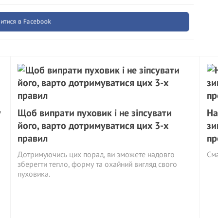
итися в Facebook
у
Щоб випрати пуховик і не зіпсувати
На
його, варто дотримуватися цих 3-х
зи
правил
пр
Дотримуючись цих порад, ви зможете надовго
См
зберегти тепло, форму та охайний вигляд свого
пуховика.