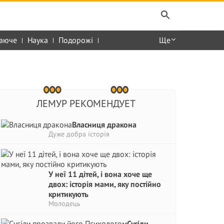
аюче
Наука
Подорожі
Ще
ЛЕМУР РЕКОМЕНДУЕТ
Власниця дракона
Дуже добра історія
У неї 11 дітей, і вона хоче ще
двох: історія мами, яку постійно
критикують
Молодець
Сусіди