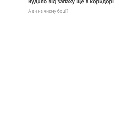
нудuло від запаху ще в коридорі
А ви на чиєму боці?