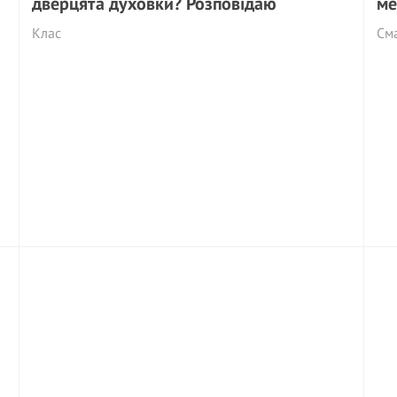
дверцята духовки? Розповідаю
ме
Клас
См