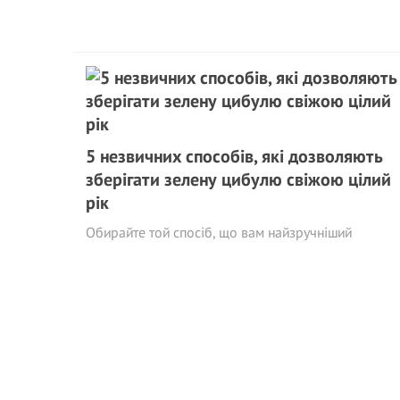
5 незвичних способів, які дозволяють
зберігати зелену цибулю свіжою цілий
рік
Обирайте той спосіб, що вам найзручніший