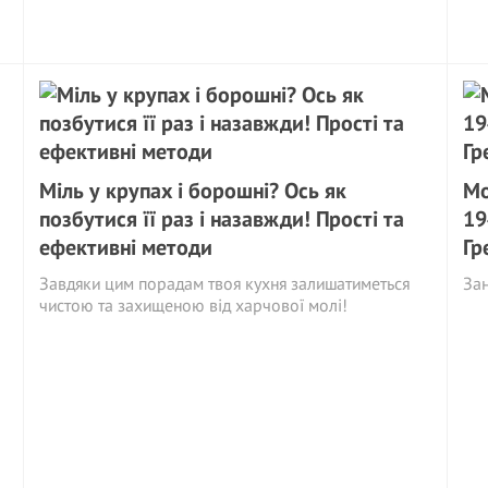
Міль у крупах і борошні? Ось як
Мо
позбутися її раз і назавжди! Прості та
19
ефективні методи
Гр
Завдяки цим порадам твоя кухня залишатиметься
Зан
чистою та захищеною від харчової молі!