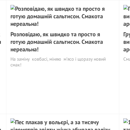
к
Розповідаю, як швидко та просто я
Гр
и
готую домашній сальтисон. Смакота
ви
нереальна!
ар
На заміну ковбасі, міняю м’ясо і щоразу новий
См
смак!