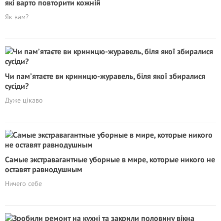
які варто повторити кожній
Як вам?
Чи пам’ятаєте ви криницю-журавель, біля якої збиралися
сусіди?
Дуже цікаво
Самые экстравагантные уборные в мире, которые никого не
оставят равнодушным
Ничего себе