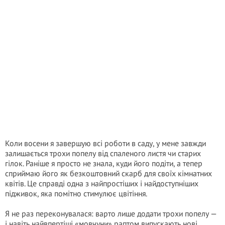
Коли восени я завершую всі роботи в саду, у мене завжди
залишається трохи попелу від спаленого листя чи старих
гілок. Раніше я просто не знала, куди його подіти, а тепер
сприймаю його як безкоштовний скарб для своїх кімнатних
квітів. Це справді одна з найпростіших і найдоступніших
підживок, яка помітно стимулює цвітіння.
Я не раз переконувалася: варто лише додати трохи попелу —
і навіть найвпертіші «мовчуни» раптом випускають нові