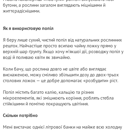
бутони, а рослини загалом виглядають міцнішими й
життєрадіснішими.
Як я використовую попіл
Я беру лише сухий, чистий попіл від натуральних рослинних
решток. Найчастіше просто всипаю чайну ложку прямо у
верхній шар ґрунту. Якщо хочу м’якшої дії, розводжу попіл у
воді й поливаю квіти як звичайно.
Коли бачу, що рослина довго не цвіте або виглядає
виснаженою, можу сміливо збільшити дозу до двох-трьох
столових ложок — це добре допомагає «розбудити» ріст.
Попіл містить багато калію, кальцію та різних
мікроелементів, які зміцнюють коріння, роблять стебла
стійкішими й помітно покращують цвітіння.
Скільки потрібно
Мені вистачає однієї літрової банки на майже всю холодну