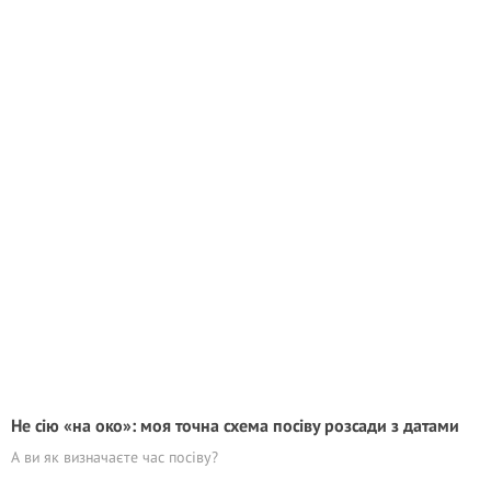
Не сію «на око»: моя точна схема посіву розсади з датами
А ви як визначаєте час посіву?