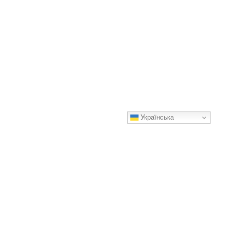
Українська
Як правильно обрізати гортензію, щоб вона рясно цвіла: 8
правил
Варто знати