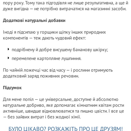
пору року. Тому така підгодівля не лише результативна, а ще й
дуже вигідна — не потрібно витрачатися на магазинні засоби.
Додаткові натуральні добавки
Іноді я підсипаю у горщики щіпку інших природних
компонентів — теж дають чудовий ефект:
подрібнену й добре висушену бананову шкірку;
перемелене картопляне лушпиння.
По чайній ложечці час від часу — і рослини отримують
додатковий заряд поживних речовин.
Підсумок
Для мене попіл — це універсальне, доступне й абсолютно
натуральне добриво, яке допомагає кімнатним квітам рости
активніше, швидше відновлюватися та пишно цвісти. І все це
— без зайвих витрат і без жодної хімії.
БУЛО ЦІКАВО? РОЗКАЖІТЬ ПРО ЦЕ ДРУЗЯМ!