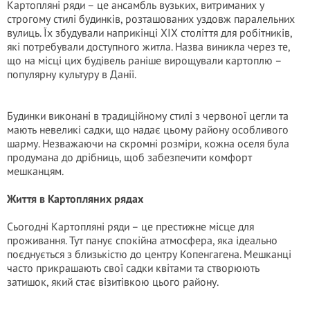
Картопляні ряди – це ансамбль вузьких, витриманих у
строгому стилі будинків, розташованих уздовж паралельних
вулиць. Їх збудували наприкінці XIX століття для робітників,
які потребували доступного житла. Назва виникла через те,
що на місці цих будівель раніше вирощували картоплю –
популярну культуру в Данії.
Будинки виконані в традиційному стилі з червоної цегли та
мають невеликі садки, що надає цьому району особливого
шарму. Незважаючи на скромні розміри, кожна оселя була
продумана до дрібниць, щоб забезпечити комфорт
мешканцям.
Життя в Картопляних рядах
Сьогодні Картопляні ряди – це престижне місце для
проживання. Тут панує спокійна атмосфера, яка ідеально
поєднується з близькістю до центру Копенгагена. Мешканці
часто прикрашають свої садки квітами та створюють
затишок, який стає візитівкою цього району.