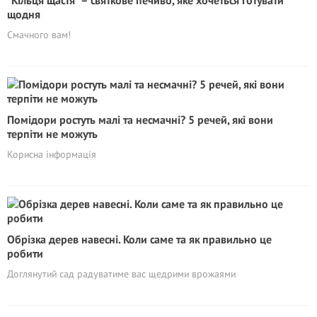
“Кільця щастя” – святкове печиво, яке хочеться готувати
щодня
Смачного вам!
Помідори ростуть малі та несмачні? 5 речей, які вони
терпіти не можуть
Корисна інформація
Обрізка дерев навесні. Коли саме та як правильно це
робити
Доглянутий сад радуватиме вас щедрими врожаями