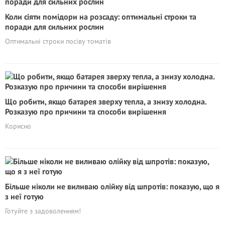
Коли сіяти помідори на розсаду: оптимальні строки та
поради для сильних рослин
Оптимальні строки посіву томатів
Що робити, якщо батарея зверху тепла, а знизу холодна.
Розказую про причини та способи вирішення
Корисно
Більше ніколи не виливаю олійку від шпротів: показую, що я
з неї готую
Готуйте з задоволенням!