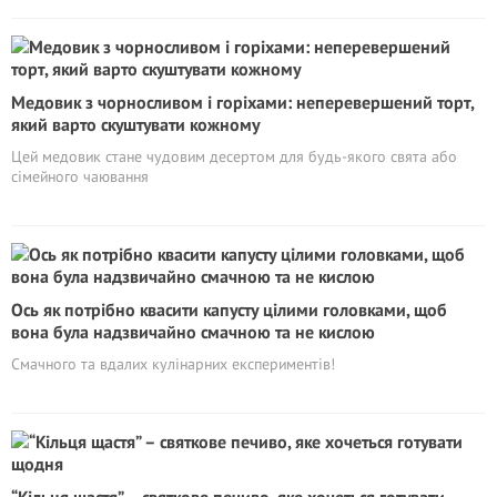
Медовик з чорносливом і горіхами: неперевершений торт,
який варто скуштувати кожному
Цей медовик стане чудовим десертом для будь-якого свята або
сімейного чаювання
Ось як потрібно квасити капусту цілими головками, щоб
вона була надзвичайно смачною та не кислою
Смачного та вдалих кулінарних експериментів!