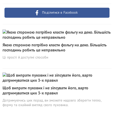
Поділитися в Facebook
Якою стороною потрібно класти фольгу на деко. Більшість
господинь робить це неправильно
Ці прості й доступні способи
Щоб випрати пуховик і не зіпсувати його, варто
дотримуватися цих 3-х правил
Дотримуючись цих порад, ви зможете надовго зберегти тепло,
форму та охайний вигляд свого пуховика.