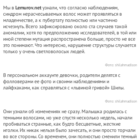
Мы в
Lemurov.net
узнали, что согласно наблюдениям,
синдром нерасчесываемых волос может проявляться в
младенчестве, а к пубертату полностью или частично
исчезнуть. Всего зафиксировано около ста случаев такой
аномалии, хотя по предположению исследователей, в той или
иной степени мутация распространена больше, просто не все
это понимают. Что интересно, нарушение структуры случается
только у очень светловолосых людей.
Фото:
shilahmadison
В персональном аккаунте девочки, родители делятся с
фолловерами ее фото и своими наблюдениями и
лайфхаками, как справляться с «львиной гривой» Шилы.
Фото:
shilahmadison
Они узнали об изменениях не сразу. Малышка родилась с
темными волосами, но уже спустя несколько недель, начали
пробиваться странные, как будто бесцветные, жесткие
иголки. Их никак нельзя было зачесать, и они просто торчали
во все стороны. Со временем, они полностью сменили темный