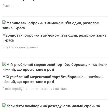
Супер!
Мариновані огірочки з лимоном: зʼїв один, розсолом запив
і краса
Готуйте з задоволенням!
Мій улюблений меренговий торт без борошна – настільки
ніжний, що просто тане в роті
Якщо спробуєте — дайте знати, як вийшло