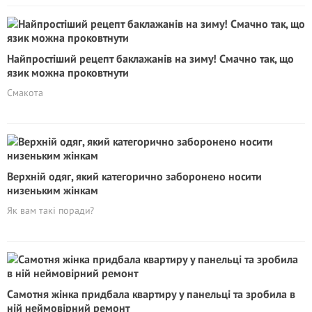
Найпростіший рецепт баклажанів на зиму! Смачно так, що
язик можна проковтнути
Смакота
Верхній одяг, який категорично заборонено носити
низеньким жінкам
Як вам такі поради?
Самотня жінка придбала квартиру у панельці та зробила в
ній неймовірний ремонт