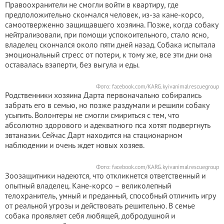
Правоохранители не смогли войти в квартиру, где
предположительно скончался человек, из-за кане-корсо,
самоотверженно защищавшего хозяина. Позже, когда собаку
нейтрализовали, при помощи успокоительного, стало ясно,
владелец скончался около пяти дней назад. Собака испытала
эмоциональный стресс от потери, к тому же, все эти дни она
оставалась взаперти, без выгула и еды.
Фото: facebook.com/KARG.kyivanimalrescuegroup
Родственники хозяина Дарта первоначально собирались
забрать его в семью, но позже раздумали и решили собаку
усыпить. Волонтеры не смогли смириться с тем, что
абсолютно здорового и адекватного пса хотят подвергнуть
эвтаназии. Сейчас Дарт находится на стационарном
наблюдении и очень ждет новых хозяев.
Фото: facebook.com/KARG.kyivanimalrescuegroup
Зоозащитники надеются, что откликнется ответственный и
опытный владелец. Кане-корсо – великолепный
телохранитель, умный и преданный, способный отличить игру
от реальной угрозы и действовать решительно. В семье
собака проявляет себя любящей, добродушной и