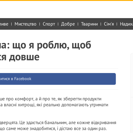
ливе
Мистецтво
Спорт
Добре
Тварини
Сім'я
Надих
ла: що я роблю, щоб
ся довше
итися в Facebook
ше про комфорт, а й про те, як зберегти продукти
а власні хитрощі, які реально допомагають утримати
дверцята. Це здається банальним, але кожне відкривання
що саме може знадобитися, і дістаю все за один раз.