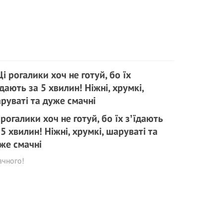
 рогалики хоч не готуй, бо їх зʼїдають
 5 хвилин! Ніжні, хрумкі, шаруваті та
же смачні
ачного!