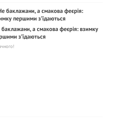
 баклажани, а смакова феєрія: взимку
ршими з’їдаються
ачного!