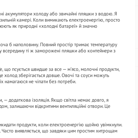
і акумулятори холоду або звичайні пляшки з водою. Я
зильній камері. Коли вимикають електроенергію, просто
цюють як природні «холодні батареї» й значно
оча б наполовину. Повний простір тримає температуру
ду всередину ті ж заморожені пляшки або контейнери з
, що псується швидше за все — м’ясо, молочні продукти,
 де холод зберігається довше. Овочі та соуси можуть
 їх намагаюся не чіпати без потреби.
и, — додаткова ізоляція. Якщо світла немає довго, я
м, залишаючи відкритими вентиляційні отвори. Це
 викидати продукти, коли електроенергію щойно увімкнули.
у. Часто виявляється, що завдяки цим простим хитрощам