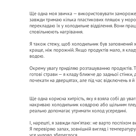
Ще одна моя звичка — використовувати заморожен
завжди тримаю кілька пластикових пляшок у моро
перекладаю їх у холодильне відділення. Вони пра
сповільнюють нагрівання.
Я також стежу, щоб холодильник був заповнений х
краще, ніж порожній. Якщо продуктів мало, я кла
водою.
Окрему увагу приділяю розташуванню продуктів. Те
готові страви — я кладу ближче до задньої стінки,
почекати на дверцятах, але під час відключень я й
Ще одна корисна хитрість, яку я взяла собі до уваг
накриваю холодильник ковдрою або щільним пледо
реально допомагає утримати холод усередині.
І, нарешті, я завжди пам’ятаю: не варто поспіхом
Я перевіряю запах, зовнішній вигляд і температур
усе чудово збереглося.