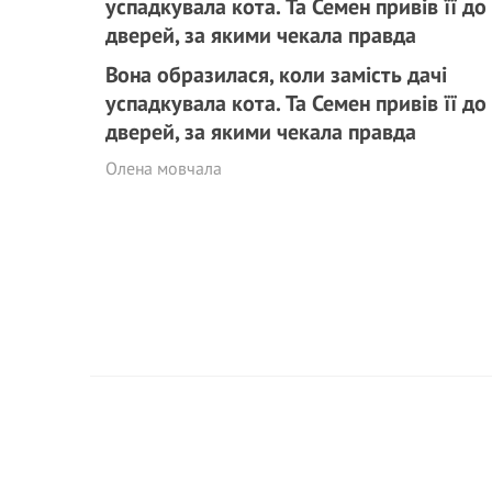
Вона образилася, коли замість дачі
успадкувала кота. Та Семен привів її до
дверей, за якими чекала правда
Олена мовчала