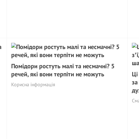
Помідори ростуть малі та несмачні? 5
речей, які вони терпіти не можуть
Ці
за
Корисна інформація
ду
См