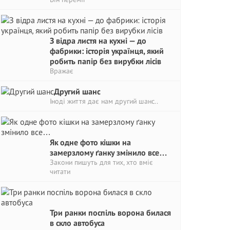
З відра листя на кухні — до
фабрики: історія українця, який
робить папір без вирубки лісів
Вражає
Другий шанс
Іноді життя дає нам другий шанс..
Як одне фото кішки на
замерзлому ґанку змінило все…
Закони пишуть для тих, хто вміє
читати
Три ранки поспіль ворона билася
в скло автобуса