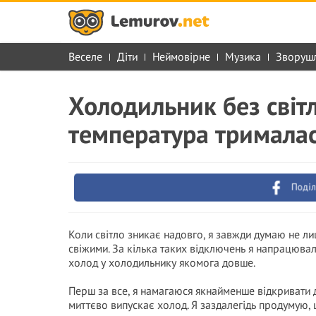
Веселе
Діти
Неймовірне
Музика
Зворуш
Холодильник без світ
температура тримала
Поділ
Коли світло зникає надовго, я завжди думаю не ли
свіжими. За кілька таких відключень я напрацювал
холод у холодильнику якомога довше.
Перш за все, я намагаюся якнайменше відкривати 
миттєво випускає холод. Я заздалегідь продумую, 