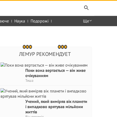
аюче
Наука
Подорожі
Ще
ЛЕМУР РЕКОМЕНДУЕТ
Поки вона вертається — він живе
очікуванням
Тиша
Учений, який виміряв вік планети
і випадково врятував мільйони
життів
Він переміг