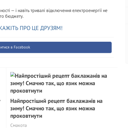
ності — і навіть тривалі відключення електроенергії не
го бюджету.
КАЖІТЬ ПРО ЦЕ ДРУЗЯМ!
итися в Facebook
у
Найпростіший рецепт баклажанів на
зиму! Смачно так, що язик можна
проковтнути
Смакота