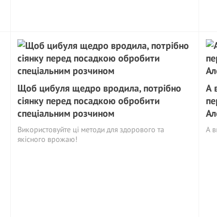
Щоб цибуля щедро вродила, потрібно
А 
сіянку перед посадкою обробити
пе
спеціальним розчином
Ал
Використовуйте ці методи для здорового та
А в
якісного врожаю!