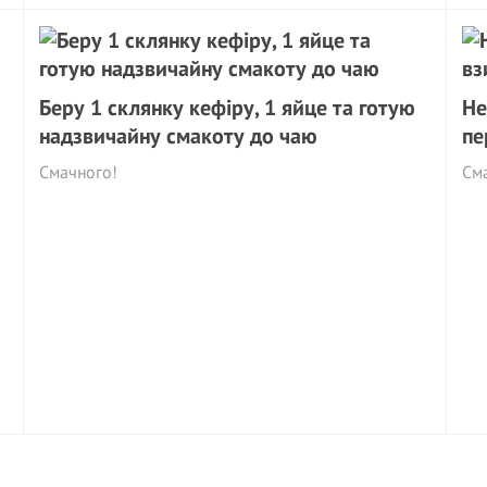
Беру 1 склянку кефіру, 1 яйце та готую
Не
надзвичайну смакоту до чаю
пе
Смачного!
См