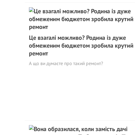
Це взагалі можливо? Родина із дуже
обмеженим бюджетом зробила крутий
ремонт
А що ви думаєте про такий ремонт?