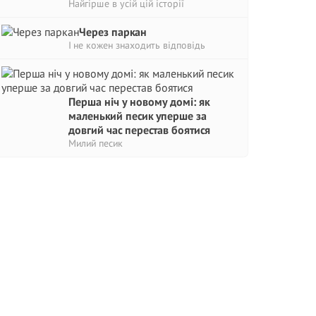
Найгірше в усій цій історії
Через паркан
І не кожен знаходить відповідь
Перша ніч у новому домі: як
маленький песик уперше за
довгий час перестав боятися
Милий песик