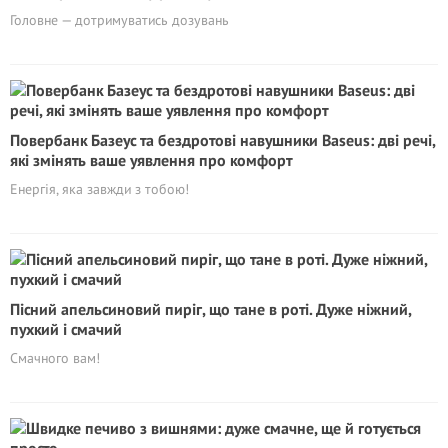
Головне — дотримуватись дозувань
Повербанк Базеус та бездротові навушники Baseus: дві речі,
які змінять ваше уявлення про комфорт
Енергія, яка завжди з тобою!
Пісний апельсиновий пиріг, що тане в роті. Дуже ніжний,
пухкий і смачий
Смачного вам!