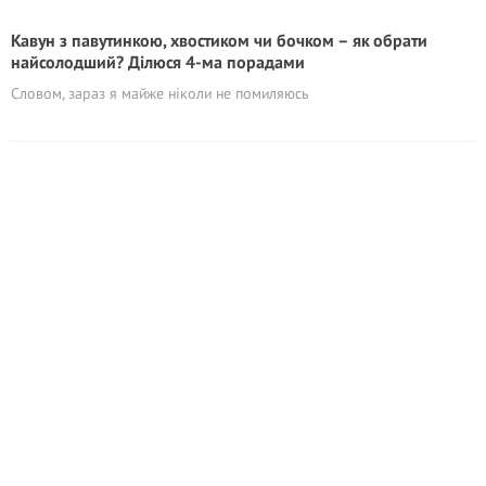
Кавун з павутинкою, хвостиком чи бочком – як обрати
найсолодший? Ділюся 4-ма порадами
Словом, зараз я майже ніколи не помиляюсь