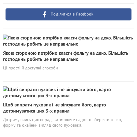
Поділитися в Facebook
Якою стороною потрібно класти фольгу на деко. Більшість
господинь робить це неправильно
Ці прості й доступні способи
Щоб випрати пуховик і не зіпсувати його, варто
дотримуватися цих 3-х правил
Дотримуючись цих порад, ви зможете надовго зберегти тепло,
форму та охайний вигляд свого пуховика.