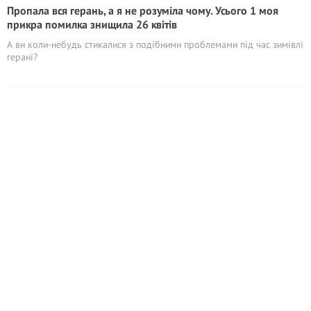
Пропала вся герань, а я не розуміла чому. Усього 1 моя
прикра помилка знищилa 26 квітів
А ви коли-небудь стикалися з подібними проблемами під час зимівлі
герані?