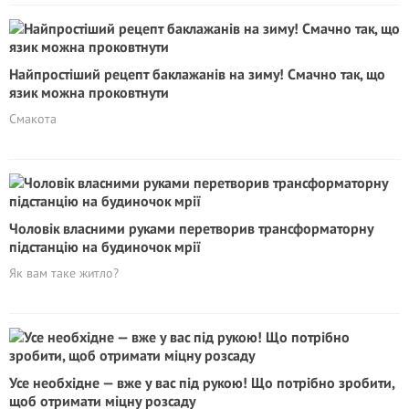
Найпростіший рецепт баклажанів на зиму! Смачно так, що
язик можна проковтнути
Смакота
Чоловік власними руками перетворив трансформаторну
підстанцію на будиночок мрії
Як вам таке житло?
Усе необхідне — вже у вас під рукою! Що потрібно зробити,
щоб отримати міцну розсаду