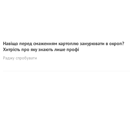
Навіщо перед смаженням картоплю занурювати в окроп?
Хитрість про яку знають лише профі
Раджу спробувати