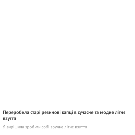
Переробила старі резинові капці в сучасне та модне літнє
взуття
Я вирішила зробити собі зручне літнє взуття