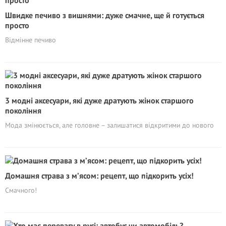
Швидке печиво з вишнями: дуже смачне, ще й готується
просто
Відмінне печиво
3 модні аксесуари, які дуже дратують жінок старшого
покоління
Мода змінюється, але головне – залишатися відкритими до нового
Домашня страва з м’ясом: рецепт, що підкорить усіх!
Смачного!