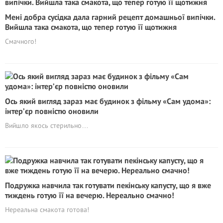
Мені добра сусідка дала гарний рецепт домашньої випічки.
Вийшла така смакота, що тепер готую її щотижня
Смачного!
Ось який вигляд зараз має будинок з фільму «Сам удома»:
інтер’єр повністю оновили
Вийшло якось стерильно…
Подружка навчила так готувати пекінську капусту, що я вже
тиждень готую її на вечерю. Нереально смачно!
Нереальна смакота готова!