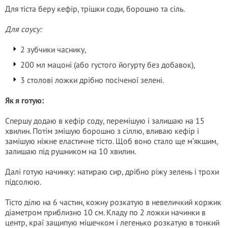
Для тіста беру кефір, трішки соди, борошно та сіль.
Для соусу:
2 зубчики часнику,
200 мл мацоні (або густого йогурту без добавок),
3 столові ложки дрібно посіченої зелені.
Як я готую:
Спершу додаю в кефір соду, перемішую і залишаю на 15
хвилин. Потім змішую борошно з сіллю, вливаю кефір і
замішую ніжне еластичне тісто. Щоб воно стало ще м’якшим,
залишаю під рушником на 10 хвилин.
Далі готую начинку: натираю сир, дрібно ріжу зелень і трохи
підсолюю.
Тісто ділю на 6 частин, кожну розкатую в невеличкий коржик
діаметром приблизно 10 см. Кладу по 2 ложки начинки в
центр, краї защипую мішечком і легенько розкатую в тонкий