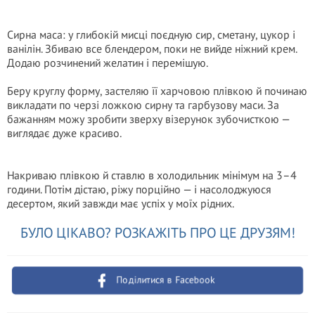
Сирна маса: у глибокій мисці поєдную сир, сметану, цукор і
ванілін. Збиваю все блендером, поки не вийде ніжний крем.
Додаю розчинений желатин і перемішую.
Беру круглу форму, застеляю її харчовою плівкою й починаю
викладати по черзі ложкою сирну та гарбузову маси. За
бажанням можу зробити зверху візерунок зубочисткою —
виглядає дуже красиво.
Накриваю плівкою й ставлю в холодильник мінімум на 3–4
години. Потім дістаю, ріжу порційно — і насолоджуюся
десертом, який завжди має успіх у моїх рідних.
БУЛО ЦІКАВО? РОЗКАЖІТЬ ПРО ЦЕ ДРУЗЯМ!
Поділитися в Facebook