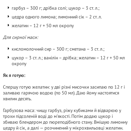
гарбуз – 300 г; дрібка солі; цукор – 3 ст. л.;
цедра одного лимона; лимонний сік – 2 ст. л.
желатин – 12 г + 50 мл окропу
Для сирної маси:
кисломолочний сир – 300 г; сметана – 3 ст. л.;
цукор – 3 ст. л.; ванілін – дрібка; желатин – 12 г + 50 мл
окропу
Як я готую:
Спершу готую желатин: у дві різні мисочки засипаю по 12 г і
заливаю гарячою водою (по 50 мл). Даю йому настоятися
хвилин десять.
Гарбузова маса: чищу гарбуз, ріжу кубиками й відварюю у
трохи підсоленій воді до м’якості. Потім додаю цукор і
збиваю блендером до пюреподібного стану. Вмішую лимонну
цедру й сік, а далі — розчинений у мікрохвильовці желатин.