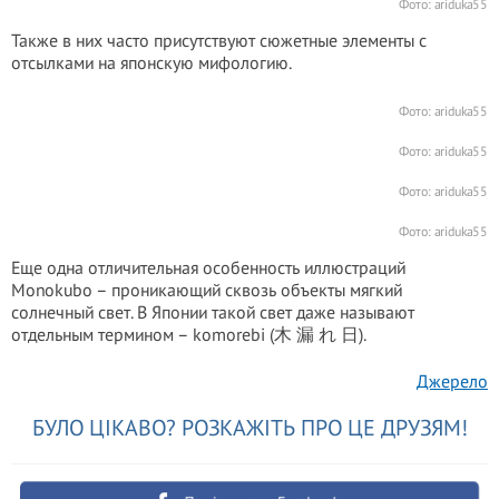
Фото:
ariduka55
Также в них часто присутствуют сюжетные элементы с
отсылками на японскую мифологию.
Фото:
ariduka55
Фото:
ariduka55
Фото:
ariduka55
Фото:
ariduka55
Еще одна отличительная особенность иллюстраций
Monokubo – проникающий сквозь объекты мягкий
солнечный свет. В Японии такой свет даже называют
отдельным термином – komorebi (木 漏 れ 日).
Джерело
БУЛО ЦІКАВО? РОЗКАЖІТЬ ПРО ЦЕ ДРУЗЯМ!