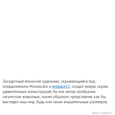
Загадочный японский художник, скрывающийся под
псевдонимами Monokubo и
Ariduka55
, создал новую серию
удивительных иллюстраций. На них автор изобразил
гигантских животных, таким образом, представляя, как бы
выглядел наш мир, будь они таких внушительных размеров.
Фото:
ariduka55