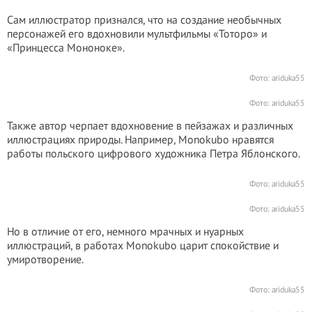
Сам иллюстратор признался, что на создание необычных
персонажей его вдохновили мультфильмы «Тоторо» и
«Принцесса Мононоке».
Фото:
ariduka55
Фото:
ariduka55
Также автор черпает вдохновение в пейзажах и различных
иллюстрациях природы. Например, Monokubo нравятся
работы польского цифрового художника Петра Яблонского.
Фото:
ariduka55
Фото:
ariduka55
Но в отличие от его, немного мрачных и нуарных
иллюстраций, в работах Monokubo царит спокойствие и
умиротворение.
Фото:
ariduka55