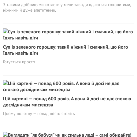
З такими дрібницями котлети у мене завжди вдаються соковитими,
ніжними й дуже апетитними.
Суп із зеленого горошку: такий ніжний і смачний, що його
їдять навіть діти
Готується просто
Цій картині — понад 600 років. А вона й досі не дає спокою
дослідникам мистецтва
Цьому полотну — понад шість століть