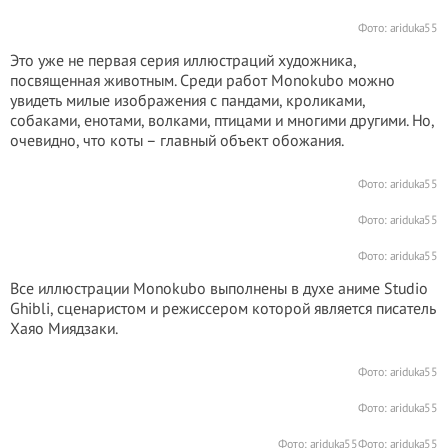
Фото:
ariduka55
Это уже не первая серия иллюстраций художника,
посвященная животным. Среди работ Monokubo можно
увидеть милые изображения с пандами, кроликами,
собаками, енотами, волками, птицами и многими другими. Но,
очевидно, что коты – главный объект обожания.
Фото:
ariduka55
Фото:
ariduka55
Фото:
ariduka55
Все иллюстрации Monokubo выполнены в духе аниме Studio
Ghibli, сценаристом и режиссером которой является писатель
Хаяо Миядзаки.
Фото:
ariduka55
Фото:
ariduka55
Фото:
ariduka55
Фото:
ariduka55