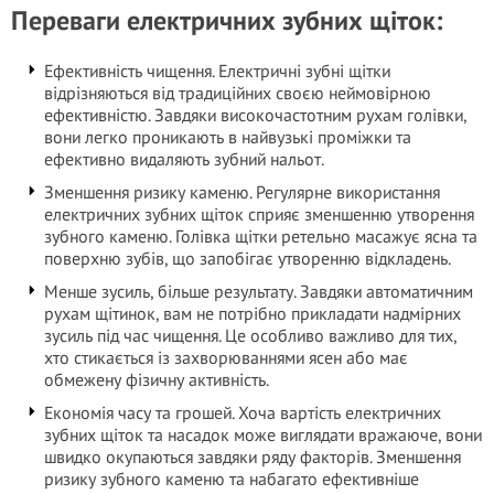
Переваги електричних зубних щіток:
Ефективність чищення. Електричні зубні щітки
відрізняються від традиційних своєю неймовірною
ефективністю. Завдяки високочастотним рухам голівки,
вони легко проникають в найвузькі проміжки та
ефективно видаляють зубний нальот.
Зменшення ризику каменю. Регулярне використання
електричних зубних щіток сприяє зменшенню утворення
зубного каменю. Голівка щітки ретельно масажує ясна та
поверхню зубів, що запобігає утворенню відкладень.
Менше зусиль, більше результату. Завдяки автоматичним
рухам щітинок, вам не потрібно прикладати надмірних
зусиль під час чищення. Це особливо важливо для тих,
хто стикається із захворюваннями ясен або має
обмежену фізичну активність.
Економія часу та грошей. Хоча вартість електричних
зубних щіток та насадок може виглядати вражаюче, вони
швидко окупаються завдяки ряду факторів. Зменшення
ризику зубного каменю та набагато ефективніше