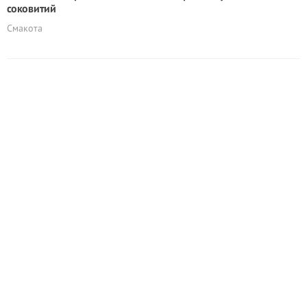
соковитий
Смакота