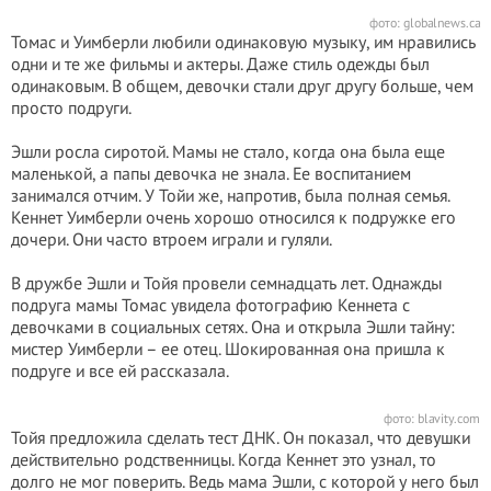
фото: globalnews.ca
Томас и Уимберли любили одинаковую музыку, им нравились
одни и те же фильмы и актеры. Даже стиль одежды был
одинаковым. В общем, девочки стали друг другу больше, чем
просто подруги.
Эшли росла сиротой. Мамы не стало, когда она была еще
маленькой, а папы девочка не знала. Ее воспитанием
занимался отчим. У Тойи же, напротив, была полная семья.
Кеннет Уимберли очень хорошо относился к подружке его
дочери. Они часто втроем играли и гуляли.
В дружбе Эшли и Тойя провели семнадцать лет. Однажды
подруга мамы Томас увидела фотографию Кеннета с
девочками в социальных сетях. Она и открыла Эшли тайну:
мистер Уимберли – ее отец. Шокированная она пришла к
подруге и все ей рассказала.
фото: blavity.com
Тойя предложила сделать тест ДНК. Он показал, что девушки
действительно родственницы. Когда Кеннет это узнал, то
долго не мог поверить. Ведь мама Эшли, с которой у него был