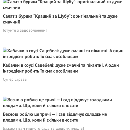
Салат з буряка “Кращий за Шубу”: оригінальний та дуже
смачний
Готуйте з задоволенням!
Кабачки в соусі Сацебелі: дуже смачні та пікантні. А один
інгредієнт робить їх смак особливим
Супер страва
Весною роблю це тричі — і сад віддячує солодкими
плодами. Що, коли й скільки вносити
Бажаю і вам міцного саду та щедрих плодів!