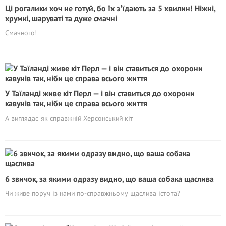
Ці рогалики хоч не готуй, бо їх зʼїдають за 5 хвилин! Ніжні,
хрумкі, шаруваті та дуже смачні
Смачного!
У Таїланді живе кіт Перл — і він ставиться до охорони
кавунів так, ніби це справа всього життя
А виглядає як справжній Херсонський кіт
6 звичок, за якими одразу видно, що ваша собака щаслива
Чи живе поруч із нами по-справжньому щаслива істота?