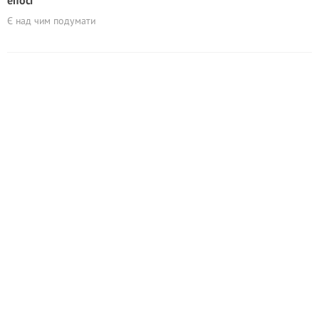
епосі
Є над чим подумати