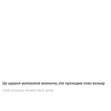
Це цуценя усміхалося кожному, хто проходив повз вольєр
Саме усмішка змінила його долю